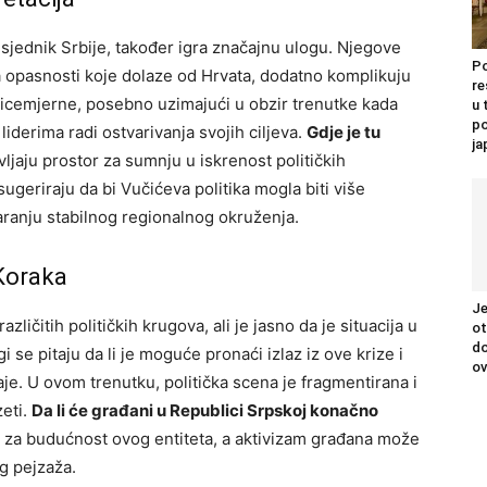
edsjednik Srbije, također igra značajnu ulogu. Njegove
Po
a opasnosti koje dolaze od Hrvata, dodatno komplikuju
re
 licemjerne, posebno uzimajući u obzir trenutke kada
u 
po
 liderima radi ostvarivanja svojih ciljeva.
Gdje je tu
j
ljaju prostor za sumnju u iskrenost političkih
ugeriraju da bi Vučićeva politika mogla biti više
aranju stabilnog regionalnog okruženja.
 Koraka
Je
ličitih političkih krugova, ali je jasno da je situacija u
ot
do
se pitaju da li je moguće pronaći izlaz iz ove krize i
ov
aje. U ovom trenutku, politička scena je fragmentirana i
zeti.
Da li će građani u Republici Srpskoj konačno
n za budućnost ovog entiteta, a aktivizam građana može
og pejzaža.