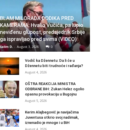
BLAM MILORADA DODIKA PRED
KAMERAMA: Hvalio Vučića, pa lupio
neviđenu glupost, predsjednik Srbije
ga ispravljao pred svima (VIDEO)
Salim D.
-
August 3, 2026
0
Vodič ka Džennetu: Da li će u
Džennetu biti trudnoće i rađanja?
August 4, 2026
OŠTRA REAKCIJA MINISTRA
ODBRANE BiH: Zukan Helez ogolio
opasnu provokaciju u Bugojnu
August 5, 2026
Kerim Alajbegović je navijačima
Juventusa otkrio svoj nadimak,
iznenadio je mnoge i u BiH
August 4, 2026