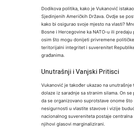
Dodikova politika, kako je Vukanović istakao,
Sjedinjenih Američkih Država. Ovdje se post
kako bi osigurao svoje mjesto na vlasti? Mno
Bosne i Hercegovine ka NATO-u ili predaju p
osim što mogu donijeti privremene političke
teritorijalni integritet i suverenitet Republ
građanima.
Unutrašnji i Vanjski Pritisci
Vukanović je također ukazao na unutrašnje 
dolaze iz saradnje sa stranim silama. On se 
da se organizovano suprotstave onome što sma
nesigurnosti u vlastite stavove i vizije budu
nacionalnog suvereniteta postaje centralna t
njihovi glasovi marginalizirani.