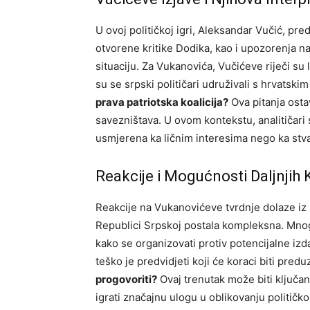
U ovoj političkoj igri, Aleksandar Vučić, pr
otvorene kritike Dodika, kao i upozorenja n
situaciju. Za Vukanovića, Vučićeve riječi su
su se srpski političari udruživali s hrvatskim
prava patriotska koalicija?
Ova pitanja ostav
savezništava. U ovom kontekstu, analitičari s
usmjerena ka ličnim interesima nego ka stv
Reakcije i Mogućnosti Daljnjih
Reakcije na Vukanovićeve tvrdnje dolaze iz raz
Republici Srpskoj postala kompleksna. Mnogi 
kako se organizovati protiv potencijalne izd
teško je predvidjeti koji će koraci biti predu
progovoriti?
Ovaj trenutak može biti ključa
igrati značajnu ulogu u oblikovanju političk