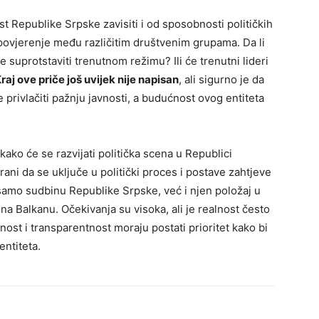
t Republike Srpske zavisiti i od sposobnosti političkih
 povjerenje među različitim društvenim grupama. Da li
e suprotstaviti trenutnom režimu? Ili će trenutni lideri
raj ove priče još uvijek nije napisan
, ali sigurno je da
e privlačiti pažnju javnosti, a budućnost ovog entiteta
kako će se razvijati politička scena u Republici
rani da se uključe u politički proces i postave zahtjeve
samo sudbinu Republike Srpske, već i njen položaj u
a Balkanu. Očekivanja su visoka, ali je realnost često
nost i transparentnost moraju postati prioritet kako bi
entiteta.