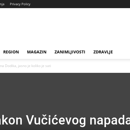
enja
Privacy Policy
REGION
MAGAZIN
ZANIMLJIVOSTI
ZDRAVLJE
 Dodika, jasno je koliko je sati
akon Vučićevog napad