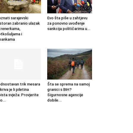
znati sarajevski
Evo šta piše u zahtjevu
storan zabranio ulazak
za ponovno uvođenje
trenerkama,
sankcija političarima u...
tkošuljama i
apankama
dnostavan trik mesara
Šta se sprema na samoj
kriva je li piletina
granici s BiH?
ista svježa: Provjerite
Sigurnosne agencije
o...
dobile...