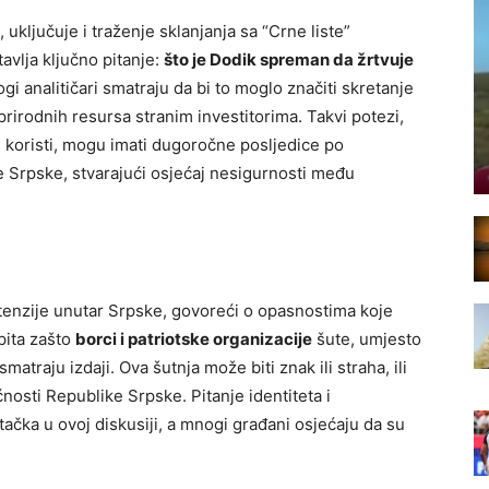
 uključuje i traženje sklanjanja sa “Crne liste”
avlja ključno pitanje:
što je Dodik spreman da žrtvuje
gi analitičari smatraju da bi to moglo značiti skretanje
rirodnih resursa stranim investitorima. Takvi potezi,
 koristi, mogu imati dugoročne posljedice po
ike Srpske, stvarajući osjećaj nesigurnosti među
tenzije unutar Srpske, govoreći o opasnostima koje
pita zašto
borci i patriotske organizacije
šute, umjesto
traju izdaji. Ova šutnja može biti znak ili straha, ili
ćnosti Republike Srpske. Pitanje identiteta i
ačka u ovoj diskusiji, a mnogi građani osjećaju da su