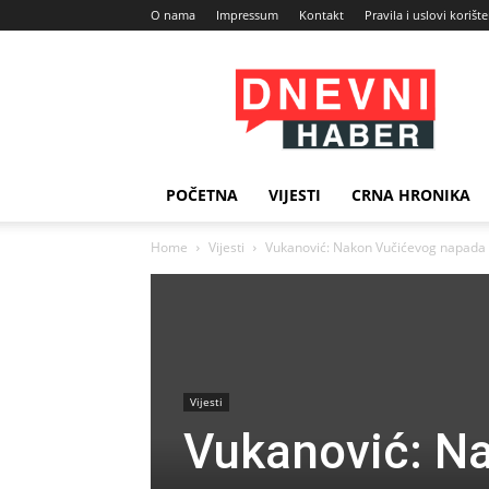
O nama
Impressum
Kontakt
Pravila i uslovi korišt
Dnevni
Haber
POČETNA
VIJESTI
CRNA HRONIKA
Home
Vijesti
Vukanović: Nakon Vučićevog napada na
Vijesti
Vukanović: N