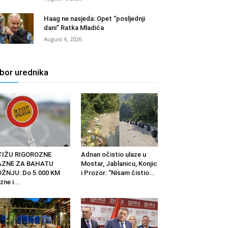
Haag ne nasjeda: Opet “posljednji
dani” Ratka Mladića
August 4, 2026
zbor urednika
TIŽU RIGOROZNE
Adnan očistio ulaze u
AZNE ZA BAHATU
Mostar, Jablanicu, Konjic
ŽNJU: Do 5.000 KM
i Prozor: “Nisam čistio...
zne i...