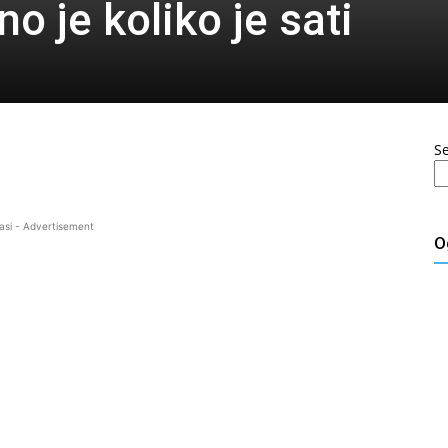
o je koliko je sati
S
asi - Advertisement
O