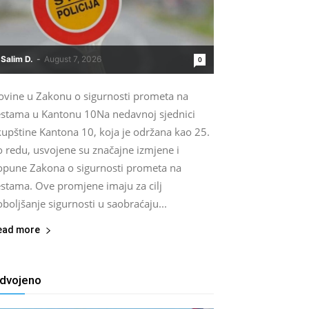
Salim D.
-
August 7, 2026
0
ovine u Zakonu o sigurnosti prometa na
estama u Kantonu 10Na nedavnoj sjednici
kupštine Kantona 10, koja je održana kao 25.
o redu, usvojene su značajne izmjene i
opune Zakona o sigurnosti prometa na
estama. Ove promjene imaju za cilj
boljšanje sigurnosti u saobraćaju...
ead more
zdvojeno