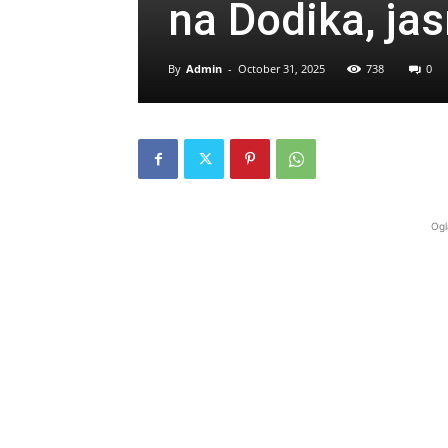
na Dodika, jasn
By
Admin
-
October 31, 2025
738
0
Ogl