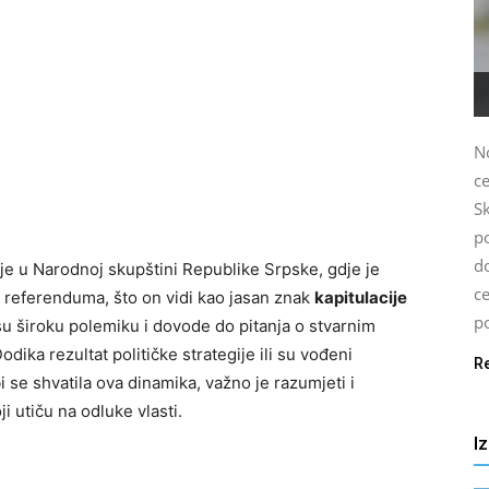
N
c
S
p
d
e u Narodnoj skupštini Republike Srpske, gdje je
c
 referenduma, što on vidi kao jasan znak
kapitulacije
po
u široku polemiku i dovode do pitanja o stvarnim
odika rezultat političke strategije ili su vođeni
R
i se shvatila ova dinamika, važno je razumjeti i
i utiču na odluke vlasti.
I