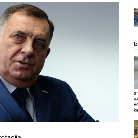
I
S
K
VO
ka
retacija