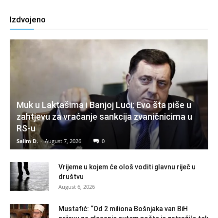
Izdvojeno
Muk u Laktašima i Banjoj Luci: Evo šta piše u
zahtjevu za vraćanje sankcija zvaničnicima u
RS-u
Salim D.
-
August 7, 2026
0
Vrijeme u kojem će ološ voditi glavnu riječ u
društvu
August 6, 2026
Mustafić: “Od 2 miliona Bošnjaka van BiH