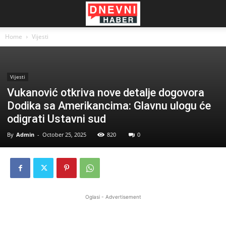
Home
Vijesti
Vijesti
Vukanović otkriva nove detalje dogovora
Dodika sa Amerikancima: Glavnu ulogu će
odigrati Ustavni sud
By
Admin
-
October 25, 2025
820
0
Oglasi - Advertisement