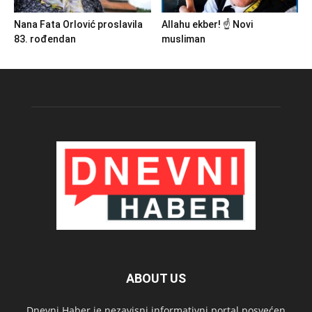
Nana Fata Orlović proslavila
Allahu ekber! ☝️ Novi
83. rođendan
musliman
ABOUT US
Dnevni Haber je nezavisni informativni portal posvećen