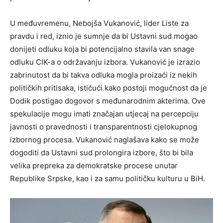
U međuvremenu, Nebojša Vukanović, lider Liste za
pravdu i red, iznio je sumnje da bi Ustavni sud mogao
donijeti odluku koja bi potencijalno stavila van snage
odluku CIK-a o održavanju izbora. Vukanović je izrazio
zabrinutost da bi takva odluka mogla proizaći iz nekih
političkih pritisaka, ističući kako postoji mogućnost da je
Dodik postigao dogovor s međunarodnim akterima. Ove
spekulacije mogu imati značajan utjecaj na percepciju
javnosti o pravednosti i transparentnosti cjelokupnog
izbornog procesa. Vukanović naglašava kako se može
dogoditi da Ustavni sud prolongira izbore, što bi bila
velika prepreka za demokratske procese unutar
Republike Srpske, kao i za samu političku kulturu u BiH.