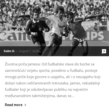
Salim D.
-
August 7, 2026
0
Životna priča Jamesa: Od fudbalske slave do borbe sa
zavisnošćuU svijetu sporta, posebno u fudbalu, postoje
mnoge priče koje govore o uspjehu, ali i o neuspjehu koji
dolazi nakon veličanstvenih trenutaka. James, nekadašnji
fudbaler koji je oduševljavao publiku na najvećim
međunarodnim takmičenjima, danas se...
Read more