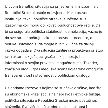
U ovom trenutku, situacija sa prijevremenim izborima u
Republici Srpskoj ostaje neizvjesna. Kako pravne
institucije, tako i političke stranke, suočene su s
izazovima koji mogu oblikovati budućnost ove regije. Da
bi se osigurala politička stabilnost i demokracija, važno je
da sve strane poštuju zakone i pravne procedure, a
odluke Ustavnog suda mogle bi biti ključne za daljnji
razvoj događaja. Ova situacija zahtijeva proaktivan pristup
svih aktera, uključujući građane koji moraju biti
informisani o svojim pravima i mogućnostima. Također,
značajnu ulogu igra i medijska scena koja treba omogućiti
transparentnost i otvorenost u političkom dijalogu.
Uz dodatne izazove s kojima se suočava društvo, kao što
su ekonomska kriza, socijalna nepravda i etničke tenzije,
politička situacija u Republici Srpskoj može postati još
složenija. Sve više je očigledno da je stabilnost i