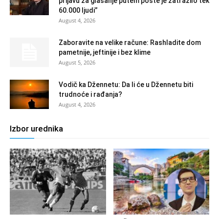
prijavu za glasanje putem pošte je zatražilo tek
60.000 ljudi”
August 4, 2026
Zaboravite na velike račune: Rashladite dom
pametnije, jeftinije i bez klime
August 5, 2026
Vodič ka Džennetu: Da li će u Džennetu biti
trudnoće i rađanja?
August 4, 2026
Izbor urednika