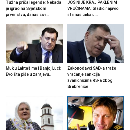
Tužna priča legende: Nekada
JOŠ NIJE KRAJ PAKLENIM
je igrao na Svjetskom
VRUĆINAMA: Sladić najavio
prvenstvu, danas živi...
šta nas čeka u...
Muk u Laktašima i Banjoj Luci:
Zakonodavci SAD-a traže
Evo šta piše u zahtjevu...
vraćanje sankcija
zvaničnicima RS-a zbog
Srebrenice