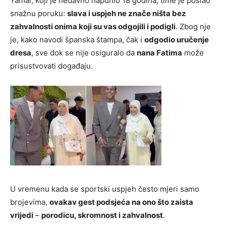
Yamal, koji je nedavno napunio 18 godina, time je poslao
snažnu poruku:
slava i uspjeh ne znače ništa bez
zahvalnosti onima koji su vas odgojili i podigli
. Zbog nje
je, kako navodi španska štampa, čak i
odgodio uručenje
dresa
, sve dok se nije osiguralo da
nana Fatima
može
prisustvovati događaju.
U vremenu kada se sportski uspjeh često mjeri samo
brojevima,
ovakav gest podsjeća na ono što zaista
vrijedi
–
porodicu, skromnost i zahvalnost
.