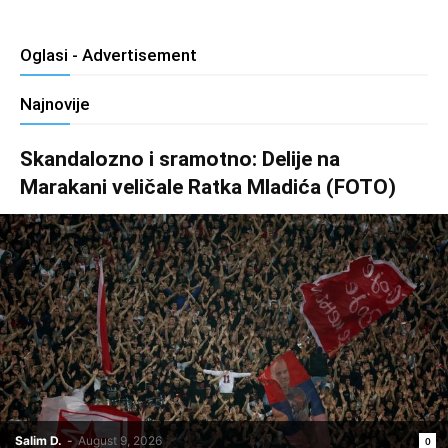
Oglasi - Advertisement
Najnovije
Skandalozno i sramotno: Delije na
Marakani veličale Ratka Mladića (FOTO)
Salim D.
-
August 9, 2026
0