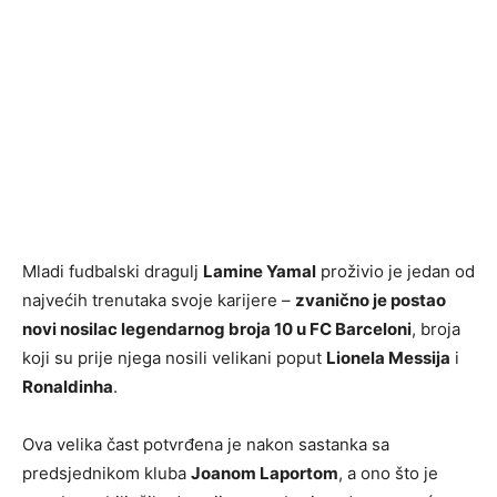
Mladi fudbalski dragulj
Lamine Yamal
proživio je jedan od
najvećih trenutaka svoje karijere –
zvanično je postao
novi nosilac legendarnog broja 10 u FC Barceloni
, broja
koji su prije njega nosili velikani poput
Lionela Messija
i
Ronaldinha
.
Ova velika čast potvrđena je nakon sastanka sa
predsjednikom kluba
Joanom Laportom
, a ono što je