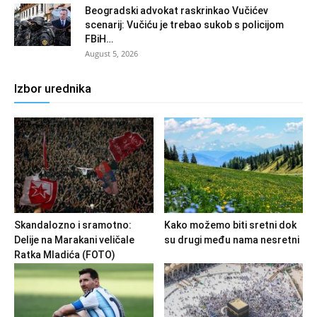
Beogradski advokat raskrinkao Vučićev
scenarij: Vučiću je trebao sukob s policijom
FBiH…
August 5, 2026
Izbor urednika
Skandalozno i sramotno:
Kako možemo biti sretni dok
Delije na Marakani veličale
su drugi među nama nesretni
Ratka Mladića (FOTO)