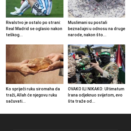
Rivalstvo je ostalo po strani:
Muslimani su postali
Real Madrid se oglasio nakon
beznačajni u odnosu na druge
teškog...
narode, nakon što...
Ko spriječi ruku siromaha da
OVAKO ILI NIKAKO: Ultimatum
traži, Allah će njegovu ruku
Irana odjeknuo svijetom, evo
sačuvati...
šta traže od...