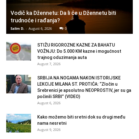
Vodič ka Džennetu: Da li će u Džennetu biti
trudnoće i rađanja?
Salim D.
-
August 6, 2026
0
STIŽU RIGOROZNE KAZNE ZA BAHATU
VOŽNJU: Do 5.000 KM kazne i mogućnost
trajnog oduzimanja auta
August 7, 2026
SRBIJA NA NOGAMA NAKON ISTORIJSKE
LEKCIJE MILANA ST. PROTIĆA: “Zločin u
Srebrenici je apsolutno NEOPROSTIV, jer su ga
počinili SRBI” (VIDEO)
August 6, 2026
Kako možemo biti sretni dok su drugi među
nama nesretni
August 9, 2026