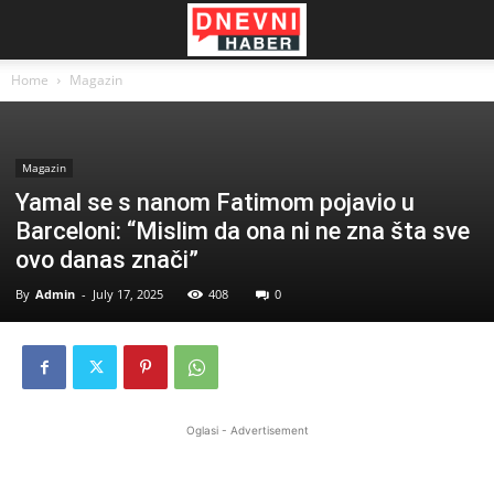
Home
Magazin
Magazin
Yamal se s nanom Fatimom pojavio u
Barceloni: “Mislim da ona ni ne zna šta sve
ovo danas znači”
By
Admin
-
July 17, 2025
408
0
Oglasi - Advertisement