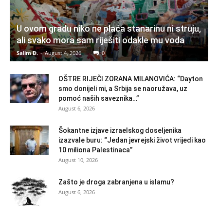
U ovom gradu niko ne plaća stanarinu ni struju,
ali svako mora sam riješiti odakle mu voda
Salim D.
-
August 4, 2026
0
OŠTRE RIJEČI ZORANA MILANOVIĆA: “Dayton
smo donijeli mi, a Srbija se naoružava, uz
pomoć naših saveznika…”
August 6, 2026
Šokantne izjave izraelskog doseljenika
izazvale buru: “Jedan jevrejski život vrijedi kao
10 miliona Palestinaca”
August 10, 2026
Zašto je droga zabranjena u islamu?
August 6, 2026