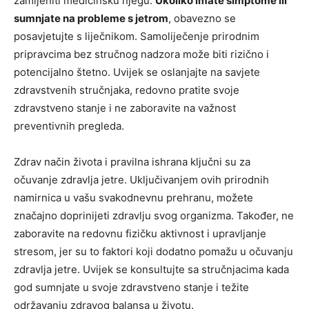
zamijeniti medicinsku njegu.
Ukoliko imate simptome ili
sumnjate na probleme s jetrom
, obavezno se
posavjetujte s liječnikom. Samoliječenje prirodnim
pripravcima bez stručnog nadzora može biti rizično i
potencijalno štetno. Uvijek se oslanjajte na savjete
zdravstvenih stručnjaka, redovno pratite svoje
zdravstveno stanje i ne zaboravite na važnost
preventivnih pregleda.
Zdrav način života i pravilna ishrana ključni su za
očuvanje zdravlja jetre. Uključivanjem ovih prirodnih
namirnica u vašu svakodnevnu prehranu, možete
značajno doprinijeti zdravlju svog organizma. Također, ne
zaboravite na redovnu fizičku aktivnost i upravljanje
stresom, jer su to faktori koji dodatno pomažu u očuvanju
zdravlja jetre. Uvijek se konsultujte sa stručnjacima kada
god sumnjate u svoje zdravstveno stanje i težite
održavanju zdravog balansa u životu.