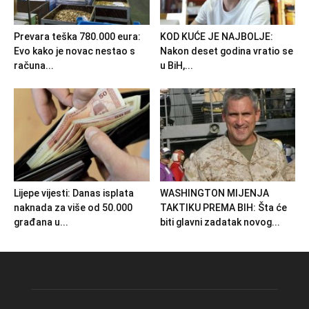
Prevara teška 780.000 eura:
KOD KUĆE JE NAJBOLJE:
Evo kako je novac nestao s
Nakon deset godina vratio se
računa...
u BiH,...
Lijepe vijesti: Danas isplata
WASHINGTON MIJENJA
naknada za više od 50.000
TAKTIKU PREMA BIH: Šta će
građana u...
biti glavni zadatak novog...