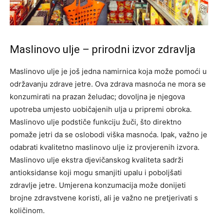
Maslinovo ulje – prirodni izvor zdravlja
Maslinovo ulje je još jedna namirnica koja može pomoći u
održavanju zdrave jetre. Ova zdrava masnoća ne mora se
konzumirati na prazan želudac; dovoljna je njegova
upotreba umjesto uobičajenih ulja u pripremi obroka.
Maslinovo ulje podstiče funkciju žuči, što direktno
pomaže jetri da se oslobodi viška masnoća. Ipak, važno je
odabrati kvalitetno maslinovo ulje iz provjerenih izvora.
Maslinovo ulje ekstra djevičanskog kvaliteta sadrži
antioksidanse koji mogu smanjiti upalu i poboljšati
zdravlje jetre. Umjerena konzumacija može donijeti
brojne zdravstvene koristi, ali je važno ne pretjerivati s
količinom.