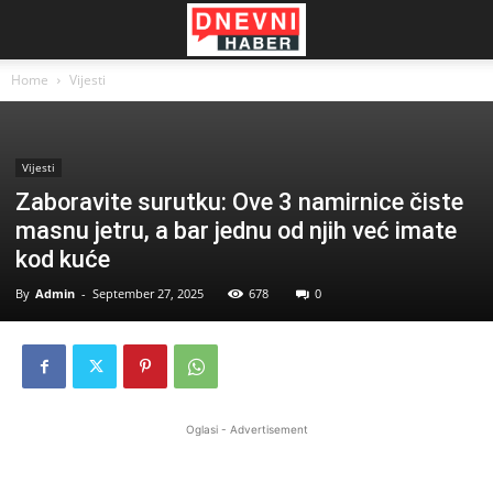
Home
Vijesti
Vijesti
Zaboravite surutku: Ove 3 namirnice čiste
masnu jetru, a bar jednu od njih već imate
kod kuće
By
Admin
-
September 27, 2025
678
0
Oglasi - Advertisement