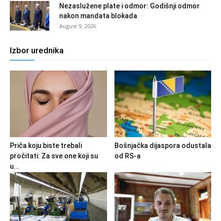
Nezaslužene plate i odmor: Godišnji odmor
nakon mandata blokada
August 9, 2026
Izbor urednika
Priča koju biste trebali
Bošnjačka dijaspora odustala
pročitati: Za sve one koji su
od RS-a
u...