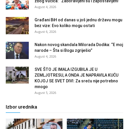
zbog Vučića: “Zaboravljeni su i zapostavljeni”
August 4, 2026
Građani BiH od danas u još jednu državu mogu
bez vize: Evo koliko mogu ostati
August 6, 2026
Nakon novog skandala Milorada Dodika: “E moj
narode – Šta si Bogu zgriješio”
August 4, 2026
SVE ŠTO JE IMALA IZGUBILA JE U
ZEMLJOTRESU, A ONDA JE NAPRAVILA KUĆU
KOJOJ SE SVET DIVI: Za sreću nije potrebno
mnogo
August 5, 2026
Izbor urednika