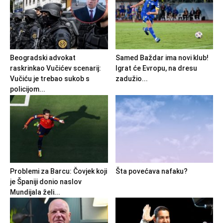
Beogradski advokat
Samed Baždar ima novi klub!
raskrinkao Vučićev scenarij:
Igrat će Evropu, na dresu
Vučiću je trebao sukob s
zadužio...
policijom...
Problemi za Barcu: Čovjek koji
Šta povećava nafaku?
je Španiji donio naslov
Mundijala želi...