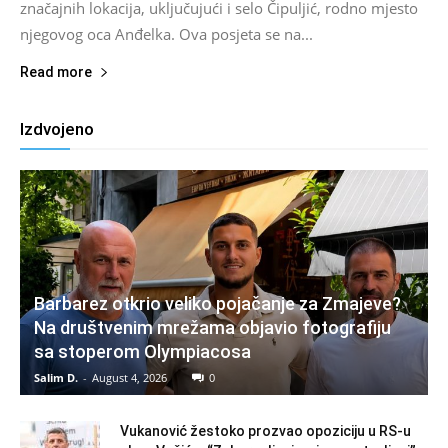
značajnih lokacija, uključujući i selo Čipuljić, rodno mjesto
njegovog oca Anđelka. Ova posjeta se na...
Read more
Izdvojeno
Barbarez otkrio veliko pojačanje za Zmajeve?
Na društvenim mrežama objavio fotografiju
sa stoperom Olympiacosa
Salim D.
-
August 4, 2026
0
Vukanović žestoko prozvao opoziciju u RS-u