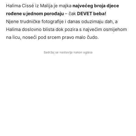
Halima Cissé iz Malija je majka
najvećeg broja djece
rođene u jednom porođaju
– čak
DEVET beba!
Njene trudničke fotografije i danas oduzimaju dah, a
Halima doslovno blista dok pozira s najvećim osmijehom
na licu, noseći pod srcem pravo malo čudo.
Sadržaj se nastavlja nakon oglasa