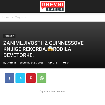
Home
Magazin
Magazin
ZANIMLJIVOSTI IZ GUINNESSOVE
KNJIGE REKORDA.
RODILA
DEVETORKE.
By
Admin
-
September 21, 2025
715
0
Oglasi - Advertisement