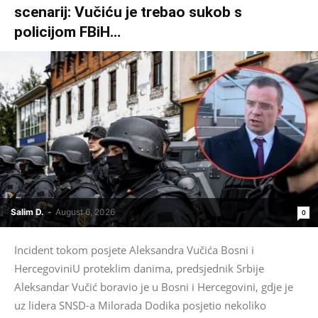
scenarij: Vučiću je trebao sukob s
policijom FBiH…
Salim D.
-
August 6, 2026
0
Incident tokom posjete Aleksandra Vučića Bosni i
HercegoviniU proteklim danima, predsjednik Srbije
Aleksandar Vučić boravio je u Bosni i Hercegovini, gdje je
uz lidera SNSD-a Milorada Dodika posjetio nekoliko