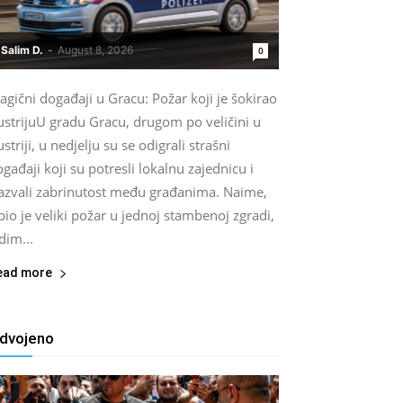
Salim D.
-
August 8, 2026
0
agični događaji u Gracu: Požar koji je šokirao
ustrijuU gradu Gracu, drugom po veličini u
striji, u nedjelju su se odigrali strašni
gađaji koji su potresli lokalnu zajednicu i
zazvali zabrinutost među građanima. Naime,
bio je veliki požar u jednoj stambenoj zgradi,
dim...
ead more
zdvojeno