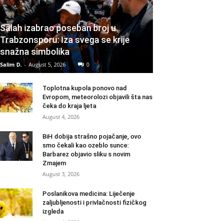
Salah izabrao poseban broj u
Trabzonsporu: Iza svega se krije
snažna simbolika
Salim D.
-
August 5, 2026
0
Toplotna kupola ponovo nad
Evropom, meteorolozi objavili šta nas
čeka do kraja ljeta
August 4, 2026
BiH dobija strašno pojačanje, ovo
smo čekali kao ozeblo sunce:
Barbarez objavio sliku s novim
Zmajem
August 3, 2026
Poslanikova medicina: Liječenje
zaljubljenosti i privlačnosti fizičkog
izgleda