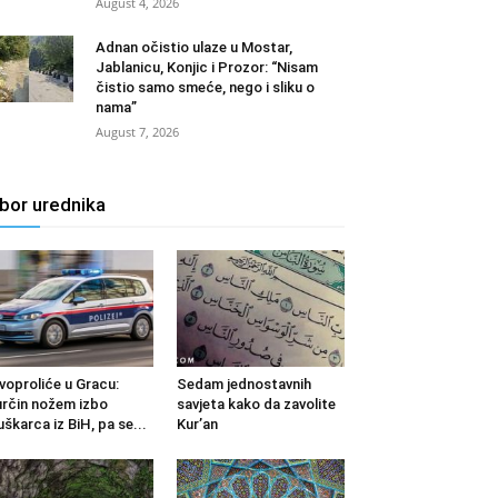
August 4, 2026
Adnan očistio ulaze u Mostar,
Jablanicu, Konjic i Prozor: “Nisam
čistio samo smeće, nego i sliku o
nama”
August 7, 2026
zbor urednika
voproliće u Gracu:
Sedam jednostavnih
rčin nožem izbo
savjeta kako da zavolite
škarca iz BiH, pa se...
Kur’an