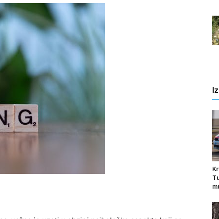
I
Kr
Tu
mu