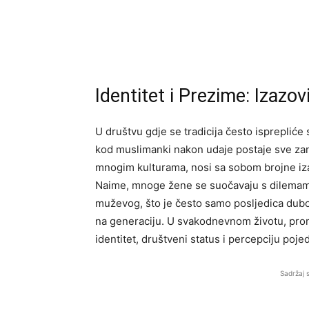
Identitet i Prezime: Izaz
U društvu gdje se tradicija često isprepli
kod muslimanki nakon udaje postaje sve zanim
mnogim kulturama, nosi sa sobom brojne izazo
Naime, mnoge žene se suočavaju s dilemama
muževog, što je često samo posljedica dubo
na generaciju. U svakodnevnom životu, pro
identitet, društveni status i percepciju poje
Sadržaj 