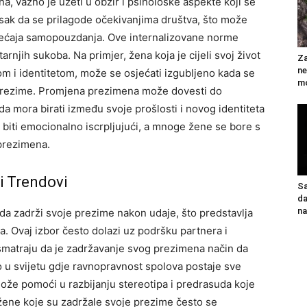
, važno je uzeti u obzir i psihološke aspekte koji se
isak da se prilagode očekivanjima društva, što može
osjećaja samopouzdanja. Ove internalizovane norme
njih sukoba. Na primjer, žena koja je cijeli svoj život
Za
ne
om i identitetom, može se osjećati izgubljeno kada se
mo
prezime. Promjena prezimena može dovesti do
a mora birati između svoje prošlosti i novog identiteta
biti emocionalno iscrpljujući, a mnoge žene se bore s
prezimena.
ni Trendovi
Sa
da
n
da zadrži svoje prezime nakon udaje, što predstavlja
. Ovaj izbor često dolazi uz podršku partnera i
smatraju da je zadržavanje svog prezimena način da
o u svijetu gdje ravnopravnost spolova postaje sve
ože pomoći u razbijanju stereotipa i predrasuda koje
žene koje su zadržale svoje prezime često se