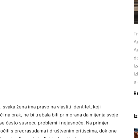
Tr
A
Au
do
i
iz
a 
R
vaka žena ima pravo na vlastiti identitet, koji
i na brak, ne bi trebala biti primorana da mijenja svoje
I
i se često susreću problemi i nejasnoće. Na primjer,
čiti s predrasudama i društvenim pritiscima, dok one