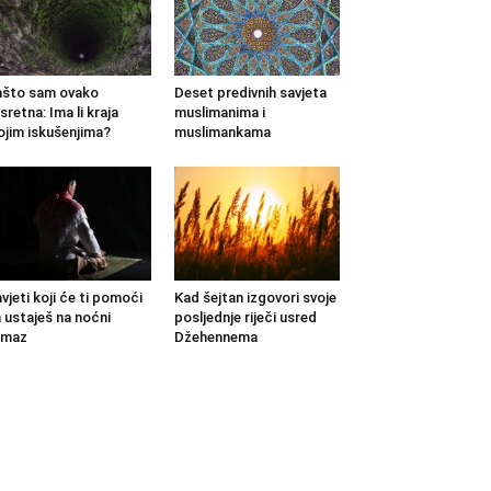
što sam ovako
Deset predivnih savjeta
sretna: Ima li kraja
muslimanima i
jim iskušenjima?
muslimankama
vjeti koji će ti pomoći
Kad šejtan izgovori svoje
 ustaješ na noćni
posljednje riječi usred
amaz
Džehennema