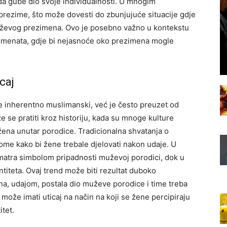
da gube dio svoje individualnosti. U mnogim
prezime, što može dovesti do zbunjujuće situacije gdje
muževog prezimena. Ovo je posebno važno u kontekstu
kumenata, gdje bi nejasnoće oko prezimena mogle
icaj
 inherentno muslimanski, već je često preuzet od
 se pratiti kroz historiju, kada su mnoge kulture
žena unutar porodice. Tradicionalna shvatanja o
tome kako bi žene trebale djelovati nakon udaje. U
atra simbolom pripadnosti muževoj porodici, dok u
titeta. Ovaj trend može biti rezultat duboko
ena, udajom, postala dio muževe porodice i time treba
 može imati uticaj na način na koji se žene percipiraju
itet.