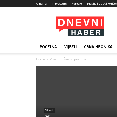
O nama
Impressum
Kontakt
Pravila i uslovi korišt
Dnevni
Haber
POČETNA
VIJESTI
CRNA HRONIKA
Home
Vijesti
Ženino prezime
Vijesti