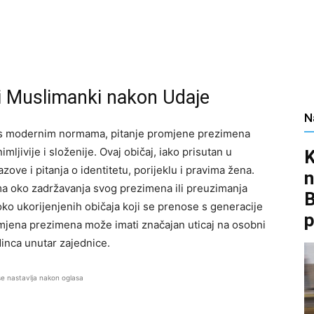
ovi Muslimanki nakon Udaje
N
će s modernim normama, pitanje promjene prezimena
ljivije i složenije. Ovaj običaj, iako prisutan u
K
ve i pitanja o identitetu, porijeklu i pravima žena.
n
 oko zadržavanja svog prezimena ili preuzimanja
B
ko ukorijenjenih običaja koji se prenose s generacije
p
mjena prezimena može imati značajan uticaj na osobni
dinca unutar zajednice.
se nastavlja nakon oglasa