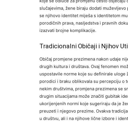
koje se odluče za promjenu često osjećaju 
slučajevima, žene biraju dodati muževljevo 
se njihovo identitet miješa s identitetom 
porodičnih prava, nasljedstva i pravnih do
izazvati brojne komplikacije.
Tradicionalni Običaji i Njihov Ut
Običaj promjene prezimena nakon udaje nije
drugih kultura i društava. Ovaj fenomen može
uspostavile norme koje su definirale uloge 
porodici i braku oblikovala su percepciju o 
nekim društvima, promjena prezimena se sm
drugim situacijama može značiti gubitak iden
ukorijenjenih normi koje sugeriraju da je ž
preuzeti i njegovo prezime. Ovakva tradicija
u društvu, ali i na njihove lične izbore i ident