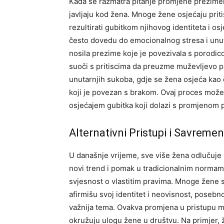
Kada se razmatra pitanje promjene prezimena
javljaju kod žena. Mnoge žene osjećaju prit
rezultirati gubitkom njihovog identiteta i 
često dovedu do emocionalnog stresa i unutar
nosila prezime koje je povezivala s porodic
suoči s pritiscima da preuzme muževljevo 
unutarnjih sukoba, gdje se žena osjeća kao d
koji je povezan s brakom. Ovaj proces može 
osjećajem gubitka koji dolazi s promjenom 
Alternativni Pristupi i Savreme
U današnje vrijeme, sve više žena odlučuje 
novi trend i pomak u tradicionalnim normama
svjesnost o vlastitim pravima. Mnoge žene 
afirmišu svoj identitet i neovisnost, posebn
važnija tema. Ovakva promjena u pristupu m
okružuju ulogu žene u društvu. Na primjer, 