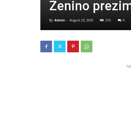
Ženino prezi
By
Admin
-
August 23, 2025
210
0
Ogl