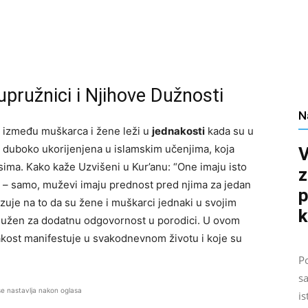
pružnici i Njihove Dužnosti
N
 između muškarca i žene leži u
jednakosti
kada su u
je duboko ukorijenjena u islamskim učenjima, koja
V
ma. Kako kaže Uzvišeni u Kur’anu: “One imaju isto
z
u – samo, muževi imaju prednost pred njima za jedan
p
azuje na to da su žene i muškarci jednaki u svojim
k
adužen za dodatnu odgovornost u porodici. U ovom
nakost manifestuje u svakodnevnom životu i koje su
Po
sa
se nastavlja nakon oglasa
is