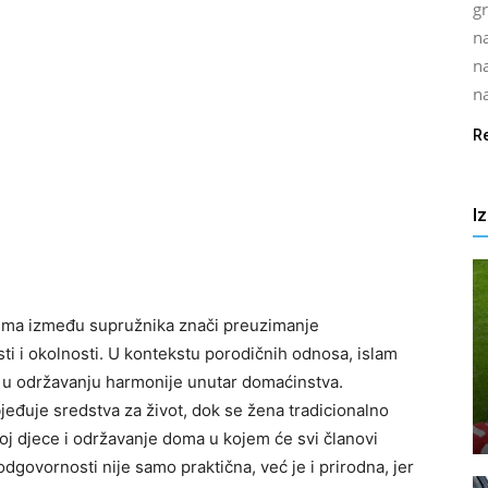
gr
na
n
na
R
I
ima između supružnika znači preuzimanje
i i okolnosti. U kontekstu porodičnih odnosa, islam
u u održavanju harmonije unutar domaćinstva.
jeđuje sredstva za život, dok se žena tradicionalno
 djece i održavanje doma u kojem će svi članovi
 odgovornosti nije samo praktična, već je i prirodna, jer