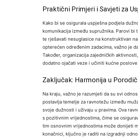
Praktični Primjeri i Savjeti za 
Kako bi se osigurala uspješna podjela dužn
komunikacija između supružnika. Parovi bi t
te rješavati nesuglasice na konstruktivan na
opterećen određenim zadacima, važno je da 
Također, organizacija zajedničkih aktivnosti
dodatno ojačati veze i učiniti kućne poslov
Zaključak: Harmonija u Porod
Na kraju, važno je razumjeti da su svi odn
postavlja temelje za ravnotežu između muža
svoje dužnosti i uživaju u pravima.
Ova ravn
s pozitivnim vrijednostima, čime se osigurav
tim osnovnim vrijednostima može donijeti mi
konačnici, ključno je raditi na izgradnji odno