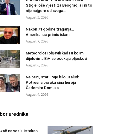
Stigle loše vijesti za Beograd, ali ni to
nije najgore od svega…
August 3, 2026
Nakon 71 godine traganja…
Amerikanac primio islam
August 7, 2026
Meteorolozi objavili kad i u kojim
dijelovima BiH se očekuju pljuskovi
August 6, 2026
Ne brini, stari. Nije bilo uzalud:
Potresna poruka sina heroja
Čedomira Domuza
August 4, 2026
zbor urednika
zač na vozilu istakao