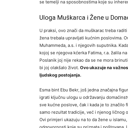
se temelji na sposobnostima koje su inher
Uloga Muškarca i Žene u Doma
U praksi, ovo znači da muškarac treba raditi o
žena trebala upravljati kućnim poslovima. Ov
Muhammeda, a.s. i njegovih suputnika. Kada j
kojoj se njegova kćerka Fatima, r.a. žalila 
Poslanik joj nije rekao da se ne mora brinu
bi joj olakšalo život.
Ovo ukazuje na važnos
ljudskog postojanja.
Esma bint Ebu Bekr, još jedna značajna figu
igrati ključnu ulogu u održavanju domaćins
sve kućne poslove, čak i kada je to značilo f
samo rezultat tradicije, već i njenog ličnog 
Ovi primjeri ukazuju na to da žene u islamu,
odgovornosti koje su priznata i poštovana. 