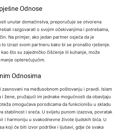
Uspješne Odnose
osti unutar domaćinstva, preporučuje se otvorena
rebali razgovarati o svojim očekivanjima i potrebama,
čin.
Na primjer, ako jedan partner osjeća da je
to izrazi svom partneru kako bi se pronašlo rješenje.
, kao što su zajedničko čišćenje ili kuhanje, može
e manje opterećujućim.
ičnim Odnosima
osi zasnovani na međusobnom poštovanju i pravdi. Islam
 i žene, pružajući im jednake mogućnosti da obavljaju
oteža omogućava porodicama da funkcionišu u skladu
a stabilnost i sreća. U svijetu punom izazova, povratak
r i harmoniju u svakodnevne živote ljudskih bića.
U
sa koji će biti izvor podrške i ljubavi, gdje će svaka