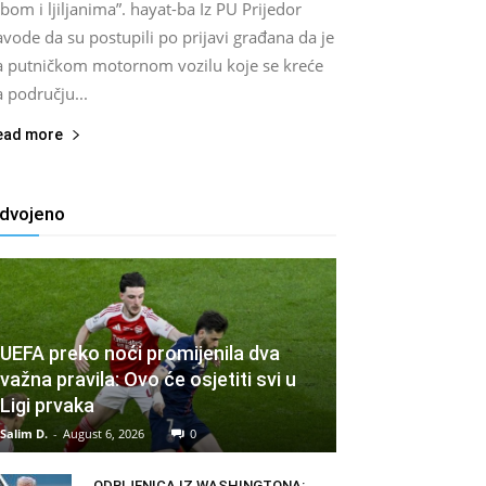
bom i ljiljanima”. hayat-ba Iz PU Prijedor
vode da su postupili po prijavi građana da je
a putničkom motornom vozilu koje se kreće
 području...
ead more
zdvojeno
UEFA preko noći promijenila dva
važna pravila: Ovo će osjetiti svi u
Ligi prvaka
Salim D.
-
August 6, 2026
0
ODBIJENICA IZ WASHINGTONA: