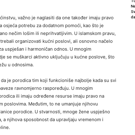
Tu
Ne
Sv
da
instvu, važno je naglasiti da one također imaju pravo
a osjeća potrebu za dodatnom pomoći, kao što je
rano nečim lošim ili neprihvatljivim. U islamskom pravu,
 trebali organizovati kućni poslovi, ali osnovno načelo
na za uspješan i harmoničan odnos. U mnogim
e se muškarci aktivno uključuju u kućne poslove, što
težu u odnosima.
da je porodica tim koji funkcioniše najbolje kada su svi
i obaveze ravnomjerno raspoređuju. U mnogim
orodica ili imaju određene resurse imaju pravo na
im poslovima. Međutim, to ne umanjuje njihovu
lanice porodice. U stvarnosti, mnoge žene uspješno
a, a njihova sposobnost da upravljaju vremenom i
line.