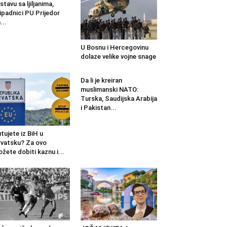
stavu sa ljiljanima,
ipadnici PU Prijedor
...
U Bosnu i Hercegovinu
dolaze velike vojne snage
Da li je kreiran
muslimanski NATO:
Turska, Saudijska Arabija
i Pakistan...
tujete iz BiH u
vatsku? Za ovo
žete dobiti kaznu i...