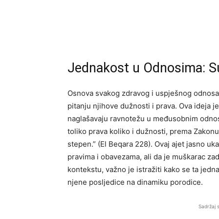
Jednakost u Odnosima: Su
Osnova svakog zdravog i uspješnog odnosa
pitanju njihove dužnosti i prava. Ova ideja 
naglašavaju ravnotežu u međusobnim odnosi
toliko prava koliko i dužnosti, prema Zakon
stepen.” (El Beqara 228). Ovaj ajet jasno uk
pravima i obavezama, ali da je muškarac z
kontekstu, važno je istražiti kako se ta jed
njene posljedice na dinamiku porodice.
Sadržaj 