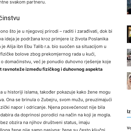
entne svakom partneru.
ćinstvu
no što je u njegovoj prirodi – raditi i zarađivati, dok bi
a ideja je podržana kroz primjere iz života Poslanika
e Alija ibn Ebu Talib r.a. bio suočen sa situacijom u
na fizičke bolove zbog prekomjernog rada u kući,
ti o domaćinstvu, već je ponudio duhovno rješenje koje
t ravnoteže između fizičkog i duhovnog aspekta
ra u historiji islama, također pokazuje kako žene mogu
tva. Ona se brinula o Zubejru, svom mužu, preuzimajući
izički napor i odricanje. Njena posvećenost nije bila
I
odabira da doprinosi porodici na način na koji je mogla.
 bez obzira na njihov društveni status, imaju
Vo
Uloga žene nije samo pasivna; žene su često ključni