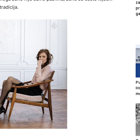
za
radicija.
pr
ga
Pu
Hr
mo