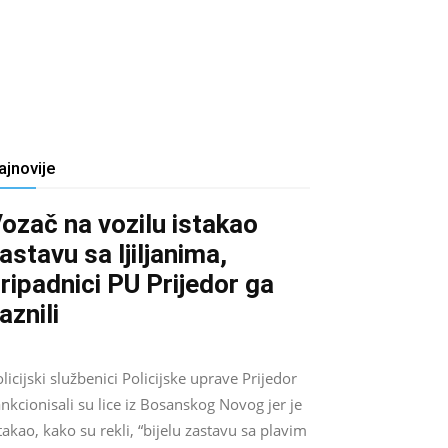
ajnovije
ozač na vozilu istakao
astavu sa ljiljanima,
ripadnici PU Prijedor ga
aznili
Salim D.
-
August 7, 2026
0
licijski službenici Policijske uprave Prijedor
nkcionisali su lice iz Bosanskog Novog jer je
takao, kako su rekli, “bijelu zastavu sa plavim