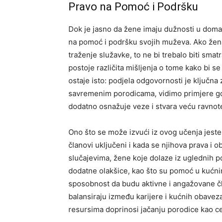
Pravo na Pomoć i Podršku
Dok je jasno da žene imaju dužnosti u domać
na pomoć i podršku svojih muževa. Ako žen
traženje služavke, to ne bi trebalo biti smat
postoje različita mišljenja o tome kako bi se
ostaje isto: podjela odgovornosti je ključ
savremenim porodicama, vidimo primjere gdj
dodatno osnažuje veze i stvara veću ravno
Ono što se može izvući iz ovog učenja jeste 
članovi uključeni i kada se njihova prava 
slučajevima, žene koje dolaze iz uglednih p
dodatne olakšice, kao što su pomoć u kućn
sposobnost da budu aktivne i angažovane č
balansiraju između karijere i kućnih obavez
resursima doprinosi jačanju porodice kao ce