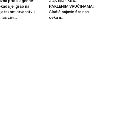
žna priča legende:
JOŠ NIJE KRAJ
kada je igrao na
PAKLENIM VRUĆINAMA:
jetskom prvenstvu,
Sladić najavio šta nas
nas živi...
čeka u...