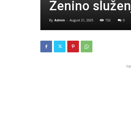
Ženino služen
By
Admin
-
August 21, 2025
152
0
Ogl