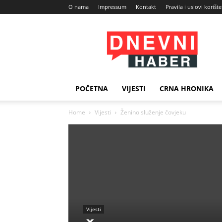
O nama
Impressum
Kontakt
Pravila i uslovi korišt
Dnevni
Haber
POČETNA
VIJESTI
CRNA HRONIKA
Home
Vijesti
Ženino služenje čovjeku
Vijesti