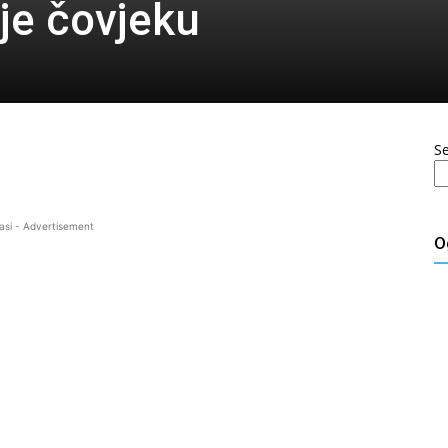
je čovjeku
S
asi - Advertisement
O