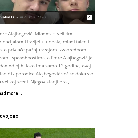
Salim D.
-
August 6, 2026
0
mre Alajbegović: Mladost s Velikim
tencijalom U svijetu fudbala, mladi talenti
esto privlače pažnju svojom izvanrednom
grom i sposobnostima, a Emre Alajbegović je
edan od njih. Iako ima samo 13 godina, ovaj
ladić iz porodice Alajbegović već se dokazao
 velikoj sceni. Njegov stariji brat,...
ead more
zdvojeno