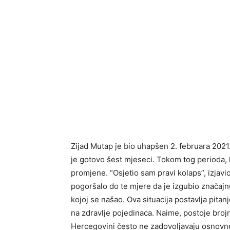
Zijad Mutap je bio uhapšen 2. februara 2021.
je gotovo šest mjeseci. Tokom tog perioda, k
promjene. “Osjetio sam pravi kolaps”, izjav
pogoršalo do te mjere da je izgubio značajnu
kojoj se našao. Ova situacija postavlja pitan
na zdravlje pojedinaca. Naime, postoje brojni
Hercegovini često ne zadovoljavaju osnovne