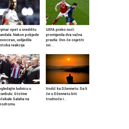
ymar opet u središtu
UEFA preko noći
andala: Nakon pobjede
promijenila dva važna
ovocirao, uslijedila
pravila: Ovo će osjetiti
stoka reakcija
svi...
gledajte ludnicu u
Vodič ka Džennetu: Da li
tanbulu: Stotine
će u Džennetu biti
čekale Salaha na
trudnoće i...
erodromu