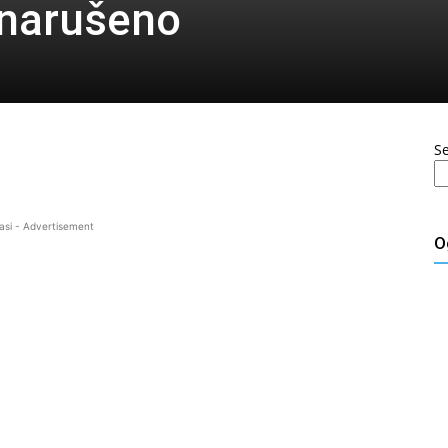
e narušeno
S
asi - Advertisement
O