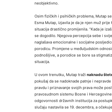
neobjektivno.
Osim fizičkih i psihičkih problema, Mutap s
Esma Mutap, izjavila je da je njen muž prij
situacija drastično promijenila. “Kada je izaš
se dogodilo. Njegova percepcija sebe i svije
naglašava emocionalne i socijalne posljedi
porodicu. Promjene u međuljudskim odnosim
podnošljive, a porodice se bore sa stigmati
situacija.
U ovom trenutku, Mutap traži
naknadu štet
pokušaj da se nadoknade patnje i nepravde k
pravdu i priznavanje svojih prava može posl
pravosudnom sistemu Bosne i Hercegovine. O
odgovornosti državnih institucija za postup
slučaju nastavila se 19. decembra, a očekuj