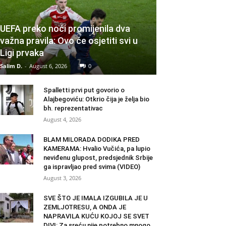
UEFA preko noći promijenila dva
važna pravila: Ovo će osjetiti svi u
Ligi prvaka
Salim D.
-
August 6, 2026
0
Spalletti prvi put govorio o
Alajbegoviću: Otkrio čija je želja bio
bh. reprezentativac
August 4, 2026
BLAM MILORADA DODIKA PRED
KAMERAMA: Hvalio Vučića, pa lupio
neviđenu glupost, predsjednik Srbije
ga ispravljao pred svima (VIDEO)
August 3, 2026
SVE ŠTO JE IMALA IZGUBILA JE U
ZEMLJOTRESU, A ONDA JE
NAPRAVILA KUĆU KOJOJ SE SVET
DIVI: Za sreću nije potrebno mnogo