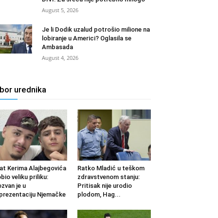
August 5, 2026
Je li Dodik uzalud potrošio milione na
lobiranje u Americi? Oglasila se
Ambasada
August 4, 2026
zbor urednika
at Kerima Alajbegovića
Ratko Mladić u teškom
bio veliku priliku:
zdravstvenom stanju:
zvan je u
Pritisak nije urodio
prezentaciju Njemačke
plodom, Hag...