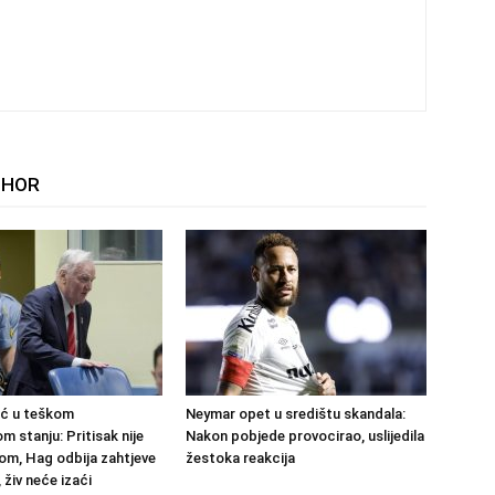
THOR
ić u teškom
Neymar opet u središtu skandala:
 stanju: Pritisak nije
Nakon pobjede provocirao, uslijedila
om, Hag odbija zahtjeve
žestoka reakcija
 živ neće izaći