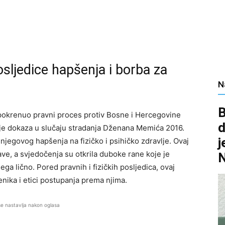
sljedice hapšenja i borba za
N
B
e pokrenuo pravni proces protiv Bosne i Hercegovine
d
nje dokaza u slučaju stradanja Dženana Memića 2016.
j
 njegovog hapšenja na fizičko i psihičko zdravlje. Ovaj
ve, a svjedočenja su otkrila duboke rane koje je
ga lično. Pored pravnih i fizičkih posljedica, ovaj
enika i etici postupanja prema njima.
se nastavlja nakon oglasa