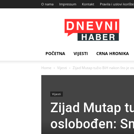
O nama
Impressum
Kontakt
Pravila i uslovi korišt
Dnevni
Haber
POČETNA
VIJESTI
CRNA HRONIKA
Home
Vijesti
Zijad Mutap tužio BiH nakon što je o
Vijesti
Zijad Mutap t
oslobođen: S