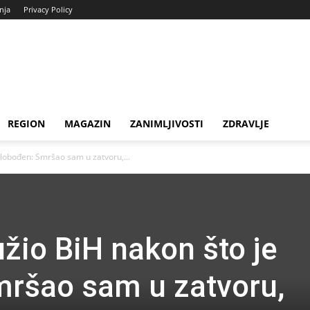
enja
Privacy Policy
REGION
MAGAZIN
ZANIMLJIVOSTI
ZDRAVLJE
slobođen: Smršao sam u zatvoru,...
užio BiH nakon što je
mršao sam u zatvoru,