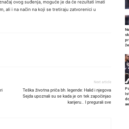
a značaj ovog suđenja, moguće je da će rezultati imati
ali i na način na koji se tretiraju zatvorenici u
Ne
sk
pr
že
Next article
Po
ri
Teška životna priča bh. legende: Halid i njegova
Is
Sejda upoznali su se kada je on tek započinjao
do
karijeru… I pregurali sve
a