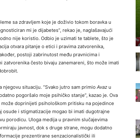
bleme sa zdravljem koje je doživio tokom boravka u
gnosticiran mi je dijabetes”, rekao je, naglašavajući
dno nije koristio. Odbio je uzimati te tablete, što je
ija otvara pitanje o etici i pravima zatvorenika,
akođer, postoji zabrinutost među pravnicima i
i zatvorenika često bivaju zanemareni, što može imati
dobrobit.
a njegovu situaciju. “Svako jutro sam primio
Avaz
u
 dodatno pogoršalo moje psihičko stanje”, kazao je. Ova
e može doprinijeti psihološkom pritisku na pojedince
j osude i stigmatizacije mogao bi imati dugotrajne
ovu porodicu. Uloga medija u pravnim slučajevima
formiraju javnost, dok s druge strane, mogu dodatno
ormacije prezentirane senzacionalistički ili