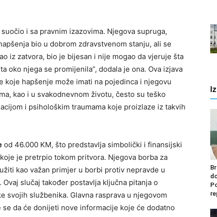
e suočio i sa pravnim izazovima. Njegova supruga,
e hapšenja bio u dobrom zdravstvenom stanju, ali se
ao iz zatvora, bio je bijesan i nije mogao da vjeruje šta
ta oko njega se promijenila”, dodala je ona. Ova izjava
ce koje hapšenje može imati na pojedinca i njegovu
I
a, kao i u svakodnevnom životu, često su teško
zacijom i psihološkim traumama koje proizlaze iz takvih
e
od 46.000 KM, što predstavlja simbolički i finansijski
oje je pretrpio tokom pritvora. Njegova borba za
Br
užiti kao važan primjer u borbi protiv nepravde u
do
vaj slučaj također postavlja ključna pitanja o
Po
re
ke svojih službenika. Glavna rasprava u njegovom
e se da će donijeti nove informacije koje će dodatno