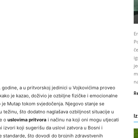
E
Po
č
i
j
m
na
 godine, a u pritvorskoj jedinici u Vojkovićima proveo
R
ako je kazao, doživio je ozbiljne fizičke i emocionalne
io je Mutap tokom svjedočenja. Njegovo stanje se
 težinu, što dodatno naglašava ozbiljnost situacije u
I
je o
uslovima pritvora
i načinu na koji oni mogu utjecati
 izvori koji sugerišu da uslovi zatvora u Bosni i
 standarde, što dovodi do brojnih zdravstvenih