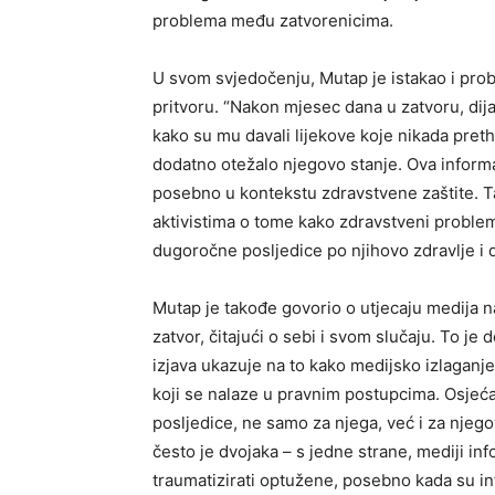
problema među zatvorenicima.
U svom svjedočenju, Mutap je istakao i pro
pritvoru. “Nakon mjesec dana u zatvoru, dija
kako su mu davali lijekove koje nikada pretho
dodatno otežalo njegovo stanje. Ova informac
posebno u kontekstu zdravstvene zaštite. T
aktivistima o tome kako zdravstveni problem
dugoročne posljedice po njihovo zdravlje i 
Mutap je takođe govorio o utjecaju medija n
zatvor, čitajući o sebi i svom slučaju. To je
izjava ukazuje na to kako medijsko izlaganj
koji se nalaze u pravnim postupcima. Osjeća
posljedice, ne samo za njega, već i za njeg
često je dvojaka – s jedne strane, mediji in
traumatizirati optužene, posebno kada su inf