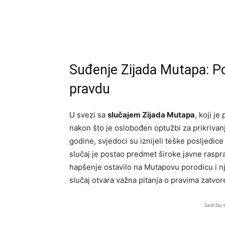
Suđenje Zijada Mutapa: Po
pravdu
U svezi sa
slučajem Zijada Mutapa
, koji j
nakon što je oslobođen optužbi za prikriva
godine, svjedoci su iznijeli teške posljedice
slučaj je postao predmet široke javne raspra
hapšenje ostavilo na Mutapovu porodicu i nje
slučaj otvara važna pitanja o pravima zatvor
Sadržaj 