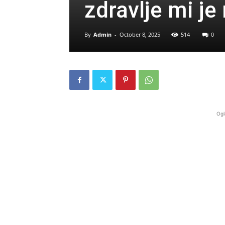
zdravlje mi j
By
Admin
-
October 8, 2025
514
0
Ogl