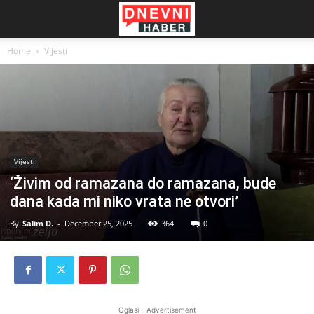
Home
Vijesti
Vijesti
‘Živim od ramazana do ramazana, bude
dana kada mi niko vrata ne otvori’
By
Salim D.
-
December 25, 2025
364
0
Oglasi - Advertisement