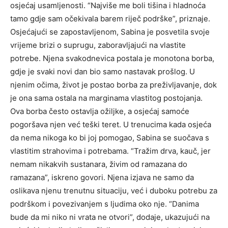
osjećaj usamljenosti. “Najviše me boli tišina i hladnoća
tamo gdje sam očekivala barem riječ podrške”, priznaje.
Osjećajući se zapostavljenom, Sabina je posvetila svoje
vrijeme brizi o suprugu, zaboravljajući na vlastite
potrebe. Njena svakodnevica postala je monotona borba,
gdje je svaki novi dan bio samo nastavak prošlog. U
njenim očima, život je postao borba za preživljavanje, dok
je ona sama ostala na marginama vlastitog postojanja.
Ova borba često ostavlja ožiljke, a osjećaj samoće
pogoršava njen već teški teret. U trenucima kada osjeća
da nema nikoga ko bi joj pomogao, Sabina se suočava s
vlastitim strahovima i potrebama. “Tražim drva, kauč, jer
nemam nikakvih sustanara, živim od ramazana do
ramazana”, iskreno govori. Njena izjava ne samo da
oslikava njenu trenutnu situaciju, već i duboku potrebu za
podrškom i povezivanjem s ljudima oko nje. “Danima
bude da mi niko ni vrata ne otvori”, dodaje, ukazujući na