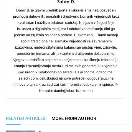
Salim D.
Damir B. je glavni urednik portala iskra-islama.net, posvećen
promociji duhovnih, moralnih i društveno korisnih vrijednosti kroz
kvalitetan i pažljivo odabran sadržaj. Njegovo višegodišnje
iskustvo u digitalnim medijima i edukativnom pisanju čini ga
jednim od ključnih oslonaca portala. U svom radu, Damir nastoji
spojiti tradicionalne islamske vrijednosti sa savremenim
izazovima, nudeći čitateljima balansiran pristup vjeri, zdravlju,
porodičnim temama, ali i aktuelnim društvenim dešavanjima.
Njegove uredničke smjernice usmjerene su ka širenju tolerancije,
znanja i razumijevanja među ljudima svih generacija i uvjerenja.
Kao urednik, svakodnevno sarađuje s autorima, čitaocima i
zajednicom, osluškujući njihove potrebe i odgovarajući na
njihova pitanja kroz sadržaj koji informiše, edukuje i inspiriše.
Kontakt: damir@iskra-islama.net
RELATED ARTICLES
MORE FROM AUTHOR