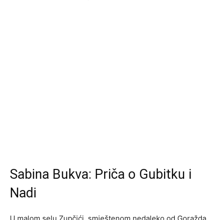
Sabina Bukva: Priča o Gubitku i
Nadi
U malom selu Zupčići, smještenom nedaleko od Goražda,