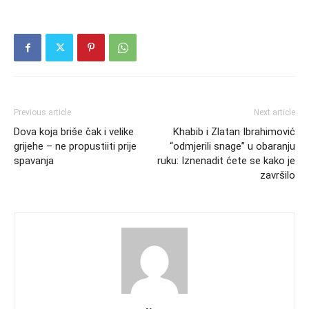
Previous article
Next article
Dova koja briše čak i velike
Khabib i Zlatan Ibrahimović
grijehe – ne propustiiti prije
“odmjerili snage” u obaranju
spavanja
ruku: Iznenadit ćete se kako je
završilo