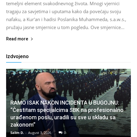
temeljni element svakodnevnog života. Mnogi vjernici
tragaju za savjetima i uputama kako da povećaju svoju
nafaku, a Kur'an i hadisi Poslanika Muhammeda, s.a.w.s.,
pružaju jasne smjernice u tom pogledu. Ove smjernice...
Read more
Izdvojeno
RAMO ISAK NAKON INCIDENTA U BUGOJNU:
“Čestitam specijalcima SBK na profesionalno
urađenom poslu, uradili su sve u skladu sa
zakonom”
Salim D.
-
August 3, 2026
0