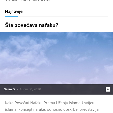
Najnovije
Šta povećava nafaku?
Salim D.
-
August 6, 2026
0
Kako Povećati Nafaku Prema Učenju IslamaU svijetu
islama, koncept nafake, odnosno opskrbe, predstavlja