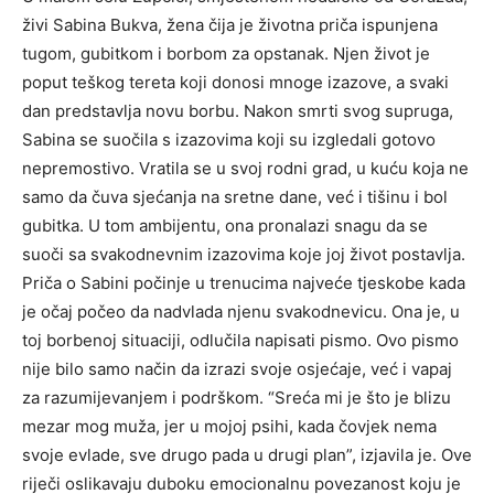
živi Sabina Bukva, žena čija je životna priča ispunjena
tugom, gubitkom i borbom za opstanak. Njen život je
poput teškog tereta koji donosi mnoge izazove, a svaki
dan predstavlja novu borbu. Nakon smrti svog supruga,
Sabina se suočila s izazovima koji su izgledali gotovo
nepremostivo. Vratila se u svoj rodni grad, u kuću koja ne
samo da čuva sjećanja na sretne dane, već i tišinu i bol
gubitka. U tom ambijentu, ona pronalazi snagu da se
suoči sa svakodnevnim izazovima koje joj život postavlja.
Priča o Sabini počinje u trenucima najveće tjeskobe kada
je očaj počeo da nadvlada njenu svakodnevicu. Ona je, u
toj borbenoj situaciji, odlučila napisati pismo. Ovo pismo
nije bilo samo način da izrazi svoje osjećaje, već i vapaj
za razumijevanjem i podrškom. “Sreća mi je što je blizu
mezar mog muža, jer u mojoj psihi, kada čovjek nema
svoje evlade, sve drugo pada u drugi plan”, izjavila je. Ove
riječi oslikavaju duboku emocionalnu povezanost koju je