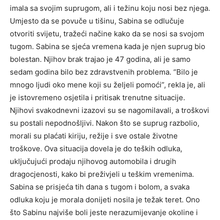
imala sa svojim suprugom, ali i težinu koju nosi bez njega.
Umjesto da se povuče u tišinu, Sabina se odlučuje
otvoriti svijetu, tražeći načine kako da se nosi sa svojom
tugom. Sabina se sjeća vremena kada je njen suprug bio
bolestan. Njihov brak trajao je 47 godina, ali je samo
sedam godina bilo bez zdravstvenih problema. “Bilo je
mnogo ljudi oko mene koji su željeli pomoći”, rekla je, ali
je istovremeno osjetila i pritisak trenutne situacije.
Njihovi svakodnevni izazovi su se nagomilavali, a troškovi
su postali nepodnošljivi. Nakon što se suprug razbolio,
morali su plaćati kiriju, režije i sve ostale životne
troškove. Ova situacija dovela je do teških odluka,
uključujući prodaju njihovog automobila i drugih
dragocjenosti, kako bi preživjeli u teškim vremenima.
Sabina se prisjeća tih dana s tugom i bolom, a svaka
odluka koju je morala donijeti nosila je težak teret. Ono
što Sabinu najviše boli jeste nerazumijevanje okoline i