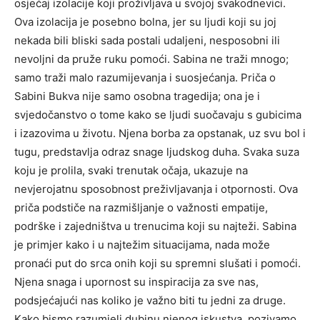
osjećaj izolacije koji proživljava u svojoj svakodnevici.
Ova izolacija je posebno bolna, jer su ljudi koji su joj
nekada bili bliski sada postali udaljeni, nesposobni ili
nevoljni da pruže ruku pomoći. Sabina ne traži mnogo;
samo traži malo razumijevanja i suosjećanja. Priča o
Sabini Bukva nije samo osobna tragedija; ona je i
svjedočanstvo o tome kako se ljudi suočavaju s gubicima
i izazovima u životu. Njena borba za opstanak, uz svu bol i
tugu, predstavlja odraz snage ljudskog duha. Svaka suza
koju je prolila, svaki trenutak očaja, ukazuje na
nevjerojatnu sposobnost preživljavanja i otpornosti. Ova
priča podstiče na razmišljanje o važnosti empatije,
podrške i zajedništva u trenucima koji su najteži. Sabina
je primjer kako i u najtežim situacijama, nada može
pronaći put do srca onih koji su spremni slušati i pomoći.
Njena snaga i upornost su inspiracija za sve nas,
podsjećajući nas koliko je važno biti tu jedni za druge.
Kako bismo razumjeli dubinu njenog iskustva, pozivamo