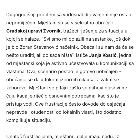
Dugogodišnji problem sa vodosnabdijevanjem nije ostao
neprimijećen. Mještani su se višekratno obraćali
Gradskoj upravi Zvornik
, tražeći rješenje za situaciju u
kojoj se nalaze. “Svi smo mi dolazili na sastanke, još dok
je bio Zoran Stevanović načelnik. Obećali su nam da će se
nešto uraditi, ali do sada ništa”, ističe
Janja Kostić
, jedna
od mještanki koja je aktivno učestvovala u komunikaciji sa
vlastima. Ovaj scenario postao je gotovo uobičajen –
obećanja se daju tokom izbornih ciklusa, a zatim se
zaborave. Mještani se pitaju zašto se njihovi glasovi ne
čuju kada je riječ o osnovnim potrebama, kao što je
pristup vodi. Ove frustracije često dovode do osjećaja
nepravde i otuđenosti od lokalnih vlasti, što dodatno
komplikuje situaciju.
Unatoč frustracijama, mještani i dalje imaju nadu. Iz