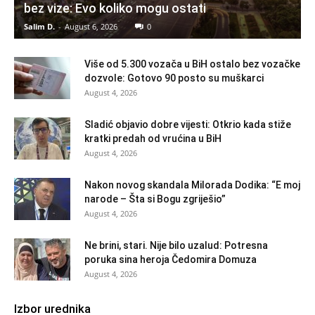
bez vize: Evo koliko mogu ostati
Salim D.
-
August 6, 2026
0
Više od 5.300 vozača u BiH ostalo bez vozačke
dozvole: Gotovo 90 posto su muškarci
August 4, 2026
Sladić objavio dobre vijesti: Otkrio kada stiže
kratki predah od vrućina u BiH
August 4, 2026
Nakon novog skandala Milorada Dodika: “E moj
narode – Šta si Bogu zgriješio”
August 4, 2026
Ne brini, stari. Nije bilo uzalud: Potresna
poruka sina heroja Čedomira Domuza
August 4, 2026
Izbor urednika