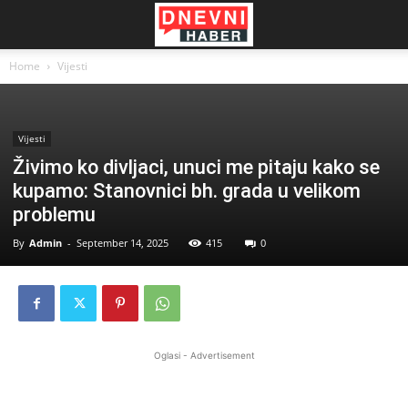
Home
Vijesti
Vijesti
Živimo ko divljaci, unuci me pitaju kako se
kupamo: Stanovnici bh. grada u velikom
problemu
By
Admin
-
September 14, 2025
415
0
Oglasi - Advertisement