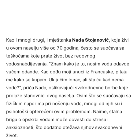
Kao i mnogi drugi, i mještanka
Nada Stojanović
, koja živi
u ovom naselju više od 70 godina, često se suočava sa
teškoćama koje prate život bez redovnog
vodosnabdijevanja. “Znam kako je to, nosim vodu odavde,
vučem odande. Kad dođu moji unuci iz Francuske, pitaju
me kako se kupam. Uključim lonac, ali šta ću kad nema
vode?”, priča Nada, oslikavajući svakodnevne borbe koje
prolaze stanovnici ovog naselja. Osim što se suočavaju sa
fizičkim naporima pri nošenju vode, mnogi od njih su i
psihološki opterećeni ovim problemom. Naime, stalna
briga o opskrbi vodom može dovesti do stresa i
anksioznosti, što dodatno otežava njihov svakodnevni
život.