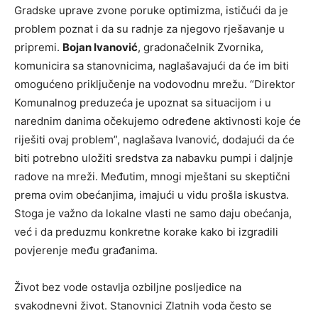
Gradske uprave zvone poruke optimizma, ističući da je
problem poznat i da su radnje za njegovo rješavanje u
pripremi.
Bojan Ivanović
, gradonačelnik Zvornika,
komunicira sa stanovnicima, naglašavajući da će im biti
omogućeno priključenje na vodovodnu mrežu. “Direktor
Komunalnog preduzeća je upoznat sa situacijom i u
narednim danima očekujemo određene aktivnosti koje će
riješiti ovaj problem”, naglašava Ivanović, dodajući da će
biti potrebno uložiti sredstva za nabavku pumpi i daljnje
radove na mreži. Međutim, mnogi mještani su skeptični
prema ovim obećanjima, imajući u vidu prošla iskustva.
Stoga je važno da lokalne vlasti ne samo daju obećanja,
već i da preduzmu konkretne korake kako bi izgradili
povjerenje među građanima.
Život bez vode ostavlja ozbiljne posljedice na
svakodnevni život. Stanovnici Zlatnih voda često se