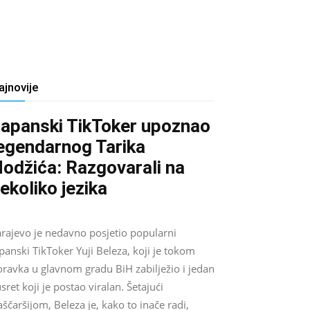
ajnovije
apanski TikToker upoznao
egendarnog Tarika
odžića: Razgovarali na
ekoliko jezika
Salim D.
-
August 9, 2026
0
arajevo je nedavno posjetio popularni
panski TikToker Yuji Beleza, koji je tokom
oravka u glavnom gradu BiH zabilježio i jedan
sret koji je postao viralan. Šetajući
ščaršijom, Beleza je, kako to inače radi,