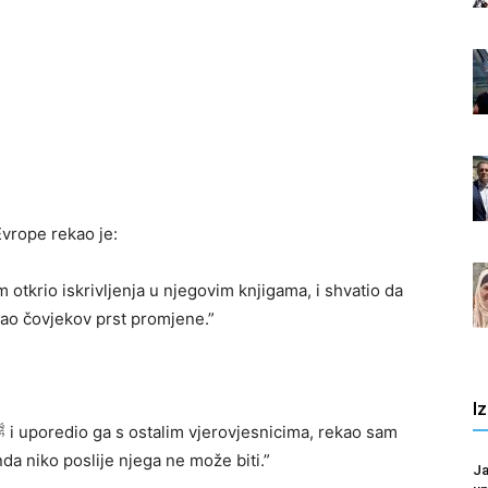
vrope rekao je:
 otkrio iskrivljenja u njegovim knjigama, i shvatio da
akao čovjekov prst promjene.”
I
a niko poslije njega ne može biti.”
Ja