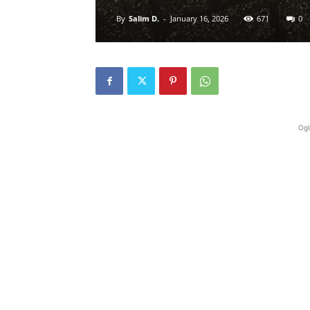
By
Salim D.
-
January 16, 2026
671
0
Ogl