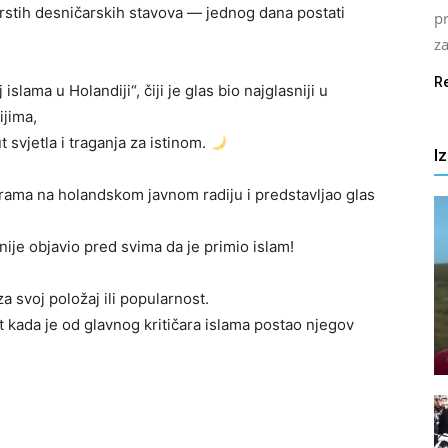
čvrstih desničarskih stavova — jednog dana postati
pr
za
R
islama u Holandiji“, čiji je glas bio najglasniji u
jima,
 svjetla i traganja za istinom.
I
rama na holandskom javnom radiju i predstavljao glas
je objavio pred svima da je primio islam!
za svoj položaj ili popularnost.
t kada je od glavnog kritičara islama postao njegov