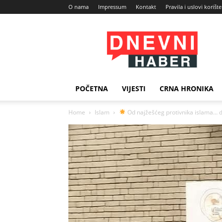
O nama
Impressum
Kontakt
Pravila i uslovi korišt
Dnevni
Haber
POČETNA
VIJESTI
CRNA HRONIKA
Home
Islam
Od najžešćeg protivnika islama… d