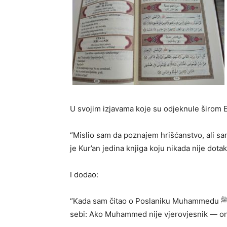
U svojim izjavama koje su odjeknule širom E
“Mislio sam da poznajem hrišćanstvo, ali sam
je Kur’an jedina knjiga koju nikada nije dot
I dodao:
“Kada sam čitao o Poslaniku Muhammedu ﷺ i uporedio ga s ostalim vjerovjesnicima, rekao sam
sebi: Ako Muhammed nije vjerovjesnik — ond