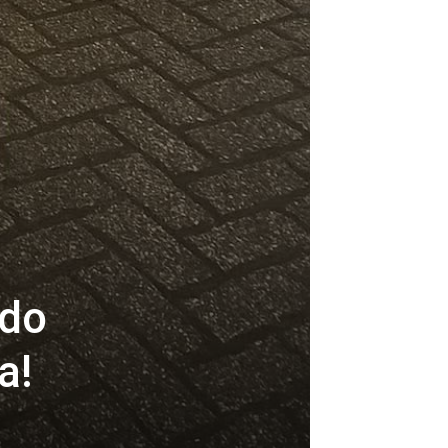
 do
a!