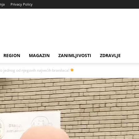
enja
Privacy Policy
REGION
MAGAZIN
ZANIMLJIVOSTI
ZDRAVLJE
o jednog od njegovih najvećih branilaca!