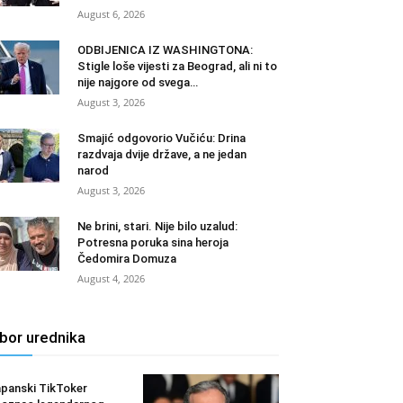
August 6, 2026
ODBIJENICA IZ WASHINGTONA:
Stigle loše vijesti za Beograd, ali ni to
nije najgore od svega…
August 3, 2026
Smajić odgovorio Vučiću: Drina
razdvaja dvije države, a ne jedan
narod
August 3, 2026
Ne brini, stari. Nije bilo uzalud:
Potresna poruka sina heroja
Čedomira Domuza
August 4, 2026
zbor urednika
panski TikToker