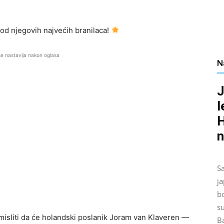
od njegovih najvećih branilaca!
se nastavlja nakon oglasa
N
J
l
H
n
S
ja
b
su
amisliti da će holandski poslanik Joram van Klaveren —
Ba