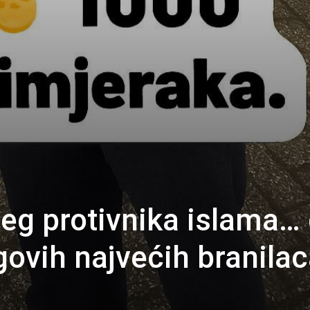
eg protivnika islama…
govih najvećih branilac