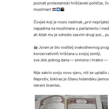
poznati protestantski hrišćanski političar, 
musliman!
Čovjek koji je nosio nadimak „prvi neprijatelj 
napadima na muslimane u parlamentu i medi
ali Allah mu je odredio sasvim drugi put… put
Joram je bio voditelj svakodnevnog prog
konzervativnih hrišćana u svojoj zemlji,
sve dok jednog dana — smireno i hrabro — ni
Nije sakrio svoju novu vjeru, niti se uplašio 
Naprotiv, šokirao je čitavu holandsku javnos
iskreni branilac.