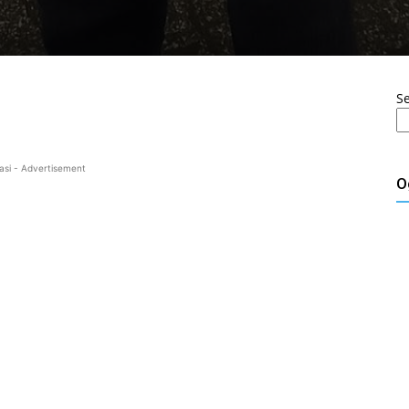
S
asi - Advertisement
O