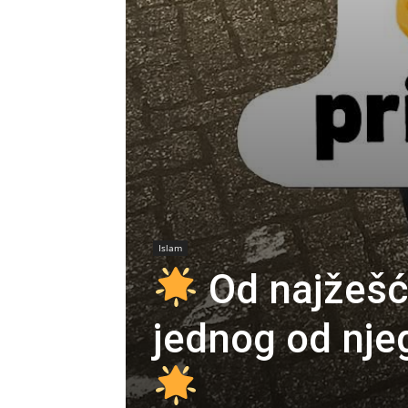
Islam
Od najžešć
jednog od nje