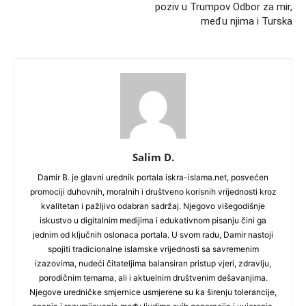
poziv u Trumpov Odbor za mir,
među njima i Turska
Salim D.
Damir B. je glavni urednik portala iskra-islama.net, posvećen
promociji duhovnih, moralnih i društveno korisnih vrijednosti kroz
kvalitetan i pažljivo odabran sadržaj. Njegovo višegodišnje
iskustvo u digitalnim medijima i edukativnom pisanju čini ga
jednim od ključnih oslonaca portala. U svom radu, Damir nastoji
spojiti tradicionalne islamske vrijednosti sa savremenim
izazovima, nudeći čitateljima balansiran pristup vjeri, zdravlju,
porodičnim temama, ali i aktuelnim društvenim dešavanjima.
Njegove uredničke smjernice usmjerene su ka širenju tolerancije,