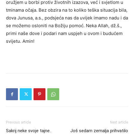
oružjem u borbi protiv životnih izazova, već i svjetlom u
tminama očaja. Bez obzira na to koliko teška situacija bila,
dova Junusa, a.s., podsjeća nas da uvijek imamo nadu i da
se možemo osloniti na Božiju pomoć. Neka Allah, dž.š.,
primi naše dove i podari nam uspjeh u ovom i budućem
svijetu. Amin!
Previous article
Next article
Sakrij neke svoje tajne..
Još sedam zemalja prihvatilo