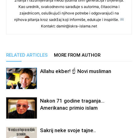
znanja i razumijevanja među ljudima svih generacija i uvjerenja.
Kao urednik, svakodnevno sarađuje s autorima, čitaocima i
zajednicom, osluškujući njihove potrebe i odgovarajući na
njihova pitanja kroz sadržaj koji informiše, edukuje i inspiriše.
Kontakt: damir@iskra-islama.net
RELATED ARTICLES
MORE FROM AUTHOR
Allahu ekber! ☝️ Novi musliman
Nakon 71 godine traganja…
Amerikanac primio islam
Sakrij neke svoje tajne..