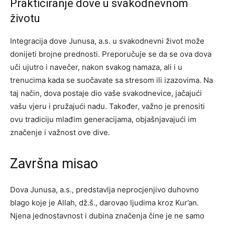
Prakticiranje dove u svakodnevnom
životu
Integracija dove Junusa, a.s. u svakodnevni život može
donijeti brojne prednosti. Preporučuje se da se ova dova
uči ujutro i navečer, nakon svakog namaza, ali i u
trenucima kada se suočavate sa stresom ili izazovima. Na
taj način, dova postaje dio vaše svakodnevice, jačajući
vašu vjeru i pružajući nadu. Također, važno je prenositi
ovu tradiciju mlađim generacijama, objašnjavajući im
značenje i važnost ove dive.
Završna misao
Dova Junusa, a.s., predstavlja neprocjenjivo duhovno
blago koje je Allah, dž.š., darovao ljudima kroz Kur’an.
Njena jednostavnost i dubina značenja čine je ne samo