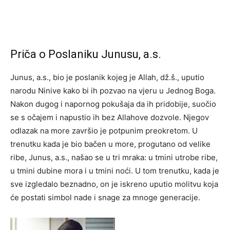
Priča o Poslaniku Junusu, a.s.
Junus, a.s., bio je poslanik kojeg je Allah, dž.š., uputio
narodu Ninive kako bi ih pozvao na vjeru u Jednog Boga.
Nakon dugog i napornog pokušaja da ih pridobije, suočio
se s očajem i napustio ih bez Allahove dozvole. Njegov
odlazak na more završio je potpunim preokretom. U
trenutku kada je bio bačen u more, progutano od velike
ribe, Junus, a.s., našao se u tri mraka: u tmini utrobe ribe,
u tmini dubine mora i u tmini noći. U tom trenutku, kada je
sve izgledalo beznadno, on je iskreno uputio molitvu koja
će postati simbol nade i snage za mnoge generacije.