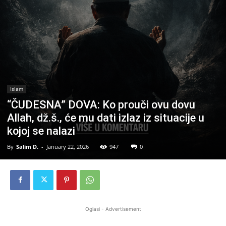
Islam
“ČUDESNA” DOVA: Ko prouči ovu dovu
Allah, dž.š., će mu dati izlaz iz situacije u
kojoj se nalazi
By
Salim D.
-
January 22, 2026
947
0
Oglasi - Advertisement