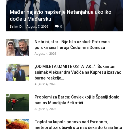
Mađar najavio hapšenje Netanjahua ukoliko
dođe u Mađarsku
Salim D.
-
August 7, 2026
0
Ne brini, stari. Nije bilo uzalud: Potresna
poruka sina heroja Čedomira Domuza
August 4, 2026
„OD MILETA UZMITE OSTATAK…“: Šokantan
snimak Aleksandra Vučića na Kupresu izazvao
burne reakcije…
August 4, 2026
Problemi za Barcu: Čovjek koji je Španiji donio
naslov Mundijala želi otići
August 6, 2026
Toplotna kupola ponovo nad Evropom,
meteorolozi objavili šta nas čeka do kraja ljeta