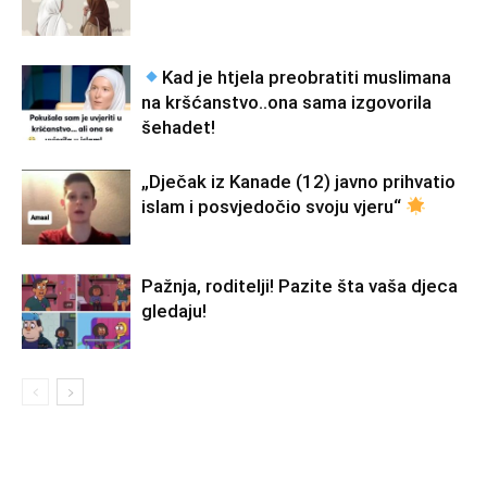
Kad je htjela preobratiti muslimana
na kršćanstvo..ona sama izgovorila
šehadet!
„Dječak iz Kanade (12) javno prihvatio
islam i posvjedočio svoju vjeru“
Pažnja, roditelji! Pazite šta vaša djeca
gledaju!