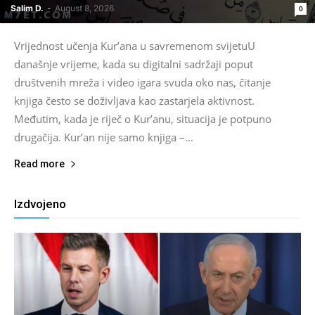
Salim D.
-
August 8, 2026
0
Vrijednost učenja Kur’ana u savremenom svijetuU
današnje vrijeme, kada su digitalni sadržaji poput
društvenih mreža i video igara svuda oko nas, čitanje
knjiga često se doživljava kao zastarjela aktivnost.
Međutim, kada je riječ o Kur’anu, situacija je potpuno
drugačija. Kur’an nije samo knjiga –...
Read more
Izdvojeno