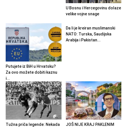
U Bosnu i Hercegovinu dolaze
velike vojne snage
Da li je kreiran muslimanski
NATO: Turska, Saudijska
Arabija i Pakistan...
Putujete iz BiH u Hrvatsku?
Za ovo možete dobiti kaznu
i...
Tužna priča legende: Nekada
JOŠ NIJE KRAJ PAKLENIM