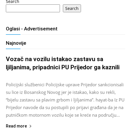
Search
Search
Oglasi - Advertisement
Najnovije
Vozač na vozilu istakao zastavu sa
ljiljanima, pripadnici PU Prijedor ga kaznili
Salim D.
-
August 7, 2026
0
Policijski službenici Policijske uprave Prijedor sankcionisali
su lice iz Bosanskog Novog jer je istakao, kako su rekli,
“bijelu zastavu sa plavim grbom i ljiljanima”. hayat-ba Iz PU
Prijedor navode da su postupili po prijavi građana da je na
putničkom motornom vozilu koje se kreće na području...
Read more