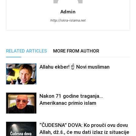
Admin
http://iskra-islama.net
RELATED ARTICLES
MORE FROM AUTHOR
Allahu ekber! ☝️ Novi musliman
Nakon 71 godine traganja…
Amerikanac primio islam
“ČUDESNA” DOVA: Ko prouči ovu dovu
Allah, dž.š., će mu dati izlaz iz situacije