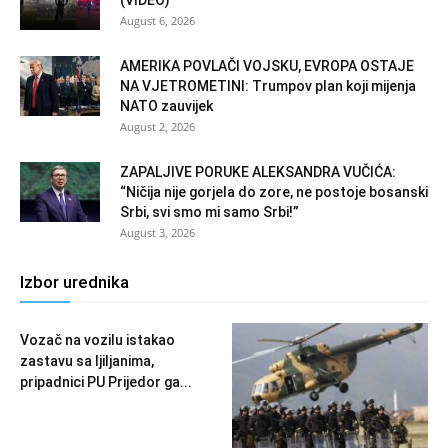
(VIDEO)
August 6, 2026
AMERIKA POVLAČI VOJSKU, EVROPA OSTAJE
NA VJETROMETINI: Trumpov plan koji mijenja
NATO zauvijek
August 2, 2026
ZAPALJIVE PORUKE ALEKSANDRA VUČIĆA:
“Ničija nije gorjela do zore, ne postoje bosanski
Srbi, svi smo mi samo Srbi!”
August 3, 2026
Izbor urednika
Vozač na vozilu istakao
zastavu sa ljiljanima,
pripadnici PU Prijedor ga...