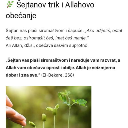
Šejtanov trik i Allahovo
obećanje
Šejtan nas plaši siromaštvom i šapuće:
„Ako udijeliš, ostat
ćeš bez, osiromašit ćeš, imat ćeš manje.“
Ali Allah, dž.š., obećava sasvim suprotno:
„Šejtan vas plaši siromaštvom i naređuje vam razvrat, a
Allah vam obećava oprost i obilje. Allah je neizmjerno
dobar i zna sve.“
(El-Bekare, 268)