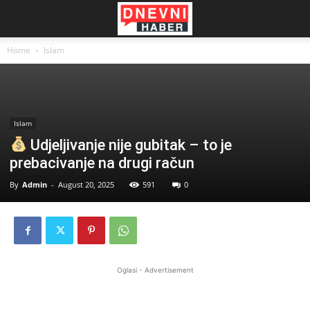
Home
Islam
Islam
Udjeljivanje nije gubitak – to je
prebacivanje na drugi račun
By
Admin
-
August 20, 2025
591
0
Oglasi - Advertisement