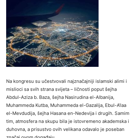
Na kongresu su učestvovali najznačajniji islamski alimi i
mislioci sa svih strana svijeta – ličnosti poput šejha
Abdul-Aziza b. Baza, šejha Nasirudina el-Albanija,
Muhammeda Kutba, Muhammeda el-Gazalija, Ebul-A’laa
el-Mevdudija, šejha Hasana en-Nedevija i drugih. Samim
tim, atmosfera na skupu bila je istovremeno akademska i
duhovna, a prisustvo ovih velikana odavalo je poseban
značaj ovom događaju.