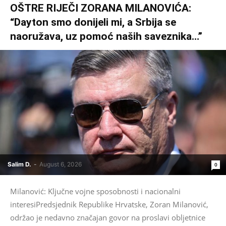
OŠTRE RIJEČI ZORANA MILANOVIĆA:
“Dayton smo donijeli mi, a Srbija se
naoružava, uz pomoć naših saveznika…”
Salim D.
-
August 6, 2026
0
Milanović: Ključne vojne sposobnosti i nacionalni
interesiPredsjednik Republike Hrvatske, Zoran Milanović,
održao je nedavno značajan govor na proslavi obljetnice