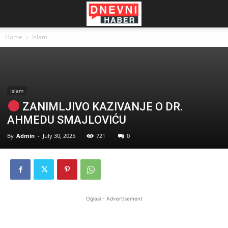
Home
Islam
Islam
ZANIMLJIVO KAZIVANJE O DR.
AHMEDU SMAJLOVIĆU
By
Admin
-
July 30, 2025
721
0
Oglasi - Advertisement