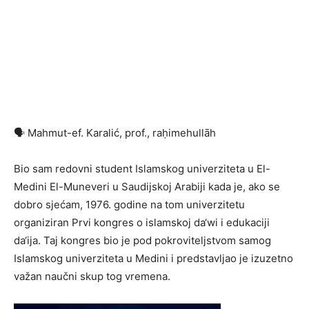
🗣 Mahmut-ef. Karalić, prof., raḥimehullāh
Bio sam redovni student Islamskog univerziteta u El-
Medini El-Muneveri u Saudijskoj Arabiji kada je, ako se
dobro sjećam, 1976. godine na tom univerzitetu
organiziran Prvi kongres o islamskoj da‘wi i edukaciji
da‘ija. Taj kongres bio je pod pokroviteljstvom samog
Islamskog univerziteta u Medini i predstavljao je izuzetno
važan naučni skup tog vremena.