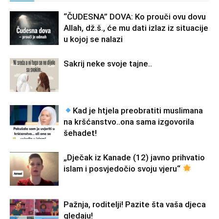
“ČUDESNA” DOVA: Ko prouči ovu dovu
Allah, dž.š., će mu dati izlaz iz situacije
u kojoj se nalazi
Sakrij neke svoje tajne..
Kad je htjela preobratiti muslimana
na kršćanstvo..ona sama izgovorila
šehadet!
„Dječak iz Kanade (12) javno prihvatio
islam i posvjedočio svoju vjeru“
Pažnja, roditelji! Pazite šta vaša djeca
gledaju!