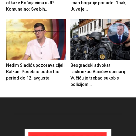
otkaze Bošnjacima u JP
imao bogatije ponude: “Ipak,
Komunalno: Sve bih...
Juve je...
Nedim Sladić upozorava cijeli
Beogradski advokat
Balkan: Posebno podcrtao
raskrinkao Vučićev scenarij:
period do 12. avgusta
Vučiću je trebao sukob s
policijom...