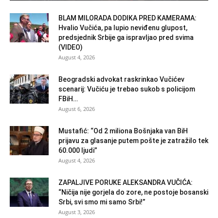
BLAM MILORADA DODIKA PRED KAMERAMA:
Hvalio Vučića, pa lupio neviđenu glupost,
predsjednik Srbije ga ispravljao pred svima
(VIDEO)
August 4, 2026
Beogradski advokat raskrinkao Vučićev
scenarij: Vučiću je trebao sukob s policijom
FBiH…
August 6, 2026
Mustafić: “Od 2 miliona Bošnjaka van BiH
prijavu za glasanje putem pošte je zatražilo tek
60.000 ljudi”
August 4, 2026
ZAPALJIVE PORUKE ALEKSANDRA VUČIĆA:
“Ničija nije gorjela do zore, ne postoje bosanski
Srbi, svi smo mi samo Srbi!”
August 3, 2026