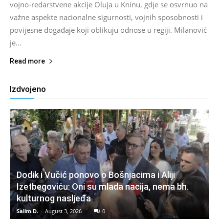
vojno-redarstvene akcije Oluja u Kninu, gdje se osvrnuo na
važne aspekte nacionalne sigurnosti, vojnih sposobnosti i
povijesne događaje koji oblikuju odnose u regiji. Milanović
je...
Read more
Izdvojeno
Dodik i Vučić ponovo o Bošnjacima i Aliji
Izetbegoviću: Oni su mlada nacija, nema bh.
kulturnog nasljeđa
Salim D.
-
August 3, 2026
0