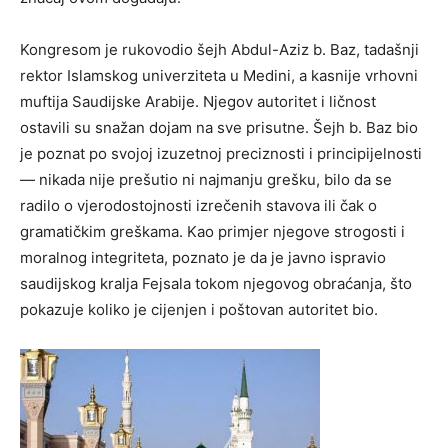
Kongresom je rukovodio šejh Abdul-Aziz b. Baz, tadašnji
rektor Islamskog univerziteta u Medini, a kasnije vrhovni
muftija Saudijske Arabije. Njegov autoritet i ličnost
ostavili su snažan dojam na sve prisutne. Šejh b. Baz bio
je poznat po svojoj izuzetnoj preciznosti i principijelnosti
— nikada nije prešutio ni najmanju grešku, bilo da se
radilo o vjerodostojnosti izrečenih stavova ili čak o
gramatičkim greškama. Kao primjer njegove strogosti i
moralnog integriteta, poznato je da je javno ispravio
saudijskog kralja Fejsala tokom njegovog obraćanja, što
pokazuje koliko je cijenjen i poštovan autoritet bio.