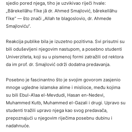
sjedio pored njega, tiho je uzvikivao riječi hvale:
„Bārekellāhu fīke jā dr. Ahmed Smajlović, bārekellāhu
fīke“ — što znači „Allah te blagoslovio, dr. Ahmede
Smajloviću“.
Reakcija publike bila je izuzetno pozitivna. Svi prisutni su
bili oduševljeni njegovim nastupom, a posebno studenti
Univerziteta, koji su u pismenoj formi zatražili od rektora
da im prof. dr. Smajlović održi dodatna predavanja.
Posebno je fascinantno što je svojim govorom zasjenio
mnoge ugledne islamske alime i mislioce, među kojima
su bili Ebul-A’laa el-Mevdudi, Hasan en-Nedevi,
Muhammed Kutb, Muhammed el-Gazali i drugi. Upravo su
studenti tražili upravo njega kao svog predavača,
prepoznajući u njegovim riječima posebnu dubinu i
nadahnuće.