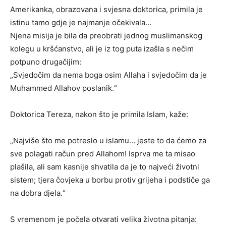
Amerikanka, obrazovana i svjesna doktorica, primila je
istinu tamo gdje je najmanje očekivala…
Njena misija je bila da preobrati jednog muslimanskog
kolegu u kršćanstvo, ali je iz tog puta izašla s nečim
potpuno drugačijim:
„Svjedočim da nema boga osim Allaha i svjedočim da je
Muhammed Allahov poslanik.“
Doktorica Tereza, nakon što je primila Islam, kaže:
„Najviše što me potreslo u islamu… jeste to da ćemo za
sve polagati račun pred Allahom! Isprva me ta misao
plašila, ali sam kasnije shvatila da je to najveći životni
sistem; tjera čovjeka u borbu protiv grijeha i podstiče ga
na dobra djela.“
S vremenom je počela otvarati velika životna pitanja: