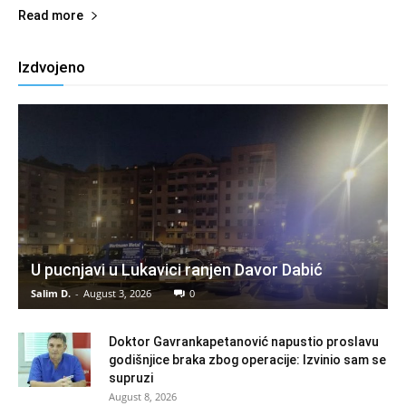
Read more
Izdvojeno
U pucnjavi u Lukavici ranjen Davor Dabić
Salim D.
-
August 3, 2026
0
Doktor Gavrankapetanović napustio proslavu
godišnjice braka zbog operacije: Izvinio sam se
supruzi
August 8, 2026