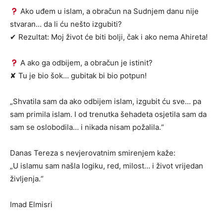
Ako uđem u islam, a obračun na Sudnjem danu nije
stvaran… da li ću nešto izgubiti?
✔ Rezultat: Moj život će biti bolji, čak i ako nema Ahireta!
A ako ga odbijem, a obračun je istinit?
✘ Tu je bio šok… gubitak bi bio potpun!
„Shvatila sam da ako odbijem islam, izgubit ću sve… pa
sam primila islam. I od trenutka šehadeta osjetila sam da
sam se oslobodila… i nikada nisam požalila.“
Danas Tereza s nevjerovatnim smirenjem kaže:
„U islamu sam našla logiku, red, milost… i život vrijedan
življenja.“
Imad Elmisri