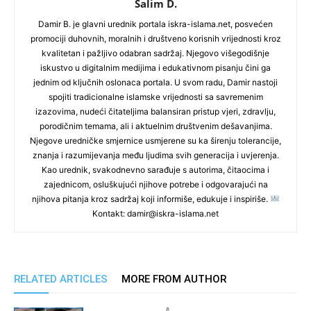
Salim D.
Damir B. je glavni urednik portala iskra-islama.net, posvećen
promociji duhovnih, moralnih i društveno korisnih vrijednosti kroz
kvalitetan i pažljivo odabran sadržaj. Njegovo višegodišnje
iskustvo u digitalnim medijima i edukativnom pisanju čini ga
jednim od ključnih oslonaca portala. U svom radu, Damir nastoji
spojiti tradicionalne islamske vrijednosti sa savremenim
izazovima, nudeći čitateljima balansiran pristup vjeri, zdravlju,
porodičnim temama, ali i aktuelnim društvenim dešavanjima.
Njegove uredničke smjernice usmjerene su ka širenju tolerancije,
znanja i razumijevanja među ljudima svih generacija i uvjerenja.
Kao urednik, svakodnevno sarađuje s autorima, čitaocima i
zajednicom, osluškujući njihove potrebe i odgovarajući na
njihova pitanja kroz sadržaj koji informiše, edukuje i inspiriše.
Kontakt: damir@iskra-islama.net
RELATED ARTICLES
MORE FROM AUTHOR