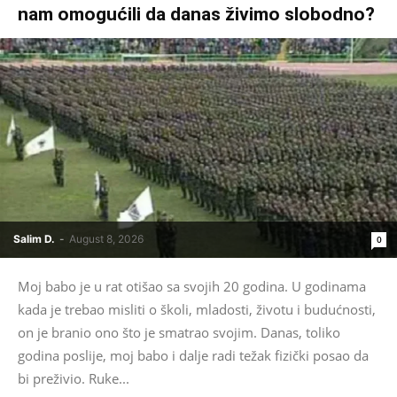
nam omogućili da danas živimo slobodno?
Salim D.
-
August 8, 2026
0
Moj babo je u rat otišao sa svojih 20 godina. U godinama
kada je trebao misliti o školi, mladosti, životu i budućnosti,
on je branio ono što je smatrao svojim. Danas, toliko
godina poslije, moj babo i dalje radi težak fizički posao da
bi preživio. Ruke...