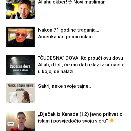
Allahu ekber! ☝️ Novi musliman
Nakon 71 godine traganja…
Amerikanac primio islam
“ČUDESNA” DOVA: Ko prouči ovu dovu
Allah, dž.š., će mu dati izlaz iz situacije
u kojoj se nalazi
Sakrij neke svoje tajne..
„Dječak iz Kanade (12) javno prihvatio
islam i posvjedočio svoju vjeru“