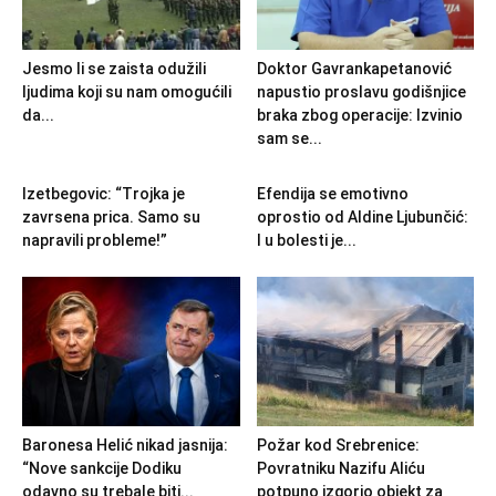
Jesmo li se zaista odužili
Doktor Gavrankapetanović
ljudima koji su nam omogućili
napustio proslavu godišnjice
da...
braka zbog operacije: Izvinio
sam se...
Izetbegovic: “Trojka je
Efendija se emotivno
zavrsena prica. Samo su
oprostio od Aldine Ljubunčić:
napravili probleme!”
I u bolesti je...
Baronesa Helić nikad jasnija:
Požar kod Srebrenice:
“Nove sankcije Dodiku
Povratniku Nazifu Aliću
odavno su trebale biti...
potpuno izgorio objekt za