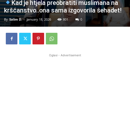
Kad je htjela preobratiti muslimana na
kršćanstvo..ona sama izgovorila šehadet!
By
Salim D.
-
January 18, 2026
801
0
Oglasi - Advertisement