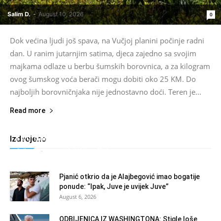
Salim D.
-
August 10, 2026
0
Dok većina ljudi još spava, na Vučjoj planini počinje radni
dan. U ranim jutarnjim satima, djeca zajedno sa svojim
majkama odlaze u berbu šumskih borovnica, a za kilogram
ovog šumskog voća berači mogu dobiti oko 25 KM. Do
najboljih borovničnjaka nije jednostavno doći. Teren je...
Read more
Snovi se ostvaruju: Trabzonspor doveo Salaha
i odmah poslao jasnu poruku cijeloj Turskoj
Izdvojeno
Salim D.
-
August 10, 2026
0
Pjanić otkrio da je Alajbegović imao bogatije
ponude: “Ipak, Juve je uvijek Juve”
August 6, 2026
ODBIJENICA IZ WASHINGTONA: Stigle loše