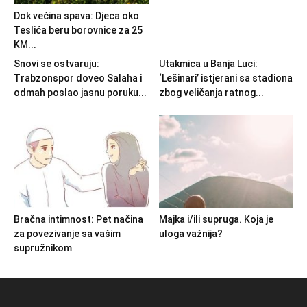
Dok većina spava: Djeca oko
Teslića beru borovnice za 25
KM...
Snovi se ostvaruju:
Utakmica u Banja Luci:
Trabzonspor doveo Salaha i
‘Lešinari’ istjerani sa stadiona
odmah poslao jasnu poruku...
zbog veličanja ratnog...
Bračna intimnost: Pet načina
Majka i/ili supruga. Koja je
za povezivanje sa vašim
uloga važnija?
supružnikom