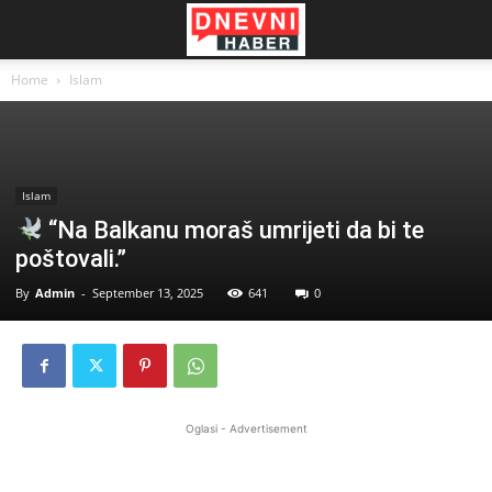
Home
Islam
Islam
“Na Balkanu moraš umrijeti da bi te
poštovali.”
By
Admin
-
September 13, 2025
641
0
Oglasi - Advertisement