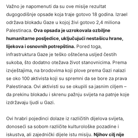
Važno je napomenuti da su ove misije rezultat
dugogodišnje opsade koja traje gotovo 18 godina. Izrael
održava blokadu Gaze u kojoj živi gotovo 2,4 miliona
Palestinaca.
Ova opsada je uzrokovala ozbiljne
humanitarne posljedice, uključujući nestašicu hrane,
lijekova i osnovnih potrepština.
Pored toga,
infrastruktura Gaze je teško oštećena usljed čestih
sukoba, što dodatno otežava život stanovnicima. Prema
izvještajima, na brodovima koji plove prema Gazi nalazi
se oko 100 aktivista koji su spremni da se bore za prava
Palestinaca. Ovi aktivisti su se okupili sa jasnim ciljem –
da prekinu blokadu i skrenu pažnju svijeta na patnje koje
izdržavaju ljudi u Gazi.
Ovi hrabri pojedinci dolaze iz različitih dijelova svijeta,
donoseći sa sobom različite kulturološke pozadine i
iskustva, ali zajednički dijele istu misiju.
Njihov cilj nije