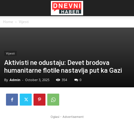
Home
Vijesti
Vijesti
Aktivisti ne odustaju: Devet brodova
humanitarne flotile nastavlja put ka Gazi
By
Admin
-
October 3, 2025
354
0
Oglasi - Advertisement