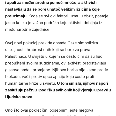
i apeli za međunarodnu pomoć množe, a aktivisti
nastavljaju da se bore unatoč velikim rizicima koje
preuzimaju.
Kada se svi ovi faktori uzmu u obzir, postaje
jasno koliko je važna podrška koju aktivisti dobijaju iz
međunarodne zajednice.
Ovaj novi pokušaj prekida opsade Gaze simbolizira
ustrajnost i hrabrost onih koji se bore za prava
Palestinaca. U svijetu u kojem se često čini da su ljudi
prepušteni svojim sudbinama, ovi aktivisti predstavljaju
glasove nade i promjene. Njihova borba nije samo protiv
blokade, već i protiv opće apatije koja često prati
humanitarne krize u svijetu.
U tom smislu, njihovi napori
zaslužuju pažnju i podršku svih onih koji vjeruju u pravdu
i ljudska prava.
Ono što ovaj pokret čini posebnim jeste njegova