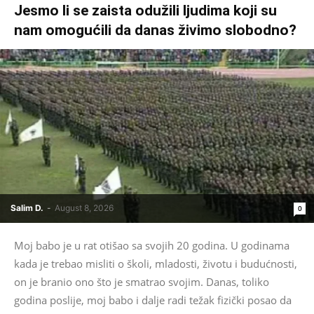
Jesmo li se zaista odužili ljudima koji su
nam omogućili da danas živimo slobodno?
Salim D.
-
August 8, 2026
0
Moj babo je u rat otišao sa svojih 20 godina. U godinama
kada je trebao misliti o školi, mladosti, životu i budućnosti,
on je branio ono što je smatrao svojim. Danas, toliko
godina poslije, moj babo i dalje radi težak fizički posao da