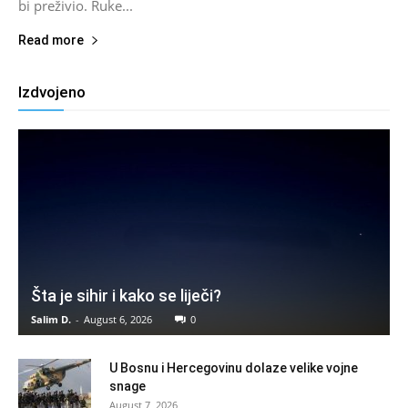
bi preživio. Ruke...
Read more
Izdvojeno
Šta je sihir i kako se liječi?
Salim D.
-
August 6, 2026
0
U Bosnu i Hercegovinu dolaze velike vojne
snage
August 7, 2026