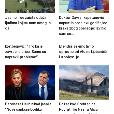
Jesmo li se zaista odužili
Doktor Gavrankapetanović
ljudima koji su nam omogućili
napustio proslavu godišnjice
da...
braka zbog operacije: Izvinio
sam se...
Izetbegovic: “Trojka je
Efendija se emotivno
zavrsena prica. Samo su
oprostio od Aldine Ljubunčić:
napravili probleme!”
I u bolesti je...
Baronesa Helić nikad jasnija:
Požar kod Srebrenice:
“Nove sankcije Dodiku
Povratniku Nazifu Aliću