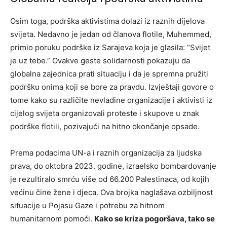
Osim toga, podrška aktivistima dolazi iz raznih dijelova
svijeta. Nedavno je jedan od članova flotile, Muhemmed,
primio poruku podrške iz Sarajeva koja je glasila: “Svijet
je uz tebe.” Ovakve geste solidarnosti pokazuju da
globalna zajednica prati situaciju i da je spremna pružiti
podršku onima koji se bore za pravdu. Izvještaji govore o
tome kako su različite nevladine organizacije i aktivisti iz
cijelog svijeta organizovali proteste i skupove u znak
podrške flotili, pozivajući na hitno okončanje opsade.
Prema podacima UN-a i raznih organizacija za ljudska
prava, do oktobra 2023. godine, izraelsko bombardovanje
je rezultiralo smrću više od 66.200 Palestinaca, od kojih
većinu čine žene i djeca. Ova brojka naglašava ozbiljnost
situacije u Pojasu Gaze i potrebu za hitnom
humanitarnom pomoći.
Kako se kriza pogoršava, tako se