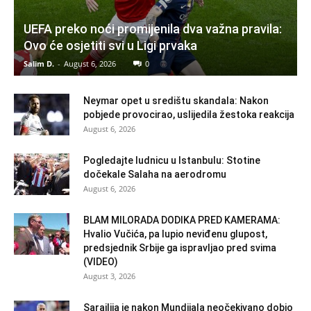
UEFA preko noći promijenila dva važna pravila:
Ovo će osjetiti svi u Ligi prvaka
Salim D.
-
August 6, 2026
0
Neymar opet u središtu skandala: Nakon
pobjede provocirao, uslijedila žestoka reakcija
August 6, 2026
Pogledajte ludnicu u Istanbulu: Stotine
dočekale Salaha na aerodromu
August 6, 2026
BLAM MILORADA DODIKA PRED KAMERAMA:
Hvalio Vučića, pa lupio neviđenu glupost,
predsjednik Srbije ga ispravljao pred svima
(VIDEO)
August 3, 2026
Sarajlija je nakon Mundijala neočekivano dobio