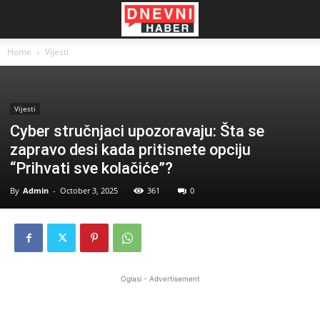
Home
Vijesti
Vijesti
Cyber stručnjaci upozoravaju: Šta se
zapravo desi kada pritisnete opciju
“Prihvati sve kolačiće”?
By
Admin
-
October 3, 2025
361
0
Oglasi - Advertisement