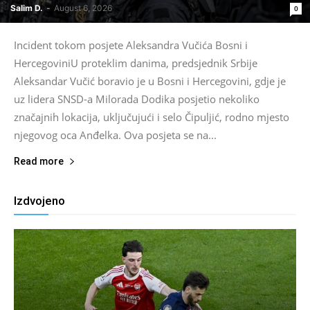
Salim D.
-
August 6, 2026
0
Incident tokom posjete Aleksandra Vučića Bosni i
HercegoviniU proteklim danima, predsjednik Srbije
Aleksandar Vučić boravio je u Bosni i Hercegovini, gdje je
uz lidera SNSD-a Milorada Dodika posjetio nekoliko
značajnih lokacija, uključujući i selo Čipuljić, rodno mjesto
njegovog oca Anđelka. Ova posjeta se na...
Read more
Izdvojeno