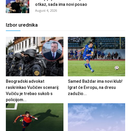
otkaz, sada ima novi posao
August 4, 2026
Izbor urednika
Beogradski advokat
Samed Baždar ima novi klub!
raskrinkao Vučićev scenarij:
Igrat će Evropu, na dresu
Vučiću je trebao sukob s
zadužio...
policijom...