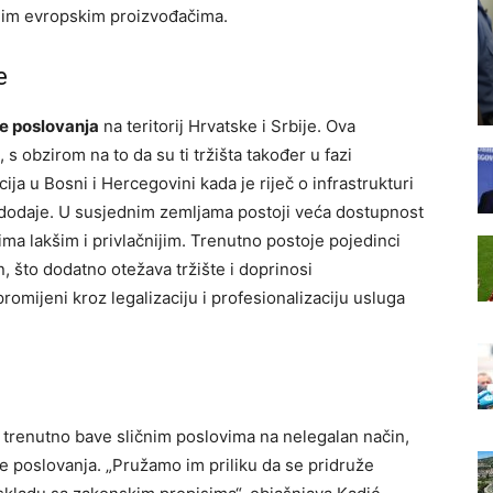
nim evropskim proizvođačima.
e
je poslovanja
na teritorij Hrvatske i Srbije. Ova
 s obzirom na to da su ti tržišta također u fazi
ija u Bosni i Hercegovini kada je riječ o infrastrukturi
, dodaje. U susjednim zemljama postoji veća dostupnost
ima lakšim i privlačnijim. Trenutno postoje pojedinci
n, što dodatno otežava tržište i doprinosi
promijeni kroz legalizaciju i profesionalizaciju usluga
e trenutno bave sličnim poslovima na nelegalan način,
e poslovanja. „Pružamo im priliku da se pridruže