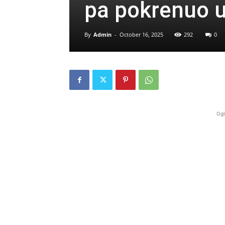
pa pokrenuo u
By
Admin
-
October 16, 2025
292
0
Ogl