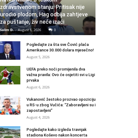
zdravstvenom stanju: Pritisak nije
urodio plodom, Hag odbija zahtjeve
za puštanje, živ neće izaći
Salim D.
-
August 6, 2026
0
Pogledajte za šta sve Čović plaća
Amerikance 30.000 dolara mjesečno!
August 5, 2026
UEFA preko noći promijenila dva
važna pravila: Ovo će osjetiti svi u Ligi
prvaka
August 6, 2026
Vukanović žestoko prozvao opoziciju
u RS-u zbog Vučića: “Zaboravljeni su i
zapostavljeni”
August 4, 2026
Pogledajte kako izgleda travnjak
stadiona Koševo nakon koncerta