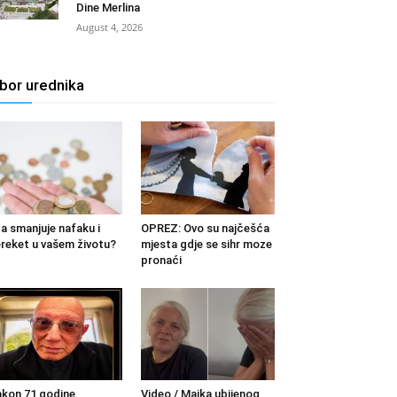
Dine Merlina
August 4, 2026
zbor urednika
a smanjuje nafaku i
OPREZ: Ovo su najčešća
reket u vašem životu?
mjesta gdje se sihr moze
pronaći
kon 71 godine
Video / Majka ubijenog