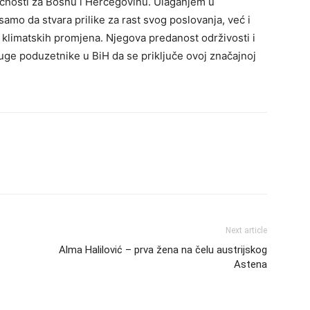
ćnosti za Bosnu i Hercegovinu. Ulaganjem u
samo da stvara prilike za rast svog poslovanja, već i
 klimatskih promjena. Njegova predanost održivosti i
uge poduzetnike u BiH da se priključe ovoj značajnoj
Next article
Alma Halilović – prva žena na čelu austrijskog
Astena