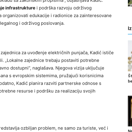
skladu sa zakonskim propisima“, objašnjava Kadić.
e infrastrukture
i podrška razvoju održivog
a organizovati edukacije i radionice za zainteresovane
 legalnog i održivog poslovanja.
I
 zajednica za uvođenje električnih punjača, Kadić ističe
li. „Lokalne zajednice trebaju postaviti potrebne
 javno dostupni“, naglašava. Njegova vizija uključuje
isana s evropskim sistemima, pružajući korisnicima
Št
be
datno, Kadić planira razviti partnerske odnose s
rebne resurse i podršku za realizaciju svojih
edstavlja ozbiljan problem, ne samo za turiste, već i
Na