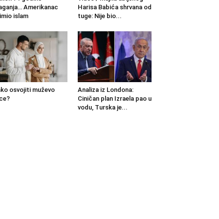
aganja… Amerikanac
Harisa Babića shrvana od
imio islam
tuge: Nije bio...
ko osvojiti muževo
Analiza iz Londona:
ce?
Ciničan plan Izraela pao u
vodu, Turska je...