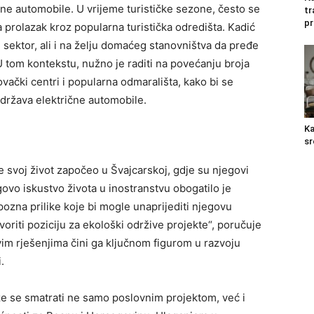
ične automobile. U vrijeme turističke sezone, često se
tr
pr
a prolazak kroz popularna turistička odredišta. Kadić
ki sektor, ali i na želju domaćeg stanovništva da pređe
U tom kontekstu, nužno je raditi na povećanju broja
vački centri i popularna odmarališta, kako bi se
održava električne automobile.
Ka
sr
 je svoj život započeo u Švajcarskoj, gdje su njegovi
govo iskustvo života u inostranstvu obogatilo je
zna prilike koje bi mogle unaprijediti njegovu
voriti poziciju za ekološki održive projekte“, poručuje
vim rješenjima čini ga ključnom figurom u razvoju
.
že se smatrati ne samo poslovnim projektom, već i