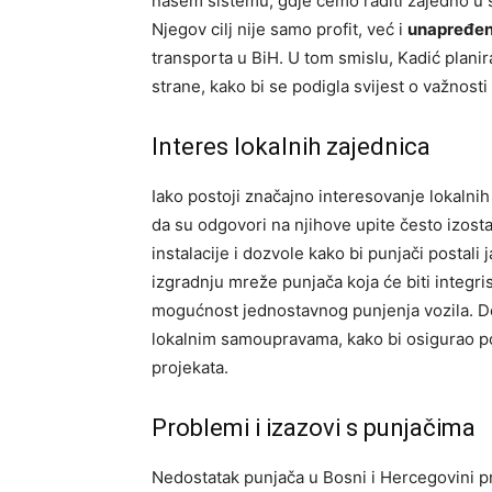
našem sistemu, gdje ćemo raditi zajedno u 
Njegov cilj nije samo profit, već i
unapređenj
transporta u BiH. U tom smislu, Kadić planir
strane, kako bi se podigla svijest o važnosti
Interes lokalnih zajednica
Iako postoji značajno interesovanje lokalnih
da su odgovori na njihove upite često izosta
instalacije i dozvole kako bi punjači postali
izgradnju mreže punjača koja će biti integr
mogućnost jednostavnog punjenja vozila. Do
lokalnim samoupravama, kako bi osigurao pot
projekata.
Problemi i izazovi s punjačima
Nedostatak punjača u Bosni i Hercegovini pr