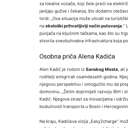
za lokalne vozače, koji žele preći na elektr
javljaju gužve i čekanja, što dodatno otežav
tvrdi: „Ova situacija može uticati na turistič
na
ekološki prihvatljiviji način putovanja
.“ 
punjača na ključnim tačkama, kao što su trgo
stvorila sveobuhvatna infrastruktura koja p
Osobna priča Alena Kadića
Alen Kadić je rodom iz
Sanskog Mosta
, ali
roditelji emigrirali osamdesetih godina. Nje
njegovu perspektivu i omogućilo mu da prepo
domovinu. „Želim doprinijeti razvoju BiH i st
Kadić. Njegova strast za inovacijama i održi
budućnosti transporta u Bosni i Hercegovini
Na kraju, Kadićeva vizija „Easy2charge“ mo