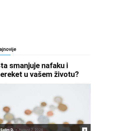
ajnovije
ta smanjuje nafaku i
ereket u vašem životu?
Salim D.
-
August 7, 2026
0