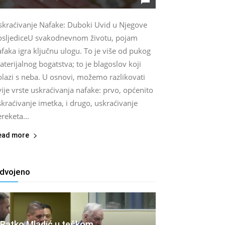
skraćivanje Nafake: Duboki Uvid u Njegove
osljediceU svakodnevnom životu, pojam
faka igra ključnu ulogu. To je više od pukog
terijalnog bogatstva; to je blagoslov koji
olazi s neba. U osnovi, možemo razlikovati
ije vrste uskraćivanja nafake: prvo, općenito
kraćivanje imetka, i drugo, uskraćivanje
reketa...
ead more
zdvojeno
Ratko Mladić u teškom