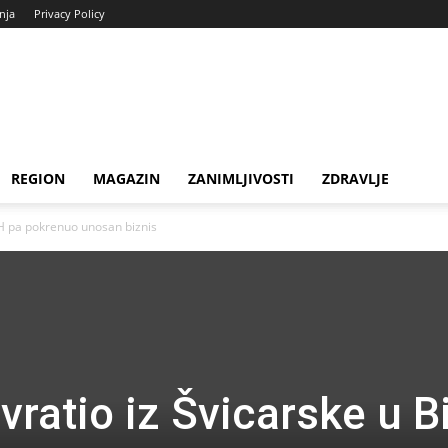
enja
Privacy Policy
REGION
MAGAZIN
ZANIMLJIVOSTI
ZDRAVLJE
BiH pa pokrenuo unosan biznis
vratio iz Švicarske u B