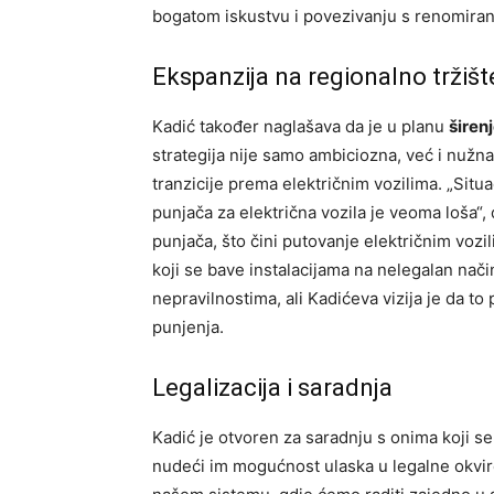
bogatom iskustvu i povezivanju s renomira
Ekspanzija na regionalno tržišt
Kadić također naglašava da je u planu
širen
strategija nije samo ambiciozna, već i nužna,
tranzicije prema električnim vozilima. „Situac
punjača za električna vozila je veoma loša“
punjača, što čini putovanje električnim vozil
koji se bave instalacijama na nelegalan nači
nepravilnostima, ali Kadićeva vizija je da to 
punjenja.
Legalizacija i saradnja
Kadić je otvoren za saradnju s onima koji s
nudeći im mogućnost ulaska u legalne okvir