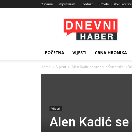
O nama
Impressum
Kontakt
Pravila i uslovi korišt
Dnevni
Haber
POČETNA
VIJESTI
CRNA HRONIKA
Home
Vijesti
Alen Kadić se vratio iz Švicarske u 
Vijesti
Alen Kadić se 