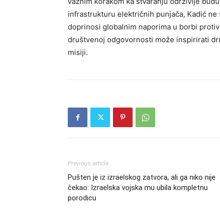
važnim korakom ka stvaranju održivije budu
infrastrukturu električnih punjača, Kadić ne 
doprinosi globalnim naporima u borbi protiv
društvenoj odgovornosti može inspirirati dr
misiji.
Previous article
Pušten je iz izraelskog zatvora, ali ga niko nije
čekao: Izraelska vojska mu ubila kompletnu
porodicu