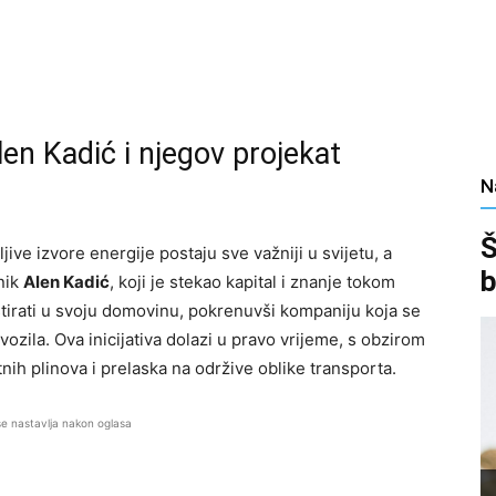
len Kadić i njegov projekat
N
Š
jive izvore energije postaju sve važniji u svijetu, a
b
nik
Alen Kadić
, koji je stekao kapital i znanje tokom
stirati u svoju domovinu, pokrenuvši kompaniju koja se
vozila. Ova inicijativa dolazi u pravo vrijeme, s obzirom
ih plinova i prelaska na održive oblike transporta.
se nastavlja nakon oglasa