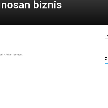
nosan biznis
S
asi - Advertisement
O