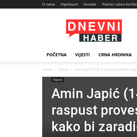
O nama
Impressum
Kontakt
Pravila i uslovi korišt
Dnevni
Haber
POČETNA
VIJESTI
CRNA HRONIKA
Home
Vijesti
Amin Japić (14) iz Cazina odlučio rasp
Vijesti
Amin Japić (1
raspust proves
kako bi zarad