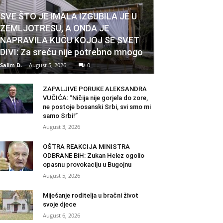
SVE ŠTO JE IMALA IZGUBILA JE U
ZEMLJOTRESU, A ONDA JE
NAPRAVILA KUĆU KOJOJ SE SVET
DIVI: Za sreću nije potrebno mnogo
Salim D.
-
August 5, 2026
0
ZAPALJIVE PORUKE ALEKSANDRA
VUČIĆA: “Ničija nije gorjela do zore,
ne postoje bosanski Srbi, svi smo mi
samo Srbi!”
August 3, 2026
OŠTRA REAKCIJA MINISTRA
ODBRANE BiH: Zukan Helez ogolio
opasnu provokaciju u Bugojnu
August 5, 2026
Miješanje roditelja u bračni život
svoje djece
August 6, 2026