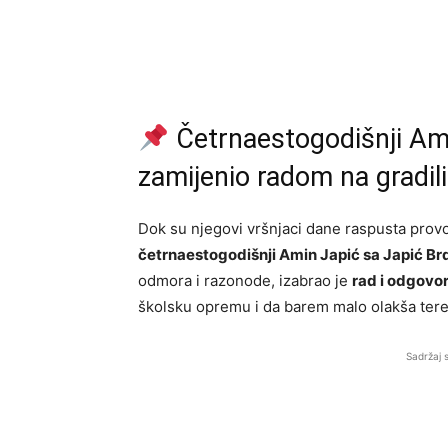
Četrnaestogodišnji Amin
zamijenio radom na gradil
Dok su njegovi vršnjaci dane raspusta provodi
četrnaestogodišnji Amin Japić sa Japić Br
odmora i razonode, izabrao je
rad i odgovo
školsku opremu i da barem malo olakša teret
Sadržaj 