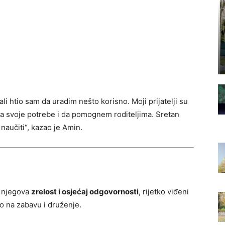
li htio sam da uradim nešto korisno. Moji prijatelji su
 za svoje potrebe i da pomognem roditeljima. Sretan
naučiti“, kazao je Amin.
e njegova
zrelost i osjećaj odgovornosti
, rijetko viđeni
 na zabavu i druženje.