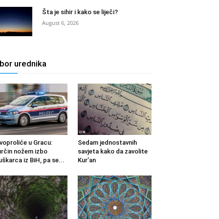
Šta je sihir i kako se liječi?
August 6, 2026
zbor urednika
voproliće u Gracu:
Sedam jednostavnih
rčin nožem izbo
savjeta kako da zavolite
škarca iz BiH, pa se...
Kur’an