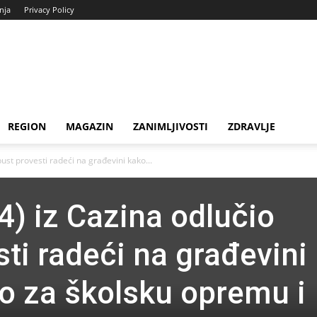
enja
Privacy Policy
REGION
MAGAZIN
ZANIMLJIVOSTI
ZDRAVLJE
ust provesti radeći na građevini kako...
4) iz Cazina odlučio
ti radeći na građevini
io za školsku opremu i