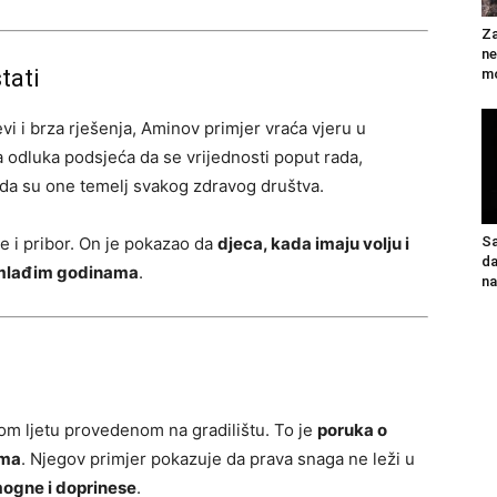
Za
ne
tati
mo
i i brza rješenja, Aminov primjer vraća vjeru u
a odluka podsjeća da se vrijednosti poput rada,
i da su one temelj svakog zdravog društva.
e i pribor. On je pokazao da
djeca, kada imaju volju i
Sa
da
najmlađim godinama
.
n
om ljetu provedenom na gradilištu. To je
poruka o
ima
. Njegov primjer pokazuje da prava snaga ne leži u
mogne i doprinese
.