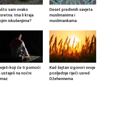
što sam ovako
Deset predivnih savjeta
sretna: Ima li kraja
muslimanima i
jim iskušenjima?
muslimankama
vjeti koji će ti pomoći
Kad šejtan izgovori svoje
 ustaješ na noćni
posljednje riječi usred
amaz
Džehennema