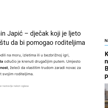
 Japić – dječak koji je ljeto
N
ištu da bi pomogao roditeljima
K
li na moru, izletima ili u bezbrižnoj igri,
n
da
odlučio je krenuti drugačijim putem. Umjesto
B
rnost
, želeći da vlastitim trudom zaradi novac za
 svojim roditeljima.
p
se nastavlja nakon oglasa