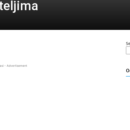
teljima
S
asi - Advertisement
O