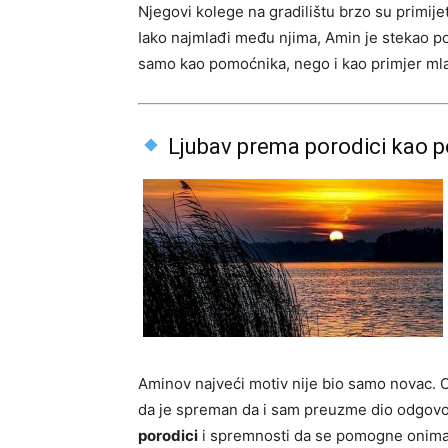
Njegovi kolege na gradilištu brzo su primijet
Iako najmlađi među njima, Amin je stekao po
samo kao pomoćnika, nego i kao primjer mlado
Ljubav prema porodici kao 
Aminov najveći motiv nije bio samo novac. On
da je spreman da i sam preuzme dio odgovo
porodici
i spremnosti da se pomogne onima k