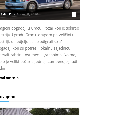
Salim D.
-
August 8, 2026
0
agični događaji u Gracu: Požar koji je šokirao
ustrijuU gradu Gracu, drugom po veličini u
striji, u nedjelju su se odigrali strašni
gađaji koji su potresli lokalnu zajednicu i
zazvali zabrinutost među građanima. Naime,
bio je veliki požar u jednoj stambenoj zgradi,
dim...
ead more
zdvojeno