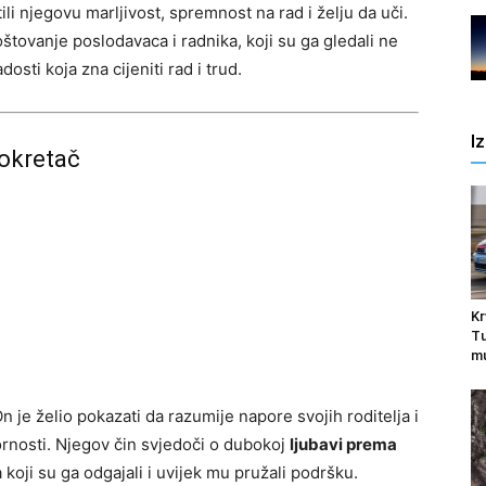
ili njegovu marljivost, spremnost na rad i želju da uči.
štovanje poslodavaca i radnika, koji su ga gledali ne
sti koja zna cijeniti rad i trud.
I
pokretač
Kr
Tu
mu
 je želio pokazati da razumije napore svojih roditelja i
rnosti. Njegov čin svjedoči o dubokoj
ljubavi prema
oji su ga odgajali i uvijek mu pružali podršku.