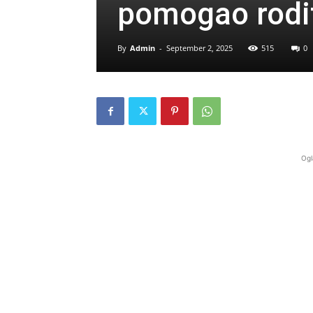
pomogao rodi
By
Admin
-
September 2, 2025
515
0
Ogl