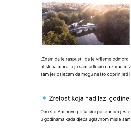
„Znam da je raspust i da je vrijeme odmora, a
otišli na more, a ja sam odlučio da zaradim
sam jer osjećam da mogu nešto doprinijeti i 
Zrelost koja nadilazi godine
Ono što Aminovu priču čini posebnom jest
u godinama kada djeca uglavnom misle samo