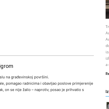
Tr
A
Au
do
i
iz
a 
 igrom
R
lu na građevinskoj površini.
jale, pomagao radnicima i obavljao poslove primjerenije
, on se nije žalio – naprotiv, posao je prihvatio s
I