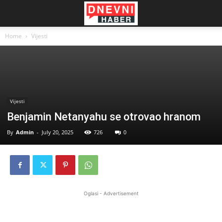
Home
Vijesti
Vijesti
Benjamin Netanyahu se otrovao hranom
By
Admin
-
July 20, 2025
726
0
Oglasi - Advertisement