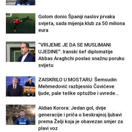
Golom donio Španiji naslov prvaka
svijeta, sada mijenja klub za 50 miliona
eura
“VRIJEME JE DA SE MUSLIMANI
UJEDINE”: Iranski šef diplomatije
Abbas Araghchi poslao snažnu poruku
svijetu
ZAISKRILO U MOSTARU: Šemsudin
Mehmedović razbjesnio Čovićeve
ljude, pale teške optužbe i uvrede…
Aldian Korora: Jedan gol, dvije
generacije i priča o beskrajnoj ljubavi
prema Želji koja je obavezan smjer za
plavi voz