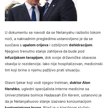
U dokumentu se navodi da se Netanyahu razbolio tokom
noći, a naknadnim pregledima ustanovljeno je da se
suočava s
upalom crijeva
i ozbiljnom
dehidracijom
.
Njegovo trenutno stanje zahtijeva da bude pod
infuzijskom terapijom
, dok svoje državničke obaveze
obavlja iz rezidencije. Iako nije hospitalizovan, medicinski
tim koji brine o njemu pažljivo prati situaciju.
Glavni ljekar koji vodi njegov tretman,
doktor Alon
Hershko
, ugledni specijalista interne medicine sa
Univerzitetske bolnice
Hadassah Ein Kerem
, ustanovio je
da je Netanyahuovo stanje izazvano konzumacijom
kontaminirane hrane
. Riječ je o klasičnom slučaju