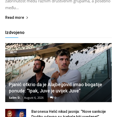
zabrinutost među raznim društvenim grupama, a posebno
među...
Read more
Izdvojeno
Pjanić otkrio da je Alajbegović imao bogatije
ponude: “Ipak, Juve je uvijek Juve”
Salim D.
-
August 6, 2026
0
Baronesa Helić nikad jasnija: “Nove sankcije
Dodiku odavno su trebale biti uvedene!”