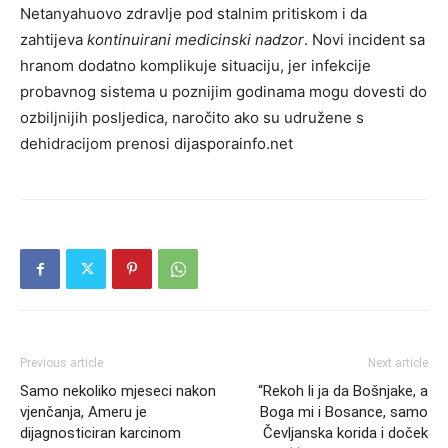
Netanyahuovo zdravlje pod stalnim pritiskom i da
zahtijeva
kontinuirani medicinski nadzor
. Novi incident sa
hranom dodatno komplikuje situaciju, jer infekcije
probavnog sistema u poznijim godinama mogu dovesti do
ozbiljnijih posljedica, naročito ako su udružene s
dehidracijom prenosi dijasporainfo.net
Previous article
Next article
Samo nekoliko mjeseci nakon
“Rekoh li ja da Bošnjake, a
vjenčanja, Ameru je
Boga mi i Bosance, samo
dijagnosticiran karcinom
Čevljanska korida i doček