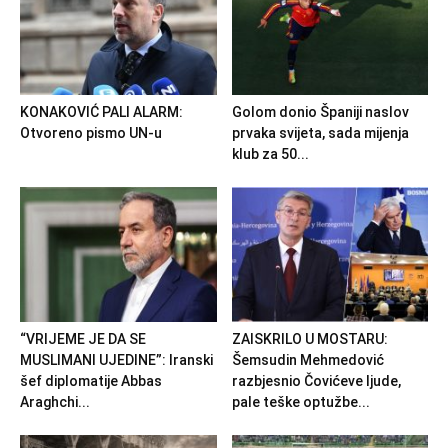
KONAKOVIĆ PALI ALARM:
Golom donio Španiji naslov
Otvoreno pismo UN-u
prvaka svijeta, sada mijenja
klub za 50...
“VRIJEME JE DA SE
ZAISKRILO U MOSTARU:
MUSLIMANI UJEDINE”: Iranski
Šemsudin Mehmedović
šef diplomatije Abbas
razbjesnio Čovićeve ljude,
Araghchi...
pale teške optužbe...