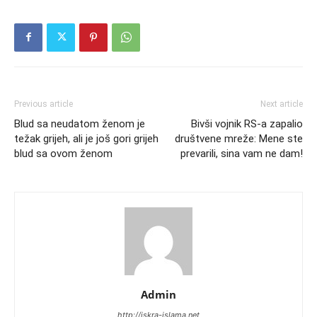
Previous article
Next article
Blud sa neudatom ženom je
Bivši vojnik RS-a zapalio
težak grijeh, ali je još gori grijeh
društvene mreže: Mene ste
blud sa ovom ženom
prevarili, sina vam ne dam!
Admin
http://iskra-islama.net