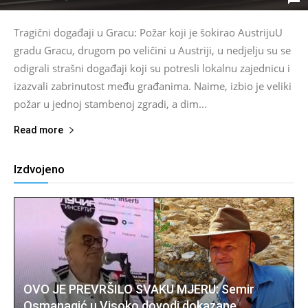
Tragični događaji u Gracu: Požar koji je šokirao AustrijuU
gradu Gracu, drugom po veličini u Austriji, u nedjelju su se
odigrali strašni događaji koji su potresli lokalnu zajednicu i
izazvali zabrinutost među građanima. Naime, izbio je veliki
požar u jednoj stambenoj zgradi, a dim...
Read more
Izdvojeno
OVO JE PREVRŠILO SVAKU MJERU: Semir
Osmanagić u Visoko dovodi dokazane