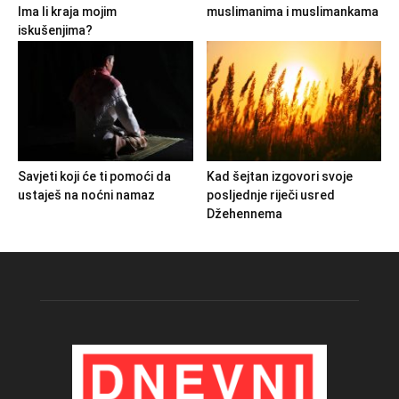
Ima li kraja mojim
muslimanima i muslimankama
iskušenjima?
Savjeti koji će ti pomoći da
Kad šejtan izgovori svoje
ustaješ na noćni namaz
posljednje riječi usred
Džehennema