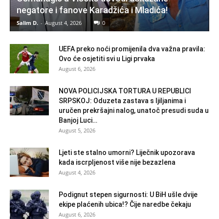
negatore i fanove Karadžića i Mladića!
Salim D.
-
August 4, 2026
0
UEFA preko noći promijenila dva važna pravila:
Ovo će osjetiti svi u Ligi prvaka
August 6, 2026
NOVA POLICIJSKA TORTURA U REPUBLICI
SRPSKOJ: Oduzeta zastava s ljiljanima i
uručen prekršajni nalog, unatoč presudi suda u
Banjoj Luci…
August 5, 2026
Ljeti ste stalno umorni? Liječnik upozorava
kada iscrpljenost više nije bezazlena
August 4, 2026
Podignut stepen sigurnosti: U BiH ušle dvije
ekipe plaćenih ubica!? Čije naredbe čekaju
August 6, 2026