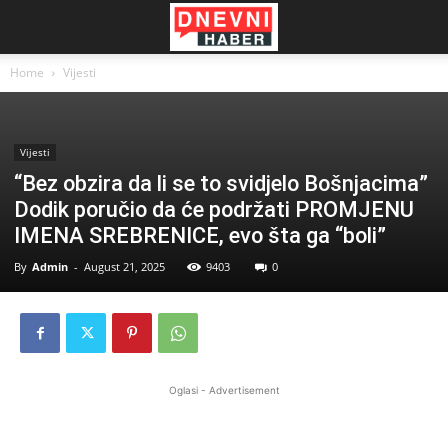
Home
Vijesti
Vijesti
“Bez obzira da li se to svidjelo Bošnjacima”
Dodik poručio da će podržati PROMJENU
IMENA SREBRENICE, evo šta ga “boli”
By
Admin
-
August 21, 2025
9403
0
Oglasi - Advertisement