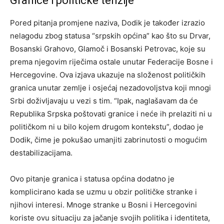
Granice i političke tenzije
Pored pitanja promjene naziva, Dodik je također izrazio
nelagodu zbog statusa “srpskih općina” kao što su Drvar,
Bosanski Grahovo, Glamoč i Bosanski Petrovac, koje su
prema njegovim riječima ostale unutar Federacije Bosne i
Hercegovine. Ova izjava ukazuje na složenost političkih
granica unutar zemlje i osjećaj nezadovoljstva koji mnogi
Srbi doživljavaju u vezi s tim. “Ipak, naglašavam da će
Republika Srpska poštovati granice i neće ih prelaziti ni u
političkom ni u bilo kojem drugom kontekstu”, dodao je
Dodik, čime je pokušao umanjiti zabrinutosti o mogućim
destabilizacijama.
Ovo pitanje granica i statusa općina dodatno je
komplicirano kada se uzmu u obzir političke stranke i
njihovi interesi. Mnoge stranke u Bosni i Hercegovini
koriste ovu situaciju za jačanje svojih politika i identiteta,