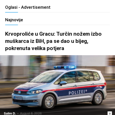
Oglasi - Advertisement
Najnovije
Krvoproliće u Gracu: Turčin nožem izbo
muškarca iz BiH, pa se dao u bijeg,
pokrenuta velika potjera
Salim D.
-
August 8, 2026
0