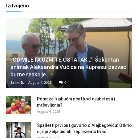
Izdvojeno
„OD MILETA UZMITE OSTATAK…“: Šokantan
snimak Aleksandra Vučića na Kupresu izazvao
burne reakcije…
Salim D.
-
August 4, 2026
0
Pomaže li jabučni ocat kod dijabetesa i
mršavljenja?
August 4, 2026
Spalletti prvi put govorio o Alajbegoviću: Otkrio
čija je želja bio bh. reprezentativac
August 4, 2026