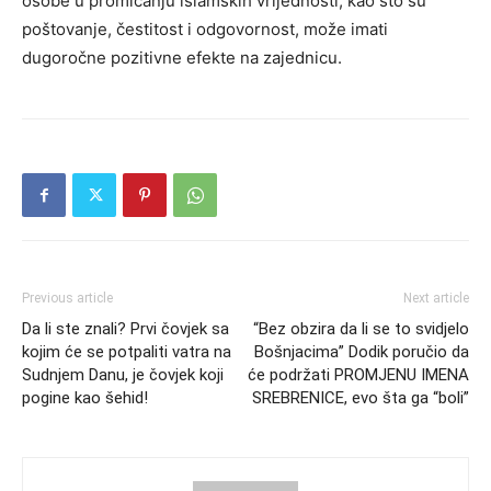
osobe u promicanju islamskih vrijednosti, kao što su
poštovanje, čestitost i odgovornost, može imati
dugoročne pozitivne efekte na zajednicu.
Previous article
Next article
Da li ste znali? Prvi čovjek sa
“Bez obzira da li se to svidjelo
kojim će se potpaliti vatra na
Bošnjacima” Dodik poručio da
Sudnjem Danu, je čovjek koji
će podržati PROMJENU IMENA
pogine kao šehid!
SREBRENICE, evo šta ga “boli”