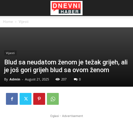
Home
Vijesti
Vijesti
Blud sa neudatom ženom je težak grijeh, ali
je još gori grijeh blud sa ovom ženom
By
Admin
-
August 21, 2025
207
0
Oglasi - Advertisement