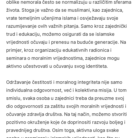
oblike nemorala često se normalizuju u različitim sferama
života. Stoga je važno da se muslimani, kao zajednica,
vrate temeljnim učenjima islama i osvježavaju svoje
razumijevanje ovih važnih pitanja.
Samo kroz zajednički
trud i edukaciju, možemo osigurati da se islamske
vrijednosti očuvaju i prenesu na buduće generacije. Na
primjer, kroz organizaciju edukativnih radionica i
seminara o moralnim vrijednostima, zajednice mogu
aktivno učestvovati u očuvanju svog identiteta.
Održavanje čestitosti i moralnog integriteta nije samo
individualna odgovornost, već i kolektivna misija. U tom
smislu, svaka osoba u zajednici treba da preuzme svoj
dio odgovornosti za zaštitu svojih moralnih vrijednosti i
očuvanje zdravlja društva. Na taj način, možemo stvoriti
pozitivno okruženje koje će doprinositi razvoju boljeg i
pravednijeg društva. Osim toga, aktivna uloga svake