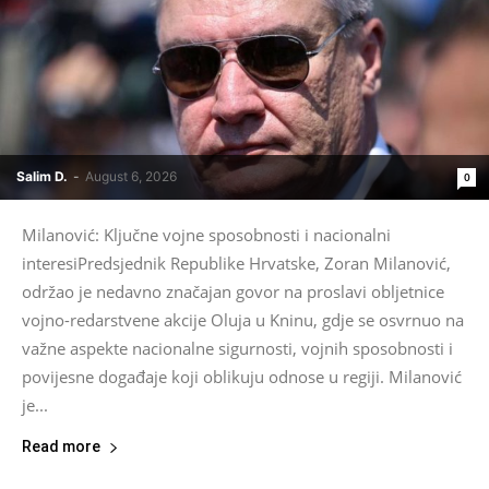
Salim D.
-
August 6, 2026
0
Milanović: Ključne vojne sposobnosti i nacionalni
interesiPredsjednik Republike Hrvatske, Zoran Milanović,
održao je nedavno značajan govor na proslavi obljetnice
vojno-redarstvene akcije Oluja u Kninu, gdje se osvrnuo na
važne aspekte nacionalne sigurnosti, vojnih sposobnosti i
povijesne događaje koji oblikuju odnose u regiji. Milanović
je...
Read more