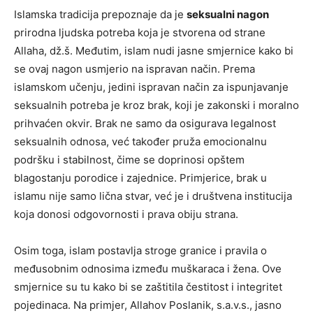
Islamska tradicija prepoznaje da je
seksualni nagon
prirodna ljudska potreba koja je stvorena od strane
Allaha, dž.š. Međutim, islam nudi jasne smjernice kako bi
se ovaj nagon usmjerio na ispravan način. Prema
islamskom učenju, jedini ispravan način za ispunjavanje
seksualnih potreba je kroz brak, koji je zakonski i moralno
prihvaćen okvir. Brak ne samo da osigurava legalnost
seksualnih odnosa, već također pruža emocionalnu
podršku i stabilnost, čime se doprinosi opštem
blagostanju porodice i zajednice. Primjerice, brak u
islamu nije samo lična stvar, već je i društvena institucija
koja donosi odgovornosti i prava obiju strana.
Osim toga, islam postavlja stroge granice i pravila o
međusobnim odnosima između muškaraca i žena. Ove
smjernice su tu kako bi se zaštitila čestitost i integritet
pojedinaca. Na primjer, Allahov Poslanik, s.a.v.s., jasno