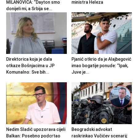
MILANOVIĆA: “Dayton smo
ministra Heleza
donijeli mi, a Srbija se...
Direktorica koja je dala
Pjanić otkrio da je Alajbegović
otkaze Bošnjacima u JP
imao bogatije ponude: “Ipak,
Komunalno: Sve bih...
Juve je...
Nedim Sladić upozorava cijeli
Beogradski advokat
Balkan: Posebno podcrtao
raskrinkao Vučićev scenarij: