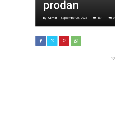
prodan
By
Admin
-
September 23, 2025
184
0
Ogl