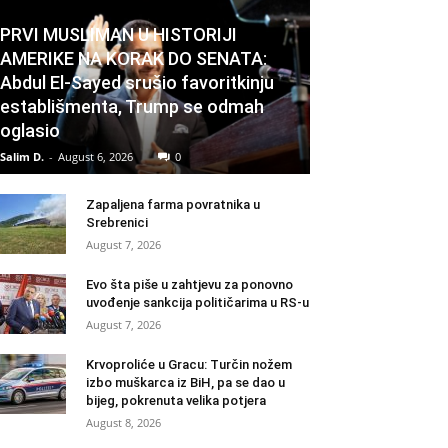
PRVI MUSLIMAN U HISTORIJI
AMERIKE NA KORAK DO SENATA:
Abdul El-Sayed srušio favoritkinju
establišmenta, Trump se odmah
oglasio
Salim D.
-
August 6, 2026
0
Zapaljena farma povratnika u
Srebrenici
August 7, 2026
Evo šta piše u zahtjevu za ponovno
uvođenje sankcija političarima u RS-u
August 7, 2026
Krvoproliće u Gracu: Turčin nožem
izbo muškarca iz BiH, pa se dao u
bijeg, pokrenuta velika potjera
August 8, 2026