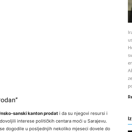
Ir
u
H
sv
en
Ab
ze
p
R
rodan”
nsko-sanski kanton prodat
i da su njegovi resursi i
I
dovoljili interese političkih centara moći u Sarajevu.
se dogodile u posljednjih nekoliko mjeseci dovele do