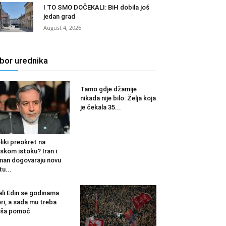
I TO SMO DOČEKALI: BiH dobila još
jedan grad
August 4, 2026
zbor urednika
Tamo gdje džamije
nikada nije bilo: Želja koja
je čekala 35...
liki preokret na
iskom istoku? Iran i
an dogovaraju novu
tu...
li Edin se godinama
ri, a sada mu treba
aša pomoć