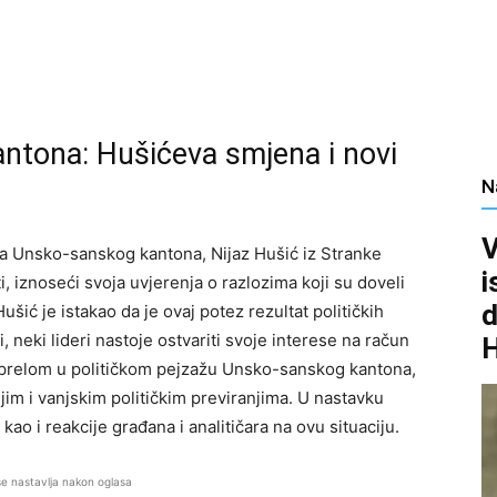
ntona: Hušićeva smjena i novi
N
V
a Unsko-sanskog kantona, Nijaz Hušić iz Stranke
i
, iznoseći svoja uvjerenja o razlozima koji su doveli
d
ić je istakao da je ovaj potez rezultat političkih
di, neki lideri nastoje ostvariti svoje interese na račun
 prelom u političkom pejzažu Unsko-sanskog kantona,
m i vanjskim političkim previranjima. U nastavku
kao i reakcije građana i analitičara na ovu situaciju.
se nastavlja nakon oglasa