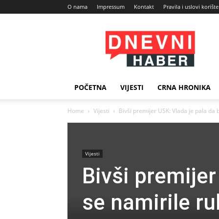
O nama
Impressum
Kontakt
Pravila i uslovi korišt
Dnevni
Haber
POČETNA
VIJESTI
CRNA HRONIKA
Home
Vijesti
Bivši premijer USK: Vlada je pala da b
Vijesti
Bivši premijer
se namirile ru