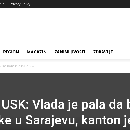
enja
Privacy Policy
REGION
MAGAZIN
ZANIMLJIVOSTI
ZDRAVLJE
i se namirile ruke u...
 USK: Vlada je pala da 
ke u Sarajevu, kanton j