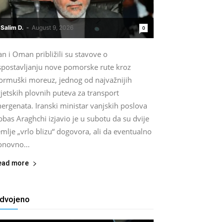
Salim D.
-
August 9, 2026
0
an i Oman približili su stavove o
spostavljanju nove pomorske rute kroz
ormuški moreuz, jednog od najvažnijih
jetskih plovnih puteva za transport
ergenata. Iranski ministar vanjskih poslova
bas Araghchi izjavio je u subotu da su dvije
mlje „vrlo blizu“ dogovora, ali da eventualno
onovno...
ead more
zdvojeno