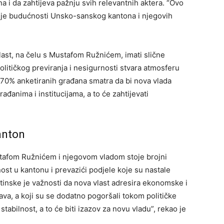
a i da zahtijeva pažnju svih relevantnih aktera. “Ovo
anje budućnosti Unsko-sanskog kantona i njegovih
last, na čelu s Mustafom Ružnićem, imati slične
litičkog previranja i nesigurnosti stvara atmosferu
 70% anketiranih građana smatra da bi nova vlada
ađanima i institucijama, a to će zahtijevati
anton
afom Ružnićem i njegovom vladom stoje brojni
nost u kantonu i prevazići podjele koje su nastale
uštinske je važnosti da nova vlast adresira ekonomske i
va, a koji su se dodatno pogoršali tokom političke
stabilnost, a to će biti izazov za novu vladu”, rekao je