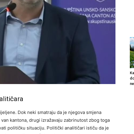
Ka
do
ne
alitičara
ijeljene. Dok neki smatraju da je njegova smjena
 i van kantona, drugi izražavaju zabrinutost zbog toga
 političku situaciju. Politički analitičari ističu da je