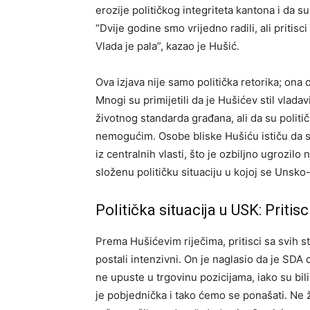
erozije političkog integriteta kantona i da su
“Dvije godine smo vrijedno radili, ali pritisci
Vlada je pala”, kazao je Hušić.
Ova izjava nije samo politička retorika; on
Mnogi su primijetili da je Hušićev stil vlada
životnog standarda građana, ali da su politič
nemogućim. Osobe bliske Hušiću ističu da su
iz centralnih vlasti, što je ozbiljno ugrozil
složenu političku situaciju u kojoj se Unsko
Politička situacija u USK: Pritisc
Prema Hušićevim riječima, pritisci sa svih s
postali intenzivni. On je naglasio da je SDA
ne upuste u trgovinu pozicijama, iako su bil
je pobjednička i tako ćemo se ponašati. Ne 