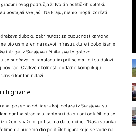
 građani ovog područja žrtve tih političkih spletki.
 su postajali sve jači. Na kraju, nismo mogli izdržati i
a odražava duboku zabrinutost za budućnost kantona.
vine bio usmjeren na razvoj infrastrukture i poboljšanje
ke intrige iz Sarajeva učinile sve to gotovo
 se suočavali s konstantnim pritiscima koji su dolazili
o njihov rad. Ovakve okolnosti dodatno komplikuju
-sanski kanton nalazi.
i i trgovine
trana, posebno od lidera koji dolaze iz Sarajeva, su
 dominantna stranka u kantonu i da su oni odlučili da se
i izloženi snažnim pritiscima da to učine. “Naša stranka
želimo da budemo dio političkih igara koje se vode na