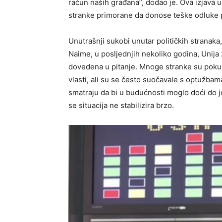
račun naših građana”, dodao je. Ova izjava 
stranke primorane da donose teške odluke p
Unutrašnji sukobi unutar političkih stranaka, 
Naime, u posljednjih nekoliko godina, Unija 
dovedena u pitanje. Mnoge stranke su pokuš
vlasti, ali su se često suočavale s optužbama 
smatraju da bi u budućnosti moglo doći do 
se situacija ne stabilizira brzo.