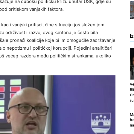
ukazuje na duboku političku krizu unutar USK, gdje su
od pritiskom vanjskih faktora.
kao i vanjski pritisci, čine situaciju još složenijom.
za održivost i razvoj ovog kantona je često bila
I
ale pronaći koalicije koje bi im omogućile zadržavanje
o nepotizmu i političkoj korupciji. Pojedini analitičari
još većeg razdora među političkim strankama, ukoliko
Ve
Bl
Om
ru
Ma
bo
n