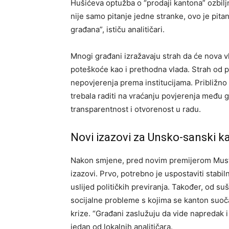
Hušićeva optužba o “prodaji kantona” ozbiljn
nije samo pitanje jedne stranke, ovo je pit
građana”, ističu analitičari.
Mnogi građani izražavaju strah da će nova v
poteškoće kao i prethodna vlada. Strah od po
nepovjerenja prema institucijama. Približno
trebala raditi na vraćanju povjerenja među gr
transparentnost i otvorenost u radu.
Novi izazovi za Unsko-sanski k
Nakon smjene, pred novim premijerom Must
izazovi. Prvo, potrebno je uspostaviti stabil
uslijed političkih previranja. Također, od s
socijalne probleme s kojima se kanton suoča
krize. “Građani zaslužuju da vide napredak i 
jedan od lokalnih analitičara.