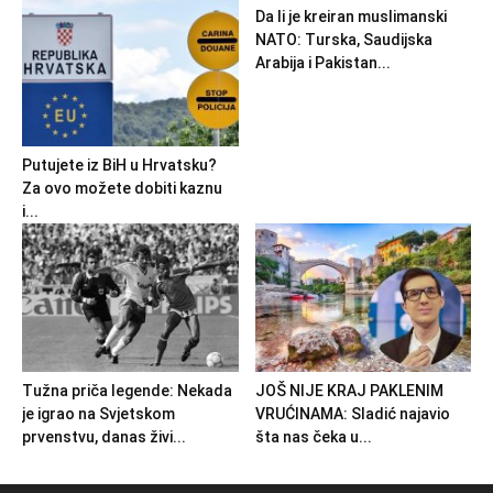
Da li je kreiran muslimanski
NATO: Turska, Saudijska
Arabija i Pakistan...
Putujete iz BiH u Hrvatsku?
Za ovo možete dobiti kaznu
i...
Tužna priča legende: Nekada
JOŠ NIJE KRAJ PAKLENIM
je igrao na Svjetskom
VRUĆINAMA: Sladić najavio
prvenstvu, danas živi...
šta nas čeka u...