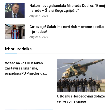
Nakon novog skandala Milorada Dodika: “E moj
narode – Šta si Bogu zgriješio”
August 4, 2026
Gotovo je! Salah ima novi klub – ovome se niko
nije nadao!
August 5, 2026
Izbor urednika
Vozač na vozilu istakao
zastavu sa ljiljanima,
pripadnici PU Prijedor ga...
U Bosnu i Hercegovinu dolaze
velike vojne snage