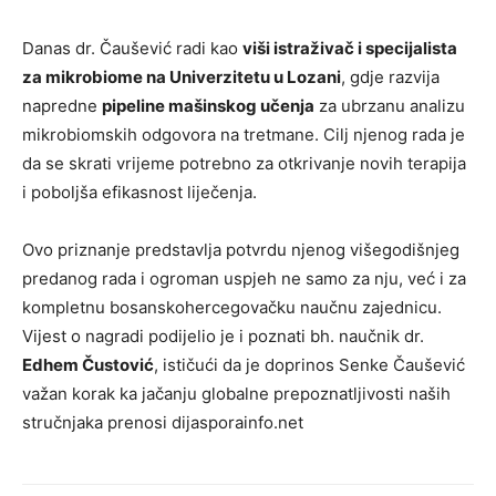
Danas dr. Čaušević radi kao
viši istraživač i specijalista
za mikrobiome na Univerzitetu u Lozani
, gdje razvija
napredne
pipeline mašinskog učenja
za ubrzanu analizu
mikrobiomskih odgovora na tretmane. Cilj njenog rada je
da se skrati vrijeme potrebno za otkrivanje novih terapija
i poboljša efikasnost liječenja.
Ovo priznanje predstavlja potvrdu njenog višegodišnjeg
predanog rada i ogroman uspjeh ne samo za nju, već i za
kompletnu bosanskohercegovačku naučnu zajednicu.
Vijest o nagradi podijelio je i poznati bh. naučnik dr.
Edhem Čustović
, ističući da je doprinos Senke Čaušević
važan korak ka jačanju globalne prepoznatljivosti naših
stručnjaka prenosi dijasporainfo.net