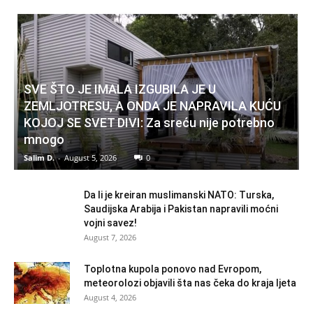
SVE ŠTO JE IMALA IZGUBILA JE U
ZEMLJOTRESU, A ONDA JE NAPRAVILA KUĆU
KOJOJ SE SVET DIVI: Za sreću nije potrebno
mnogo
Salim D.
-
August 5, 2026
0
Da li je kreiran muslimanski NATO: Turska,
Saudijska Arabija i Pakistan napravili moćni
vojni savez!
August 7, 2026
Toplotna kupola ponovo nad Evropom,
meteorolozi objavili šta nas čeka do kraja ljeta
August 4, 2026