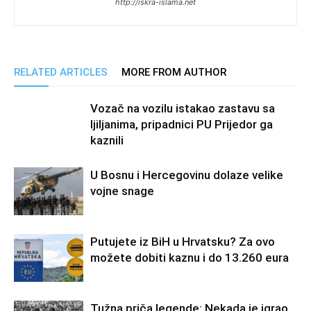
http://iskra-islama.net
RELATED ARTICLES
MORE FROM AUTHOR
Vozač na vozilu istakao zastavu sa
ljiljanima, pripadnici PU Prijedor ga
kaznili
U Bosnu i Hercegovinu dolaze velike
vojne snage
Putujete iz BiH u Hrvatsku? Za ovo
možete dobiti kaznu i do 13.260 eura
Tužna priča legende: Nekada je igrao