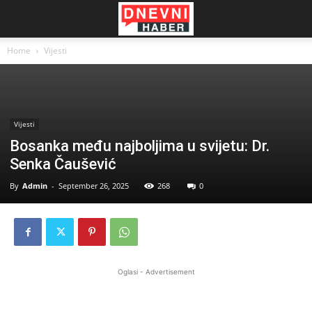
Home
Vijesti
Vijesti
Bosanka među najboljima u svijetu: Dr.
Senka Čaušević
By
Admin
-
September 26, 2025
268
0
Oglasi - Advertisement