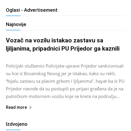
Oglasi - Advertisement
Najnovije
Vozač na vozilu istakao zastavu sa
ljiljanima, pripadnici PU Prijedor ga kaznili
Salim D.
-
August 7, 2026
0
Policijski službenici Policijske uprave Prijedor sankcionisali
su lice iz Bosanskog Novog jer je istakao, kako su rekli,
“bijelu zastavu sa plavim grbom i ljiljanima”. hayat-ba Iz PU
Prijedor navode da su postupili po prijavi građana da je na
putničkom motornom vozilu koje se kreće na području...
Read more
Izdvojeno