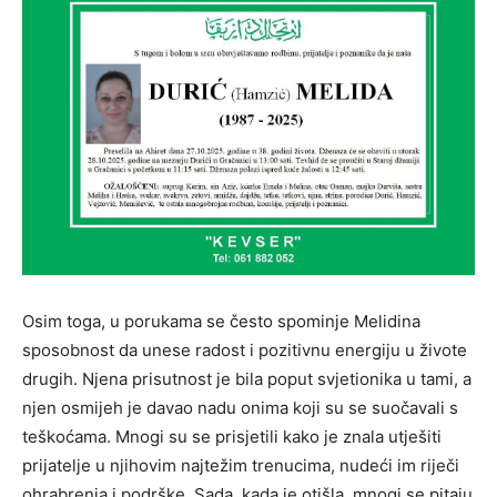
Osim toga, u porukama se često spominje Melidina
sposobnost da unese radost i pozitivnu energiju u živote
drugih. Njena prisutnost je bila poput svjetionika u tami, a
njen osmijeh je davao nadu onima koji su se suočavali s
teškoćama. Mnogi su se prisjetili kako je znala utješiti
prijatelje u njihovim najtežim trenucima, nudeći im riječi
ohrabrenja i podrške. Sada, kada je otišla, mnogi se pitaju