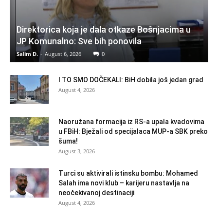
Direktorica koja je dala otkaze Bošnjacima u
JP Komunalno: Sve bih ponovila
Salim D.
-
August 6, 2026
0
I TO SMO DOČEKALI: BiH dobila još jedan grad
August 4, 2026
Naoružana formacija iz RS-a upala kvadovima
u FBiH: Bježali od specijalaca MUP-a SBK preko
šuma!
August 3, 2026
Turci su aktivirali istinsku bombu: Mohamed
Salah ima novi klub – karijeru nastavlja na
neočekivanoj destinaciji
August 4, 2026