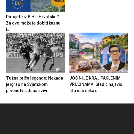
Putujete iz BiH u Hrvatsku?
Za ovo možete dobiti kaznu
i...
Tužna priča legende: Nekada
JOŠ NIJE KRAJ PAKLENIM
je igrao na Svjetskom
VRUĆINAMA: Sladić najavio
prvenstvu, danas živi...
šta nas čeka u...