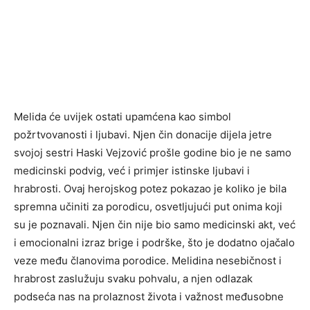
Melida će uvijek ostati upamćena kao simbol
požrtvovanosti i ljubavi. Njen čin donacije dijela jetre
svojoj sestri Haski Vejzović prošle godine bio je ne samo
medicinski podvig, već i primjer istinske ljubavi i
hrabrosti. Ovaj herojskog potez pokazao je koliko je bila
spremna učiniti za porodicu, osvetljujući put onima koji
su je poznavali. Njen čin nije bio samo medicinski akt, već
i emocionalni izraz brige i podrške, što je dodatno ojačalo
veze među članovima porodice. Melidina nesebičnost i
hrabrost zaslužuju svaku pohvalu, a njen odlazak
podseća nas na prolaznost života i važnost međusobne