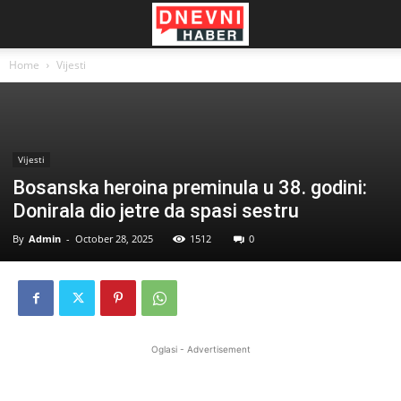
Home
Vijesti
Vijesti
Bosanska heroina preminula u 38. godini:
Donirala dio jetre da spasi sestru
By
Admin
-
October 28, 2025
1512
0
Oglasi - Advertisement