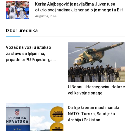
Kerim Alajbegović je navijačima Juventusa
otkrio svoj nadimak, iznenadio je mnoge i u BiH
August 4, 2026
Izbor urednika
Vozač na vozilu istakao
zastavu sa ljiljanima,
pripadnici PU Prijedor ga...
U Bosnu i Hercegovinu dolaze
velike vojne snage
Da li je kreiran muslimanski
NATO: Turska, Saudijska
Arabija i Pakistan...