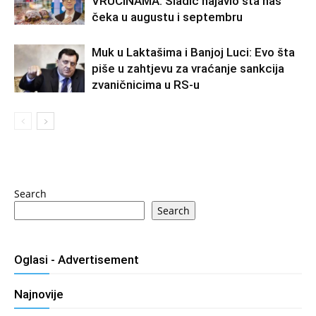
VRUĆINAMA: Sladić najavio šta nas
čeka u augustu i septembru
Muk u Laktašima i Banjoj Luci: Evo šta
piše u zahtjevu za vraćanje sankcija
zvaničnicima u RS-u
Search
Search
Oglasi - Advertisement
Najnovije