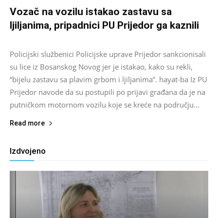
Vozač na vozilu istakao zastavu sa
ljiljanima, pripadnici PU Prijedor ga kaznili
Salim D.
-
August 7, 2026
0
Policijski službenici Policijske uprave Prijedor sankcionisali
su lice iz Bosanskog Novog jer je istakao, kako su rekli,
“bijelu zastavu sa plavim grbom i ljiljanima”. hayat-ba Iz PU
Prijedor navode da su postupili po prijavi građana da je na
putničkom motornom vozilu koje se kreće na području...
Read more
Izdvojeno