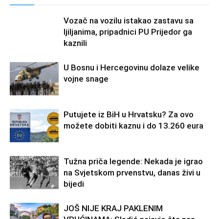
Vozač na vozilu istakao zastavu sa
ljiljanima, pripadnici PU Prijedor ga
kaznili
U Bosnu i Hercegovinu dolaze velike
vojne snage
Putujete iz BiH u Hrvatsku? Za ovo
možete dobiti kaznu i do 13.260 eura
Tužna priča legende: Nekada je igrao
na Svjetskom prvenstvu, danas živi u
bijedi
JOŠ NIJE KRAJ PAKLENIM