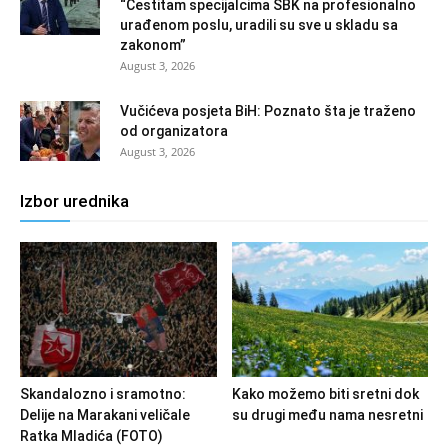
“Čestitam specijalcima SBK na profesionalno
urađenom poslu, uradili su sve u skladu sa
zakonom”
August 3, 2026
Vučićeva posjeta BiH: Poznato šta je traženo
od organizatora
August 3, 2026
Izbor urednika
Skandalozno i sramotno:
Kako možemo biti sretni dok
Delije na Marakani veličale
su drugi među nama nesretni
Ratka Mladića (FOTO)