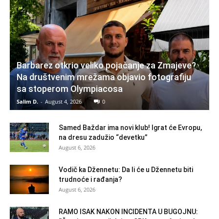
Barbarez otkrio veliko pojačanje za Zmajeve?
Na društvenim mrežama objavio fotografiju
sa stoperom Olympiacosa
Salim D.
-
August 4, 2026
0
Samed Baždar ima novi klub! Igrat će Evropu,
na dresu zadužio “devetku”
August 6, 2026
Vodič ka Džennetu: Da li će u Džennetu biti
trudnoće i rađanja?
August 6, 2026
RAMO ISAK NAKON INCIDENTA U BUGOJNU: