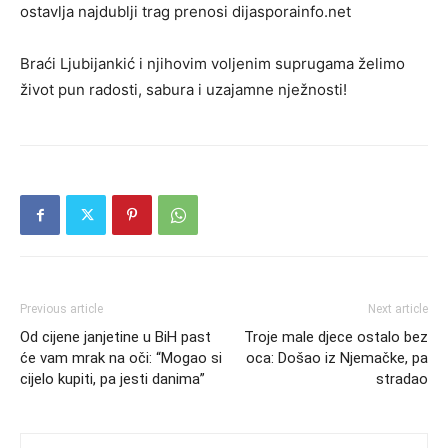
ostavlja najdublji trag prenosi dijasporainfo.net
Braći Ljubijankić i njihovim voljenim suprugama želimo
život pun radosti, sabura i uzajamne nježnosti!
Previous article
Next article
Od cijene janjetine u BiH past
Troje male djece ostalo bez
će vam mrak na oči: “Mogao si
oca: Došao iz Njemačke, pa
cijelo kupiti, pa jesti danima”
stradao