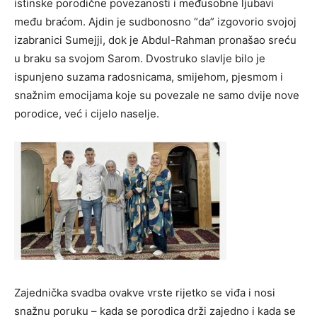
istinske porodične povezanosti i međusobne ljubavi
među braćom. Ajdin je sudbonosno “da” izgovorio svojoj
izabranici Sumejji, dok je Abdul-Rahman pronašao sreću
u braku sa svojom Sarom. Dvostruko slavlje bilo je
ispunjeno suzama radosnicama, smijehom, pjesmom i
snažnim emocijama koje su povezale ne samo dvije nove
porodice, već i cijelo naselje.
Zajednička svadba ovakve vrste rijetko se viđa i nosi
snažnu poruku – kada se porodica drži zajedno i kada se