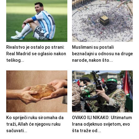
Rivalstvo je ostalo po strani:
Muslimani su postali
Real Madrid se oglasio nakon
beznačajni u odnosu na druge
teškog...
narode, nakon što...
Ko spriječi ruku siromaha da
OVAKO ILI NIKAKO: Ultimatum
traži, Allah će njegovu ruku
Irana odjeknuo svijetom, evo
sačuvati...
šta traže od...