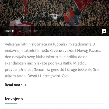
Salim D.
-
August 9, 2026
0
Veličanje ratnih zločinaca na fudbalskim stadionima U
nedavnoj utakmici između Crvene zvezde i Novog Pazara,
deo navijača ovog kluba iskoristio je priliku da na
skandalozan način iskaže podršku Ratku Mladiću,
pravosnažno osuđenom za genocid i druge teške zločine
tokom rata u Bosni i Hercegovini. Ova...
Read more
Izdvojeno