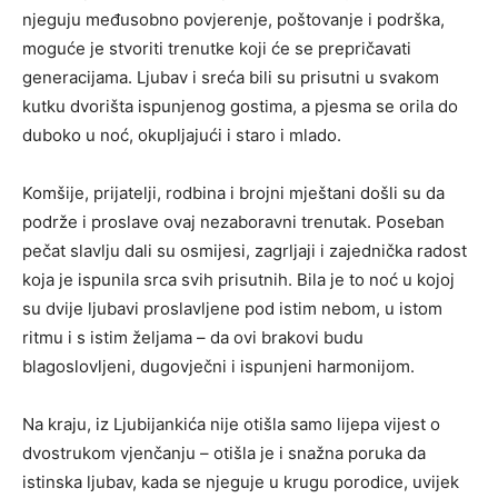
njeguju međusobno povjerenje, poštovanje i podrška,
moguće je stvoriti trenutke koji će se prepričavati
generacijama. Ljubav i sreća bili su prisutni u svakom
kutku dvorišta ispunjenog gostima, a pjesma se orila do
duboko u noć, okupljajući i staro i mlado.
Komšije, prijatelji, rodbina i brojni mještani došli su da
podrže i proslave ovaj nezaboravni trenutak. Poseban
pečat slavlju dali su osmijesi, zagrljaji i zajednička radost
koja je ispunila srca svih prisutnih. Bila je to noć u kojoj
su dvije ljubavi proslavljene pod istim nebom, u istom
ritmu i s istim željama – da ovi brakovi budu
blagoslovljeni, dugovječni i ispunjeni harmonijom.
Na kraju, iz Ljubijankića nije otišla samo lijepa vijest o
dvostrukom vjenčanju – otišla je i snažna poruka da
istinska ljubav, kada se njeguje u krugu porodice, uvijek