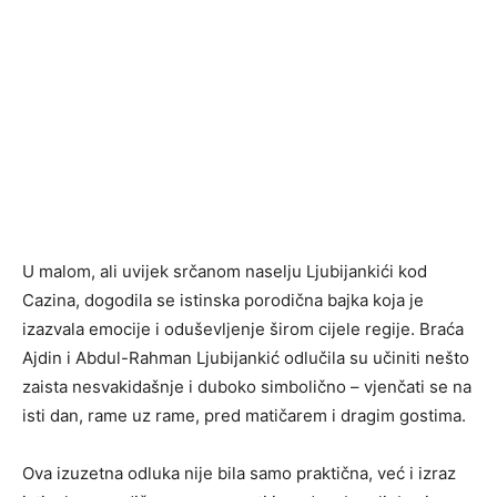
U malom, ali uvijek srčanom naselju Ljubijankići kod
Cazina, dogodila se istinska porodična bajka koja je
izazvala emocije i oduševljenje širom cijele regije. Braća
Ajdin i Abdul-Rahman Ljubijankić odlučila su učiniti nešto
zaista nesvakidašnje i duboko simbolično – vjenčati se na
isti dan, rame uz rame, pred matičarem i dragim gostima.
Ova izuzetna odluka nije bila samo praktična, već i izraz