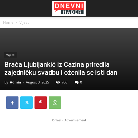
Home
Vijesti
Vijesti
Braća Ljubijankić iz Cazina priredila
zajedničku svadbu i oženila se isti dan
By
Admin
-
August 3, 2025
706
0
Oglasi - Advertisement