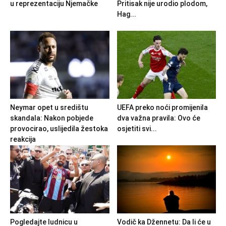
u reprezentaciju Njemačke
Pritisak nije urodio plodom,
Hag...
Neymar opet u središtu
UEFA preko noći promijenila
skandala: Nakon pobjede
dva važna pravila: Ovo će
provocirao, uslijedila žestoka
osjetiti svi...
reakcija
Pogledajte ludnicu u
Vodič ka Džennetu: Da li će u