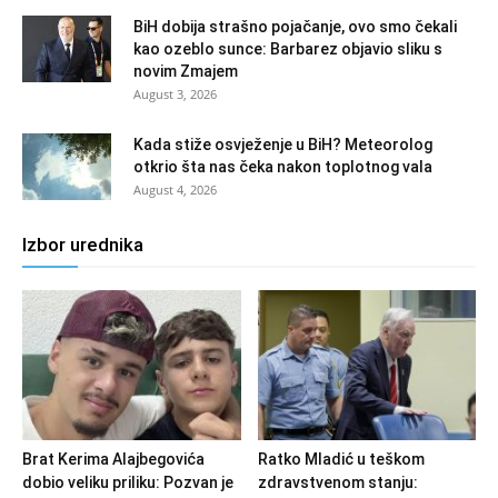
BiH dobija strašno pojačanje, ovo smo čekali
kao ozeblo sunce: Barbarez objavio sliku s
novim Zmajem
August 3, 2026
Kada stiže osvježenje u BiH? Meteorolog
otkrio šta nas čeka nakon toplotnog vala
August 4, 2026
Izbor urednika
Brat Kerima Alajbegovića
Ratko Mladić u teškom
dobio veliku priliku: Pozvan je
zdravstvenom stanju: