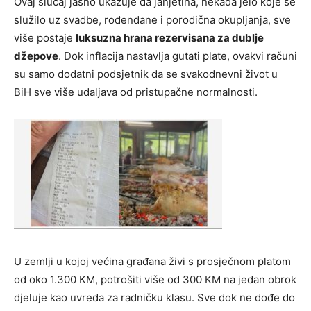
Ovaj slučaj jasno ukazuje da janjetina, nekada jelo koje se
služilo uz svadbe, rođendane i porodična okupljanja, sve
više postaje
luksuzna hrana rezervisana za dublje
džepove
. Dok inflacija nastavlja gutati plate, ovakvi računi
su samo dodatni podsjetnik da se svakodnevni život u
BiH sve više udaljava od pristupačne normalnosti.
U zemlji u kojoj većina građana živi s prosječnom platom
od oko 1.300 KM, potrošiti više od 300 KM na jedan obrok
djeluje kao uvreda za radničku klasu. Sve dok ne dođe do