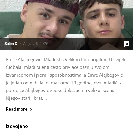
Salim D.
-
August 6, 2026
0
Emre Alajbegović: Mladost s Velikim Potencijalom U svijetu
fudbala, mladi talenti često privlače pažnju svojom
izvanrednom igrom i sposobnostima, a Emre Alajbegović
je jedan od njih. Iako ima samo 13 godina, ovaj mladić iz
porodice Alajbegović već se dokazao na velikoj sceni.
Njegov stariji brat,...
Read more
Izdvojeno