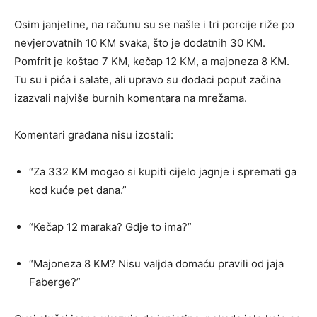
Osim janjetine, na računu su se našle i tri porcije riže po
nevjerovatnih 10 KM svaka, što je dodatnih 30 KM.
Pomfrit je koštao 7 KM, kečap 12 KM, a majoneza 8 KM.
Tu su i pića i salate, ali upravo su dodaci poput začina
izazvali najviše burnih komentara na mrežama.
Komentari građana nisu izostali:
“Za 332 KM mogao si kupiti cijelo jagnje i spremati ga
kod kuće pet dana.”
“Kečap 12 maraka? Gdje to ima?”
“Majoneza 8 KM? Nisu valjda domaću pravili od jaja
Faberge?”