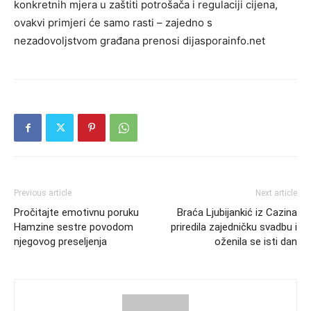
konkretnih mjera u zaštiti potrošača i regulaciji cijena,
ovakvi primjeri će samo rasti – zajedno s
nezadovoljstvom građana prenosi dijasporainfo.net
Previous article
Next article
Pročitajte emotivnu poruku
Braća Ljubijankić iz Cazina
Hamzine sestre povodom
priredila zajedničku svadbu i
njegovog preseljenja
oženila se isti dan