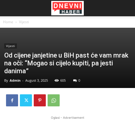
Home
Vijesti
Vijesti
Od cijene janjetine u BiH past će vam mrak
na oči: “Mogao si cijelo kupiti, pa jesti
danima”
By
Admin
-
August 3, 2025
605
0
Oglasi - Advertisement