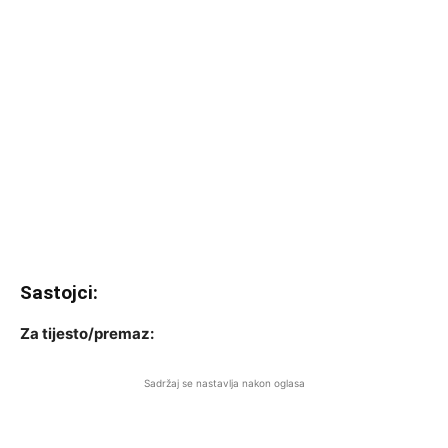
Sastojci:
Za tijesto/premaz:
Sadržaj se nastavlja nakon oglasa