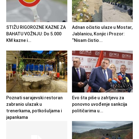
STIŽU RIGOROZNE KAZNE ZA
Adnan očistio ulaze u Mostar,
BAHATU VOŽNJU: Do 5.000
Jablanicu, Konjic i Prozor:
KM kazne i...
“Nisam čistio...
Poznati sarajevski restoran
Evo šta piše u zahtjevu za
zabranio ulazak u
ponovno uvođenje sankcija
trenerkama, potkošuljama i
političarima u...
japankama