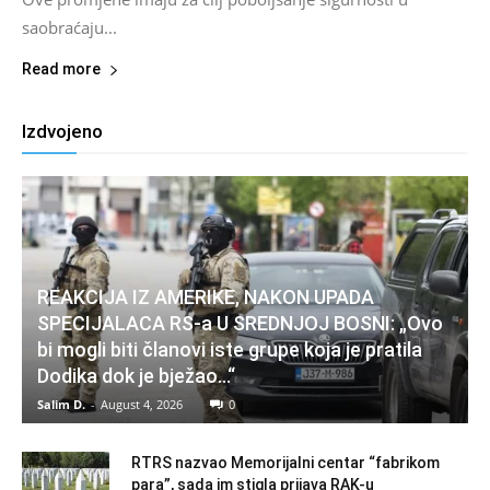
saobraćaju...
Read more
Izdvojeno
REAKCIJA IZ AMERIKE, NAKON UPADA
SPECIJALACA RS-a U SREDNJOJ BOSNI: „Ovo
bi mogli biti članovi iste grupe koja je pratila
Dodika dok je bježao…“
Salim D.
-
August 4, 2026
0
RTRS nazvao Memorijalni centar “fabrikom
para”, sada im stigla prijava RAK-u