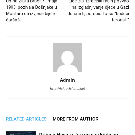
Umrla Zlata Brbor: 9. maja
Lice zla: Izraelski rabin pozvao
1993. pozivala Bošnjake u
na izgladnjivanje djece u Gazi
Mostaru da izvjese bijele
do smrti, poručio to su “budući
čaršafe
teroristi”
Admin
http://iskra-islama.net
RELATED ARTICLES
MORE FROM AUTHOR
Priča o Hayatu: šta se vidi kada se