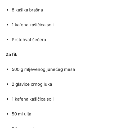
8 kašika brašna
1 kafena kašičica soli
Prstohvat šećera
Za fil:
500 g mljevenog junećeg mesa
2 glavice crnog luka
1 kafena kašičica soli
50 ml ulja