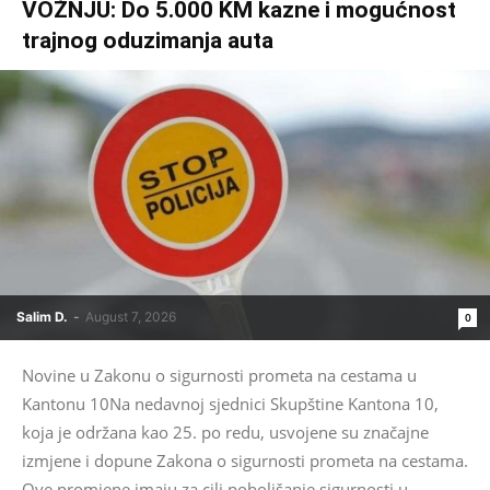
VOŽNJU: Do 5.000 KM kazne i mogućnost
trajnog oduzimanja auta
Salim D.
-
August 7, 2026
0
Novine u Zakonu o sigurnosti prometa na cestama u
Kantonu 10Na nedavnoj sjednici Skupštine Kantona 10,
koja je održana kao 25. po redu, usvojene su značajne
izmjene i dopune Zakona o sigurnosti prometa na cestama.
Ove promjene imaju za cilj poboljšanje sigurnosti u