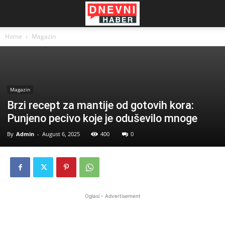
Home
Magazin
Magazin
Brzi recept za mantije od gotovih kora:
Punjeno pecivo koje je oduševilo mnoge
By
Admin
-
August 6, 2025
400
0
Oglasi - Advertisement