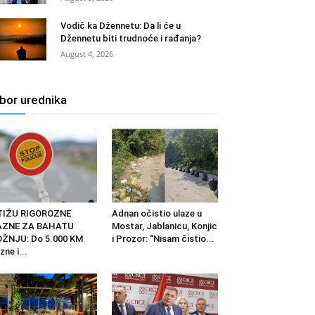
Vodič ka Džennetu: Da li će u
Džennetu biti trudnoće i rađanja?
August 4, 2026
zbor urednika
TIŽU RIGOROZNE
Adnan očistio ulaze u
AZNE ZA BAHATU
Mostar, Jablanicu, Konjic
ŽNJU: Do 5.000 KM
i Prozor: “Nisam čistio...
zne i...