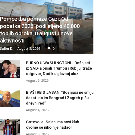
Pomozi.ba pomaže Gazi: Od
početka 2026. podijeljeno 40.000
toplih obroka, u augustu nove
aktivnosti
Salim D.
-
August 5, 2026
0
BURNO U WASHINGTONU: Bošnjaci
iz SAD-a pisali Trumpu i Rubiju, traže
odgovor, Dodik u glavnoj ulozi
August 5, 2026
BIVŠI REIS JASAN: “Bošnjaci ne smiju
čekati da im Beograd i Zagreb pišu
dnevni red”
August 4, 2026
Gotovo je! Salah ima novi klub –
ovome se niko nije nadao!
August 5, 2026