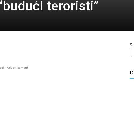
“budući teroristi”
S
asi - Advertisement
O