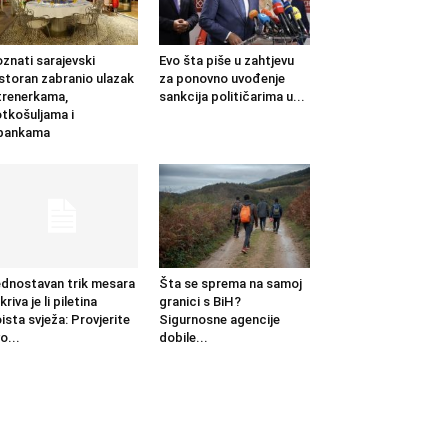
znati sarajevski
Evo šta piše u zahtjevu
storan zabranio ulazak
za ponovno uvođenje
trenerkama,
sankcija političarima u...
tkošuljama i
apankama
dnostavan trik mesara
Šta se sprema na samoj
kriva je li piletina
granici s BiH?
ista svježa: Provjerite
Sigurnosne agencije
o...
dobile...