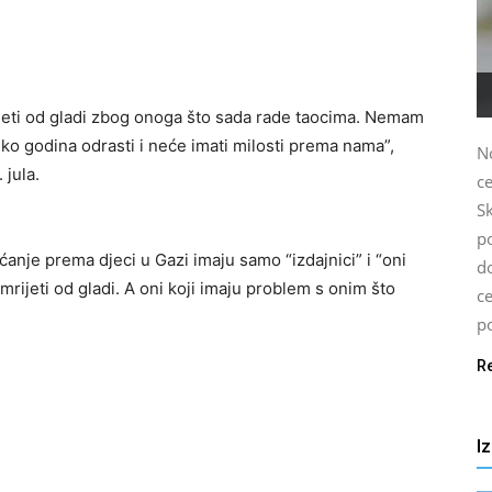
rijeti od gladi zbog onoga što sada rade taocima. Nemam
ko godina odrasti i neće imati milosti prema nama”,
N
jula.
c
S
p
anje prema djeci u Gazi imaju samo “izdajnici” i “oni
d
umrijeti od gladi. A oni koji imaju problem s onim što
c
po
R
I