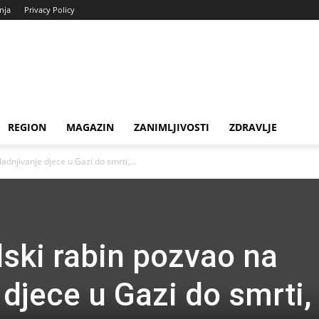
enja
Privacy Policy
REGION
MAGAZIN
ZANIMLJIVOSTI
ZDRAVLJE
ladnjivanje djece u Gazi do smrti,...
elski rabin pozvao na
 djece u Gazi do smrti,