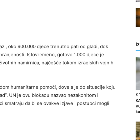
I
i, oko 900.000 djece trenutno pati od gladi, dok
ranjenosti. Istovremeno, gotovo 1.000 djece je
ivotnih namirnica, najčešće tokom izraelskih vojnih
dom humanitarne pomoći, dovela je do situacije koju
glad”. UN je ovu blokadu nazvao nezakonitom i
S
K
i smatraju da bi se ovakve izjave i postupci mogli
VO
ka