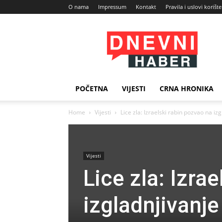
O nama
Impressum
Kontakt
Pravila i uslovi korišt
Dnevni
Haber
POČETNA
VIJESTI
CRNA HRONIKA
Home
Vijesti
Lice zla: Izraelski rabin pozvao na izg
Vijesti
Lice zla: Izra
izgladnjivanje