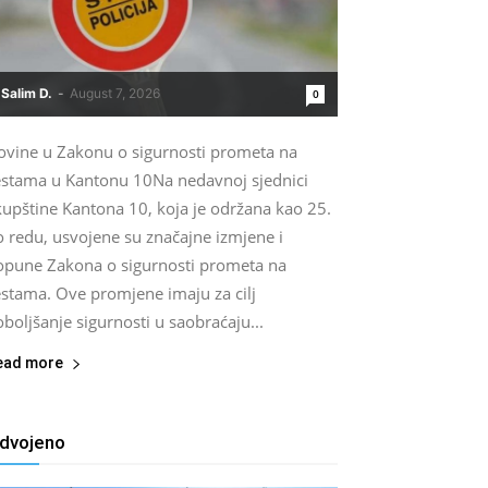
Salim D.
-
August 7, 2026
0
ovine u Zakonu o sigurnosti prometa na
estama u Kantonu 10Na nedavnoj sjednici
kupštine Kantona 10, koja je održana kao 25.
o redu, usvojene su značajne izmjene i
opune Zakona o sigurnosti prometa na
estama. Ove promjene imaju za cilj
boljšanje sigurnosti u saobraćaju...
ead more
zdvojeno