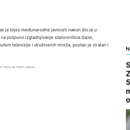
ao je bijes međunarodne javnosti nakon što je u
na potpuno izgladnjivanje stanovništva Gaze,
putem televizije i društvenih mreža, postao je viralan i
N
se nastavlja nakon oglasa
5
m
o