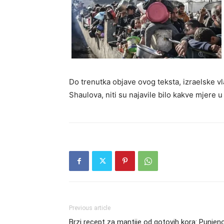
Do trenutka objave ovog teksta, izraelske v
Shaulova, niti su najavile bilo kakve mjere
Previous article
Brzi recept za mantije od gotovih kora: Punjen