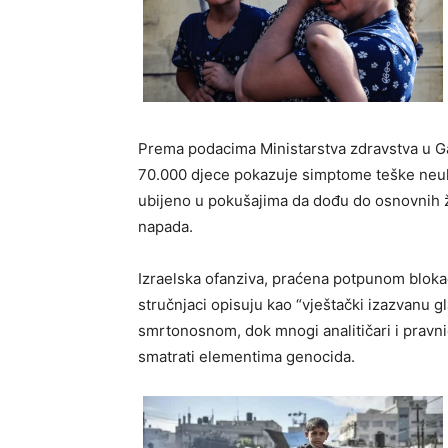
Prema podacima Ministarstva zdravstva u Gaz
70.000 djece pokazuje simptome teške neuh
ubijeno u pokušajima da dođu do osnovnih ž
napada.
Izraelska ofanziva, praćena potpunom bloka
stručnjaci opisuju kao “vještački izazvanu 
smrtonosnom, dok mnogi analitičari i pravnic
smatrati elementima genocida.