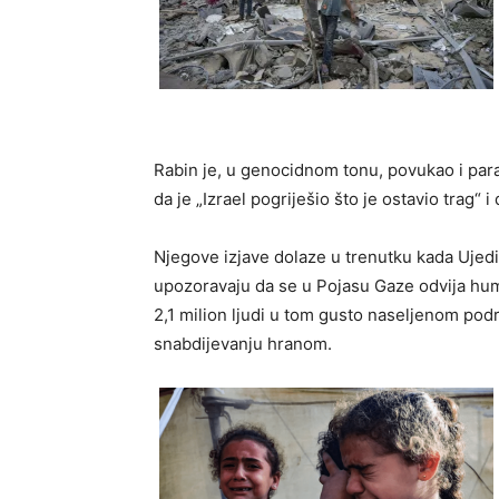
Rabin je, u genocidnom tonu, povukao i para
da je „Izrael pogriješio što je ostavio trag“ 
Njegove izjave dolaze u trenutku kada Ujedi
upozoravaju da se u Pojasu Gaze odvija hu
2,1 milion ljudi u tom gusto naseljenom po
snabdijevanju hranom.