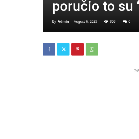
poručio to su 
By
Admin
-
August 6, 2025
803
0
Ogl