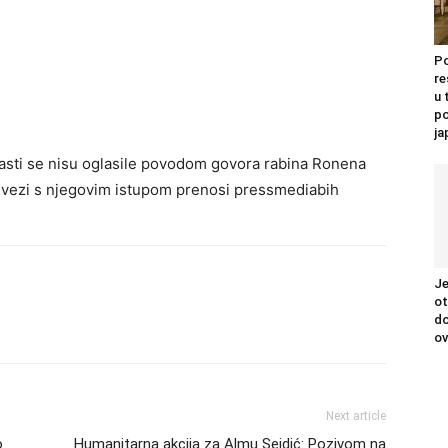
Po
re
u 
po
j
lasti se nisu oglasile povodom govora rabina Ronena
 u vezi s njegovim istupom prenosi pressmediabih
Je
ot
do
ov
Next article
o
Humanitarna akcija za Almu Sejdić: Pozivom na