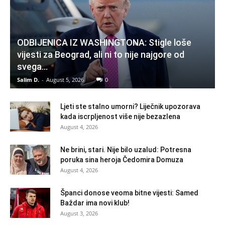
ODBIJENICA IZ WASHINGTONA: Stigle loše
vijesti za Beograd, ali ni to nije najgore od
svega…
Salim D.
-
August 5, 2026
0
Ljeti ste stalno umorni? Liječnik upozorava
kada iscrpljenost više nije bezazlena
August 4, 2026
Ne brini, stari. Nije bilo uzalud: Potresna
poruka sina heroja Čedomira Domuza
August 4, 2026
Španci donose veoma bitne vijesti: Samed
Baždar ima novi klub!
August 3, 2026