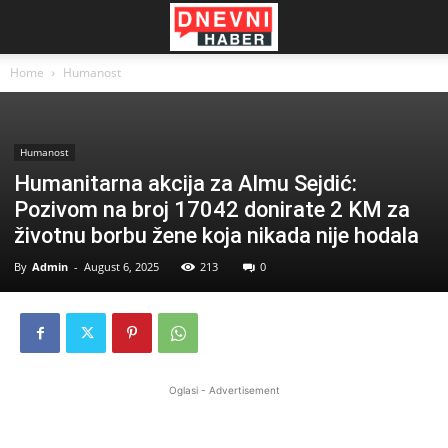
Home
Humanost
Humanost
Humanitarna akcija za Almu Sejdić:
Pozivom na broj 17042 donirate 2 KM za
životnu borbu žene koja nikada nije hodala
By
Admin
-
August 6, 2025
213
0
Oglasi - Advertisement