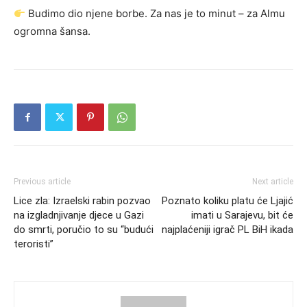
Budimo dio njene borbe. Za nas je to minut – za Almu
ogromna šansa.
Previous article
Next article
Lice zla: Izraelski rabin pozvao
Poznato koliku platu će Ljajić
na izgladnjivanje djece u Gazi
imati u Sarajevu, bit će
do smrti, poručio to su “budući
najplaćeniji igrač PL BiH ikada
teroristi”