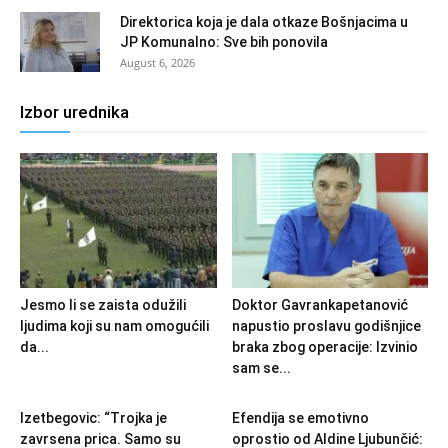
Direktorica koja je dala otkaze Bošnjacima u
JP Komunalno: Sve bih ponovila
August 6, 2026
Izbor urednika
Jesmo li se zaista odužili
Doktor Gavrankapetanović
ljudima koji su nam omogućili
napustio proslavu godišnjice
da...
braka zbog operacije: Izvinio
sam se...
Izetbegovic: “Trojka je
Efendija se emotivno
zavrsena prica. Samo su
oprostio od Aldine Ljubunčić: