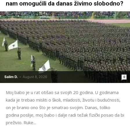
nam omogućili da danas živimo slobodno?
Salim D.
-
August 8, 2026
0
Moj babo je u rat otišao sa svojih 20 godina. U godinama
kada je trebao misliti o školi, mladosti, životu i budućnosti,
on je branio ono što je smatrao svojim. Danas, toliko
godina poslije, moj babo i dalje radi težak fizički posao da bi
preživio. Ruke...