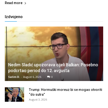
Read more
Izdvojeno
Nedim Sladić upozorava cijeli Balkan: Posebno
podcrtao period do 12. avgusta
Salim D.
-
August 6, 2026
0
Trump: Hormuški moreuz bi se mogao otvoriti
“do sutra”
August 3, 2026