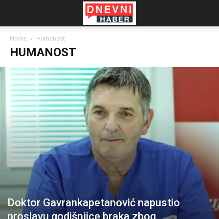
Home
Humanost
HUMANOST
Doktor Gavrankapetanović napustio
proslavu godišnjice braka zbog