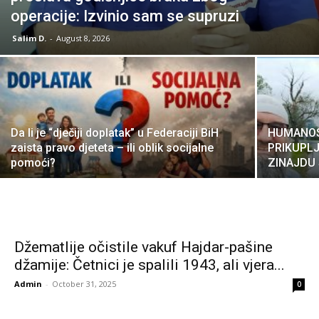
operacije: Izvinio sam se supruzi
Salim D.
-
August 8, 2026
Da li je “dječiji doplatak” u Federaciji BiH
HUMANOST
zaista pravo djeteta – ili oblik socijalne
PRIKUPLJ
pomoći?
ZINAJDU 
Džematlije očistile vakuf Hajdar-pašine
džamije: Četnici je spalili 1943, ali vjera...
Admin
-
October 31, 2025
0