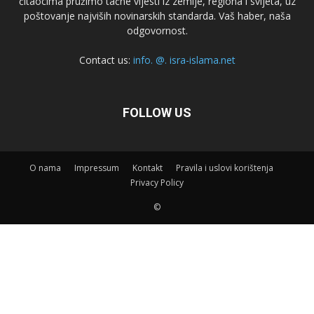
čitaocima pružimo tačne vijesti iz zemlje, regiona i svijeta, uz
poštovanje najviših novinarskih standarda. Vaš haber, naša
odgovornost.
Contact us:
info. @. isra-islama.net
FOLLOW US
O nama
Impressum
Kontakt
Pravila i uslovi korištenja
Privacy Policy
©