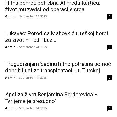
Hitna pomoć potrebna Ahmedu Kurtiću:
život mu zavisi od operacije srca
Admin
-
September 26, 2025
0
Lukavac: Porodica Mahovkić u teškoj borbi
za život – Fadil bez...
Admin
-
September 24, 2025
0
Trogodišnjem Sedinu hitno potrebna pomoć
dobrih ljudi za transplantaciju u Turskoj
Admin
-
September 18, 2025
0
Apel za život Benjamina Serdarevića –
“Vrijeme je presudno”
Admin
-
September 14, 2025
0