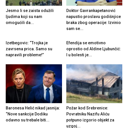
Jesmo li se zaista odužili
Doktor Gavrankapetanović
ljudima koji su nam
napustio proslavu godišnjice
omogućili da...
braka zbog operacije: Izvinio
sam se...
Izetbegovic: “Trojka je
Efendija se emotivno
zavrsena prica. Samo su
oprostio od Aldine Ljubunčić:
napravili probleme!”
I u bolesti je...
Baronesa Helić nikad jasnija:
Požar kod Srebrenice:
“Nove sankcije Dodiku
Povratniku Nazifu Aliću
odavno su trebale biti...
potpuno izgorio objekt za
uzgoj...