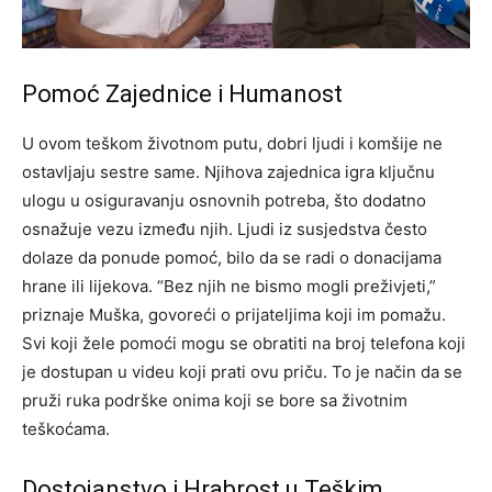
Pomoć Zajednice i Humanost
U ovom teškom životnom putu, dobri ljudi i komšije ne
ostavljaju sestre same. Njihova zajednica igra ključnu
ulogu u osiguravanju osnovnih potreba, što dodatno
osnažuje vezu između njih. Ljudi iz susjedstva često
dolaze da ponude pomoć, bilo da se radi o donacijama
hrane ili lijekova.
“Bez njih ne bismo mogli preživjeti,”
priznaje Muška, govoreći o prijateljima koji im pomažu.
Svi koji žele pomoći mogu se obratiti na broj telefona koji
je dostupan u videu koji prati ovu priču. To je način da se
pruži ruka podrške onima koji se bore sa životnim
teškoćama.
Dostojanstvo i Hrabrost u Teškim