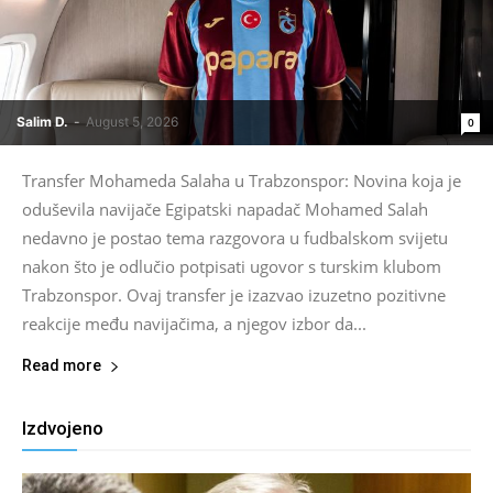
Salim D.
-
August 5, 2026
0
Transfer Mohameda Salaha u Trabzonspor: Novina koja je
oduševila navijače Egipatski napadač Mohamed Salah
nedavno je postao tema razgovora u fudbalskom svijetu
nakon što je odlučio potpisati ugovor s turskim klubom
Trabzonspor. Ovaj transfer je izazvao izuzetno pozitivne
reakcije među navijačima, a njegov izbor da...
Read more
Izdvojeno