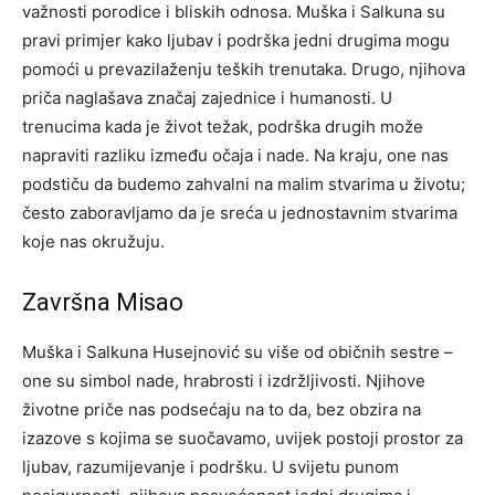
važnosti porodice i bliskih odnosa. Muška i Salkuna su
pravi primjer kako ljubav i podrška jedni drugima mogu
pomoći u prevazilaženju teških trenutaka. Drugo, njihova
priča naglašava značaj zajednice i humanosti.
U
trenucima kada je život težak, podrška drugih može
napraviti razliku između očaja i nade. Na kraju, one nas
podstiču da budemo zahvalni na malim stvarima u životu;
često zaboravljamo da je sreća u jednostavnim stvarima
koje nas okružuju.
Završna Misao
Muška i Salkuna Husejnović su više od običnih sestre –
one su simbol nade, hrabrosti i izdržljivosti. Njihove
životne priče nas podsećaju na to da, bez obzira na
izazove s kojima se suočavamo, uvijek postoji prostor za
ljubav, razumijevanje i podršku.
U svijetu punom