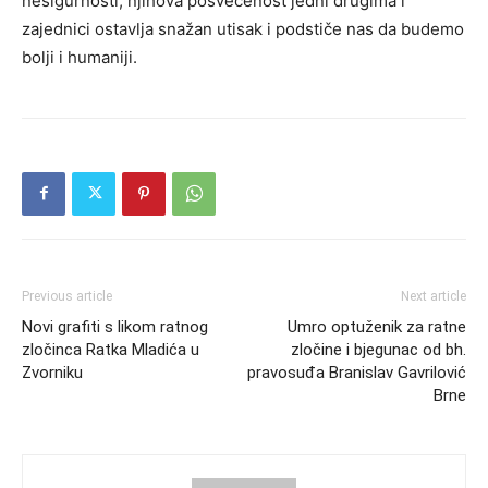
nesigurnosti, njihova posvećenost jedni drugima i
zajednici ostavlja snažan utisak i podstiče nas da budemo
bolji i humaniji.
Previous article
Next article
Novi grafiti s likom ratnog
Umro optuženik za ratne
zločinca Ratka Mladića u
zločine i bjegunac od bh.
Zvorniku
pravosuđa Branislav Gavrilović
Brne