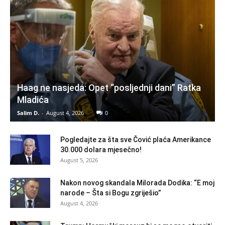
Haag ne nasjeda: Opet “posljednji dani” Ratka
Mladića
Salim D.
-
August 4, 2026
0
Pogledajte za šta sve Čović plaća Amerikance
30.000 dolara mjesečno!
August 5, 2026
Nakon novog skandala Milorada Dodika: “E moj
narode – Šta si Bogu zgriješio”
August 4, 2026