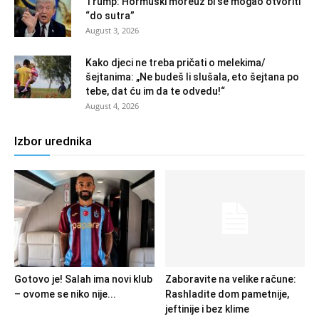
Trump: Hormuški moreuz bi se mogao otvoriti
“do sutra”
August 3, 2026
Kako djeci ne treba pričati o melekima/
šejtanima: „Ne budeš li slušala, eto šejtana po
tebe, dat ću im da te odvedu!“
August 4, 2026
Izbor urednika
Gotovo je! Salah ima novi klub
Zaboravite na velike račune:
– ovome se niko nije...
Rashladite dom pametnije,
jeftinije i bez klime