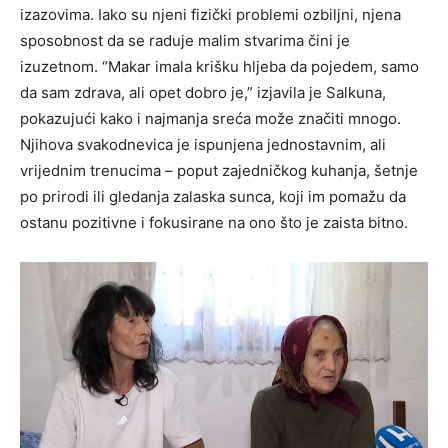
izazovima. Iako su njeni fizički problemi ozbiljni, njena
sposobnost da se raduje malim stvarima čini je
izuzetnom. “Makar imala krišku hljeba da pojedem, samo
da sam zdrava, ali opet dobro je,” izjavila je Salkuna,
pokazujući kako i najmanja sreća može značiti mnogo.
Njihova svakodnevica je ispunjena jednostavnim, ali
vrijednim trenucima – poput zajedničkog kuhanja, šetnje
po prirodi ili gledanja zalaska sunca, koji im pomažu da
ostanu pozitivne i fokusirane na ono što je zaista bitno.