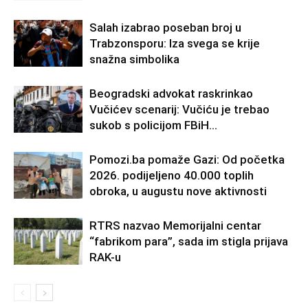
Salah izabrao poseban broj u
Trabzonsporu: Iza svega se krije
snažna simbolika
Beogradski advokat raskrinkao
Vučićev scenarij: Vučiću je trebao
sukob s policijom FBiH…
Pomozi.ba pomaže Gazi: Od početka
2026. podijeljeno 40.000 toplih
obroka, u augustu nove aktivnosti
RTRS nazvao Memorijalni centar
“fabrikom para”, sada im stigla prijava
RAK-u