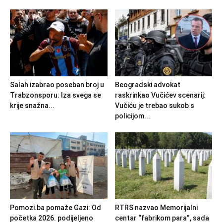
Salah izabrao poseban broj u
Beogradski advokat
Trabzonsporu: Iza svega se
raskrinkao Vučićev scenarij:
krije snažna...
Vučiću je trebao sukob s
policijom...
Pomozi.ba pomaže Gazi: Od
RTRS nazvao Memorijalni
početka 2026. podijeljeno
centar “fabrikom para”, sada