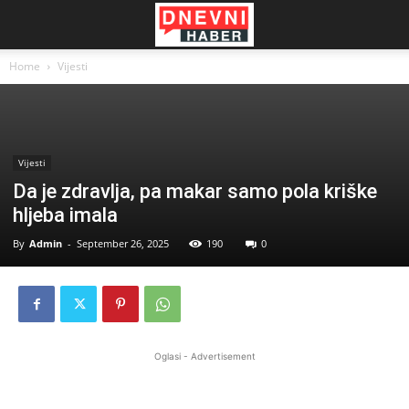
Home
Vijesti
Vijesti
Da je zdravlja, pa makar samo pola kriške
hljeba imala
By
Admin
-
September 26, 2025
190
0
Oglasi - Advertisement