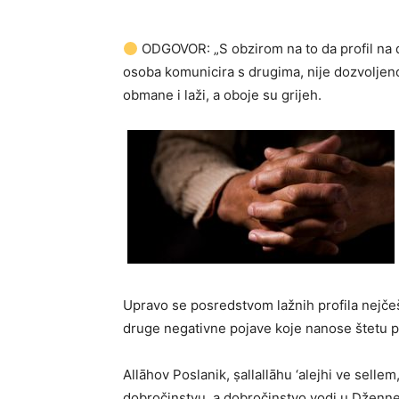
ODGOVOR: „S obzirom na to da profil na 
osoba komunicira s drugima, nije dozvoljeno 
obmane i laži, a oboje su grijeh.
Upravo se posredstvom lažnih profila nejčeš
druge negativne pojave koje nanose štetu po
Allāhov Poslanik, ṣallallāhu ‘alejhi ve sellem,
dobročinstvu, a dobročinstvo vodi u Džennet. 