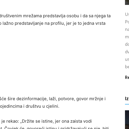
U
društvenim mrežama predstavlja osobu i da sa njega ta
P
lažno predstavljanje na profilu, jer je to jedna vrsta
na
ma
d
dv
us
be
R
I
će šire dezinformacije, laži, potvore, govor mržnje i
jedincima i društvu u cjelini.
 je rekao: „Držite se istine, jer ona zaista vodi
Čovjek će, govoreći istinu i pridržavajući se nje, biti