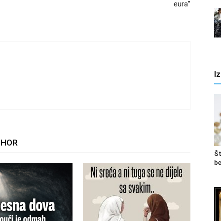
eura”
I
THOR
Št
be