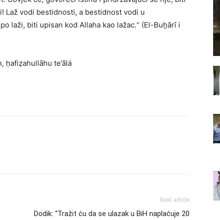
i! Laž vodi bestidnosti, a bestidnost vodi u
 laži, biti upisan kod Allaha kao lažac.“ (El-Buḫārī i
, ḥafiẓahullāhu te’ālá
Next article
Dodik: “Tražit ću da se ulazak u BiH naplaćuje 20