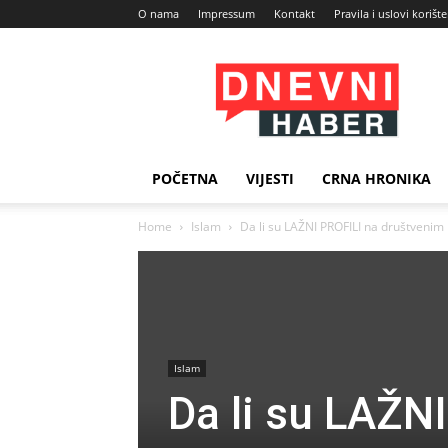
O nama
Impressum
Kontakt
Pravila i uslovi korišt
Dnevni
Haber
POČETNA
VIJESTI
CRNA HRONIKA
Home
Islam
Da li su LAŽNI PROFILI na društveni
Islam
Da li su LAŽN