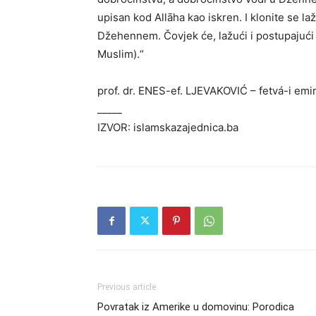
upisan kod Allāha kao iskren. I klonite se laž
Džehennem. Čovjek će, lažući i postupajući po
Muslim).“
prof. dr. ENES-ef. LJEVAKOVIĆ – fetvá-i emin
_____
IZVOR: islamskazajednica.ba
Previous article
Povratak iz Amerike u domovinu: Porodica