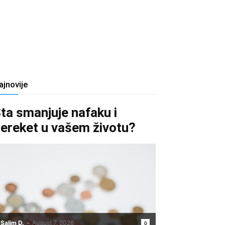
ajnovije
ta smanjuje nafaku i
ereket u vašem životu?
Salim D.
-
August 7, 2026
0