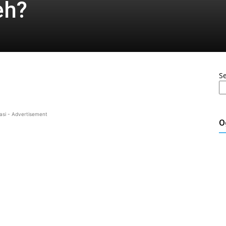
eh?
S
asi - Advertisement
O