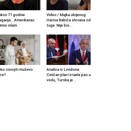
kon 71 godine
Video / Majka ubijenog
aganja… Amerikanac
Harisa Babića shrvana od
imio islam
tuge: Nije bio...
ko osvojiti muževo
Analiza iz Londona:
ce?
Ciničan plan Izraela pao u
vodu, Turska je...