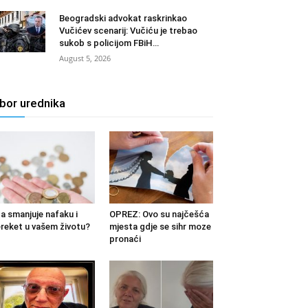
Beogradski advokat raskrinkao
Vučićev scenarij: Vučiću je trebao
sukob s policijom FBiH…
August 5, 2026
zbor urednika
a smanjuje nafaku i
OPREZ: Ovo su najčešća
reket u vašem životu?
mjesta gdje se sihr moze
pronaći