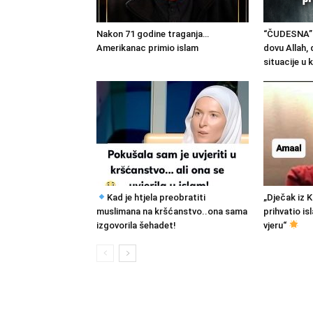
Nakon 71 godine traganja…
“ČUDESNA” 
Amerikanac primio islam
dovu Allah, 
situacije u k
Kad je htjela preobratiti
„Dječak iz 
muslimana na kršćanstvo..ona sama
prihvatio is
izgovorila šehadet!
vjeru“