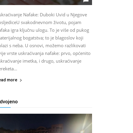
skraćivanje Nafake: Duboki Uvid u Njegove
osljediceU svakodnevnom životu, pojam
faka igra ključnu ulogu. To je više od pukog
terijalnog bogatstva; to je blagoslov koji
olazi s neba. U osnovi, možemo razlikovati
ije vrste uskraćivanja nafake: prvo, općenito
kraćivanje imetka, i drugo, uskraćivanje
reketa...
ead more
zdvojeno