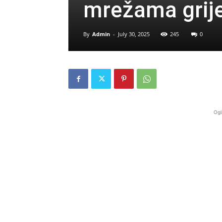
mrežama grij
By
Admin
-
July 30, 2025
245
0
Ogl