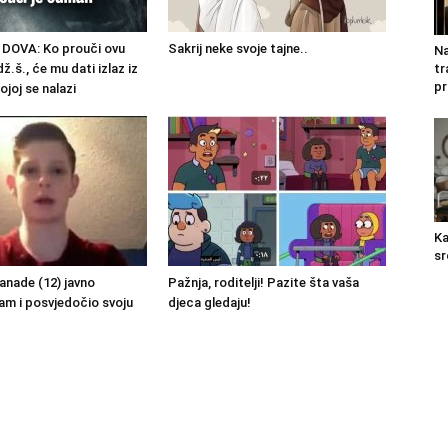
DOVA: Ko prouči ovu
Sakrij neke svoje tajne..
Na
tr
dž.š., će mu dati izlaz iz
pr
ojoj se nalazi
Ka
sr
Kanade (12) javno
Pažnja, roditelji! Pazite šta vaša
lam i posvjedočio svoju
djeca gledaju!