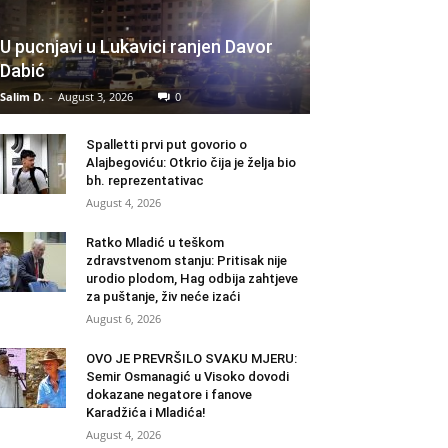
U pucnjavi u Lukavici ranjen Davor
Dabić
Salim D.
-
August 3, 2026
0
Spalletti prvi put govorio o
Alajbegoviću: Otkrio čija je želja bio
bh. reprezentativac
August 4, 2026
Ratko Mladić u teškom
zdravstvenom stanju: Pritisak nije
urodio plodom, Hag odbija zahtjeve
za puštanje, živ neće izaći
August 6, 2026
OVO JE PREVRŠILO SVAKU MJERU:
Semir Osmanagić u Visoko dovodi
dokazane negatore i fanove
Karadžića i Mladića!
August 4, 2026