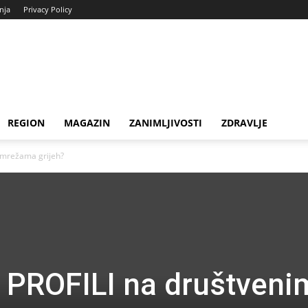
enja
Privacy Policy
REGION
MAGAZIN
ZANIMLJIVOSTI
ZDRAVLJE
m mrežama grijeh?
I PROFILI na društveni