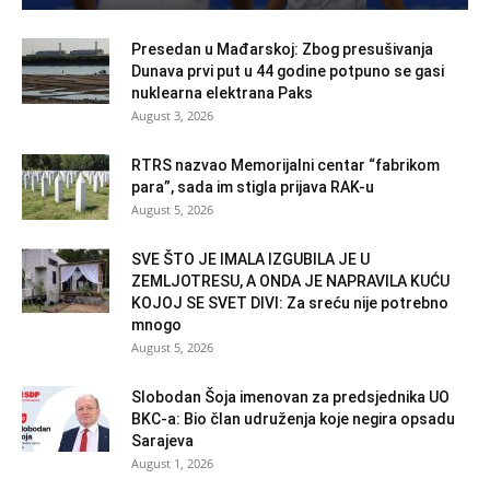
Presedan u Mađarskoj: Zbog presušivanja
Dunava prvi put u 44 godine potpuno se gasi
nuklearna elektrana Paks
August 3, 2026
RTRS nazvao Memorijalni centar “fabrikom
para”, sada im stigla prijava RAK-u
August 5, 2026
SVE ŠTO JE IMALA IZGUBILA JE U
ZEMLJOTRESU, A ONDA JE NAPRAVILA KUĆU
KOJOJ SE SVET DIVI: Za sreću nije potrebno
mnogo
August 5, 2026
Slobodan Šoja imenovan za predsjednika UO
BKC-a: Bio član udruženja koje negira opsadu
Sarajeva
August 1, 2026