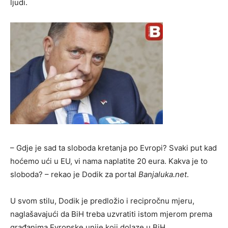
ljudi.
– Gdje je sad ta sloboda kretanja po Evropi? Svaki put kad
hoćemo ući u EU, vi nama naplatite 20 eura. Kakva je to
sloboda? – rekao je Dodik za portal
Banjaluka.net
.
U svom stilu, Dodik je predložio i recipročnu mjeru,
naglašavajući da BiH treba uzvratiti istom mjerom prema
građanima Evropske unije koji dolaze u BiH.