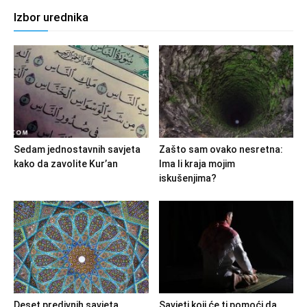
Izbor urednika
Sedam jednostavnih savjeta
Zašto sam ovako nesretna:
kako da zavolite Kur’an
Ima li kraja mojim
iskušenjima?
Deset predivnih savjeta
Savjeti koji će ti pomoći da