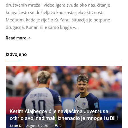
društvenih mreža i video igara svuda oko nas, čitanje
knjiga često se doživljava kao zastarjela aktivnost.
Međutim, kada je riječ o Kur’anu, situacija je potpuno
drugačija. Kur’an nije samo knjiga –...
Read more
Izdvojeno
Kerim Alajbegović je navijačima Juventusa
otkrio svoj nadimak, iznenadio je mnoge i u BiH
Salim D.
-
August 3, 2026
0