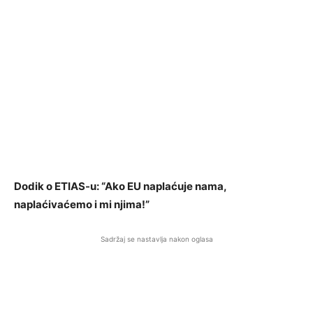
Dodik o ETIAS-u: “Ako EU naplaćuje nama,
naplaćivaćemo i mi njima!”
Sadržaj se nastavlja nakon oglasa