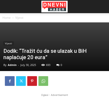
Home
Vijesti
Vijesti
Dodik: “Tražit ću da se ulazak u BiH
naplaćuje 20 eura”
By
Admin
-
July 30, 2025
693
0
Oglasi - Advertisement