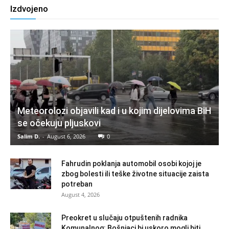
Izdvojeno
Meteorolozi objavili kad i u kojim dijelovima BiH
se očekuju pljuskovi
Salim D.
-
August 6, 2026
0
Fahrudin poklanja automobil osobi kojoj je
zbog bolesti ili teške životne situacije zaista
potreban
August 4, 2026
Preokret u slučaju otpuštenih radnika
Komunalnog: Bošnjaci bi uskoro mogli biti