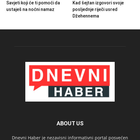
Savjeti koji će ti pomoći da
Kad šejtan izgovori svoje
ustaješ na noćni namaz
posljednje riječi usred
Džehennema
ABOUT US
Dnevni Haber je nezavisni informativni portal posvećen