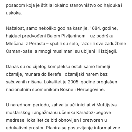
posadom koja je štitila lokalno stanovništvo od hajduka i
uskoka.
Nažalost, samo nekoliko godina kasnije, 1684. godine,
hajduci predvođeni Bajom Pivljaninom – uz podršku
Mlečana iz Perasta – spalili su selo, razorili sve zadužbine
Osman-paše, a mnogi muslimani su ubijeni ili izbjegli.
Danas su od cijelog kompleksa ostali samo temelji
džamije, munara do šerefe i džamijski harem bez
sačuvanih nišana. Lokalitet je 2005. godine proglašen
nacionalnim spomenikom Bosne i Hercegovine.
U narednom periodu, zahvaljujući inicijativi Muftijstva
mostarskog i angažmanu učenika Karađoz-begove
medrese, lokalitet će biti obnovljen i pretvoren u
edukativni prostor. Planira se postavljanje informativne