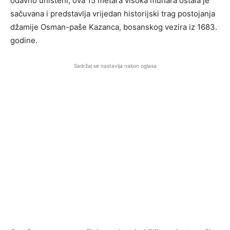
odavno uništeni, ova 15 metara visoka munara ostala je
sačuvana i predstavlja vrijedan historijski trag postojanja
džamije Osman-paše Kazanca, bosanskog vezira iz 1683.
godine.
Sadržaj se nastavlja nakon oglasa