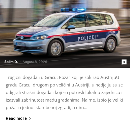
Salim D.
-
August 8, 2026
0
Tragični događaji u Gracu: Požar koji je šokirao AustrijuU
gradu Gracu, drugom po veličini u Austriji, u nedjelju su se
odigrali strašni događaji koji su potresli lokalnu zajednicu i
izazvali zabrinutost među građanima. Naime, izbio je veliki
požar u jednoj stambenoj zgradi, a dim...
Read more