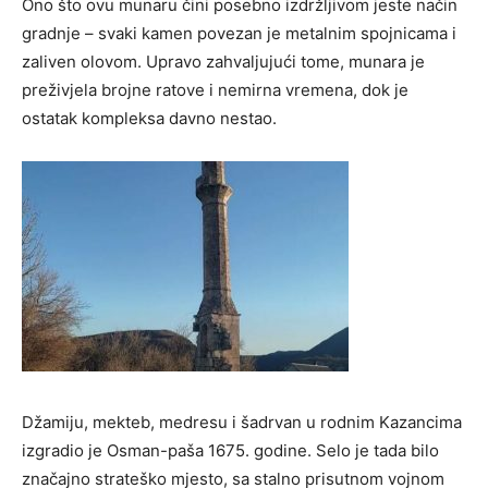
Ono što ovu munaru čini posebno izdržljivom jeste način
gradnje – svaki kamen povezan je metalnim spojnicama i
zaliven olovom. Upravo zahvaljujući tome, munara je
preživjela brojne ratove i nemirna vremena, dok je
ostatak kompleksa davno nestao.
Džamiju, mekteb, medresu i šadrvan u rodnim Kazancima
izgradio je Osman-paša 1675. godine. Selo je tada bilo
značajno strateško mjesto, sa stalno prisutnom vojnom