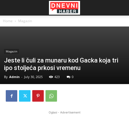
Home
Magazin
Magazin
Jeste li čuli za munaru kod Gacka koja tri
ipo stoljeća prkosi vremenu
By
Admin
-
July 30, 2025
423
0
Oglasi - Advertisement