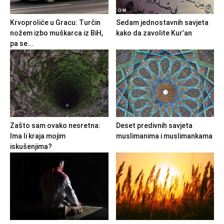
Krvoproliće u Gracu: Turčin
Sedam jednostavnih savjeta
nožem izbo muškarca iz BiH,
kako da zavolite Kur’an
pa se...
Zašto sam ovako nesretna:
Deset predivnih savjeta
Ima li kraja mojim
muslimanima i muslimankama
iskušenjima?