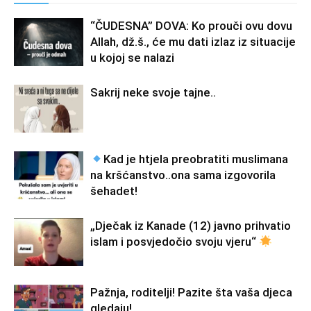
“ČUDESNA” DOVA: Ko prouči ovu dovu
Allah, dž.š., će mu dati izlaz iz situacije
u kojoj se nalazi
Sakrij neke svoje tajne..
Kad je htjela preobratiti muslimana
na kršćanstvo..ona sama izgovorila
šehadet!
„Dječak iz Kanade (12) javno prihvatio
islam i posvjedočio svoju vjeru“
Pažnja, roditelji! Pazite šta vaša djeca
gledaju!