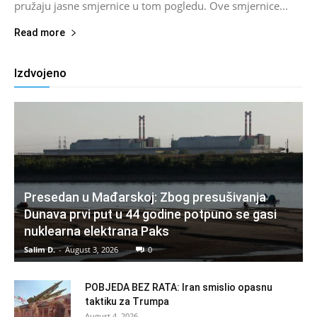
pružaju jasne smjernice u tom pogledu. Ove smjernice...
Read more
Izdvojeno
Presedan u Mađarskoj: Zbog presušivanja
Dunava prvi put u 44 godine potpuno se gasi
nuklearna elektrana Paks
Salim D.
-
August 3, 2026
0
POBJEDA BEZ RATA: Iran smislio opasnu
taktiku za Trumpa
August 4, 2026