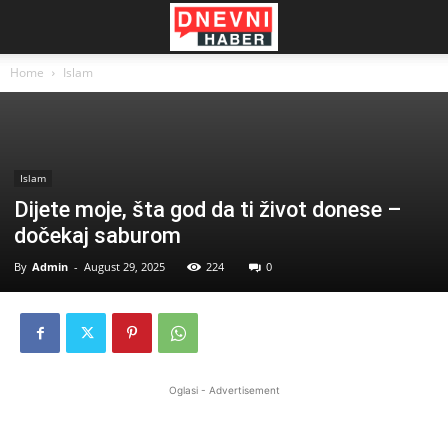
Home
Islam
Islam
Dijete moje, šta god da ti život donese –
dočekaj saburom
By
Admin
-
August 29, 2025
224
0
Oglasi - Advertisement