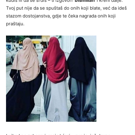
kudiš ili da se srdiš – ti izgovori ‘
bismillah
’ i kreni dalje.
Tvoj put nije da se spuštaš do onih koji blate, već da ideš
stazom dostojanstva, gdje te čeka nagrada onih koji
praštaju.