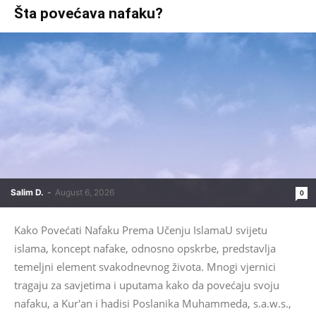
Šta povećava nafaku?
Salim D.
-
August 6, 2026
0
Kako Povećati Nafaku Prema Učenju IslamaU svijetu
islama, koncept nafake, odnosno opskrbe, predstavlja
temeljni element svakodnevnog života. Mnogi vjernici
tragaju za savjetima i uputama kako da povećaju svoju
nafaku, a Kur'an i hadisi Poslanika Muhammeda, s.a.w.s.,