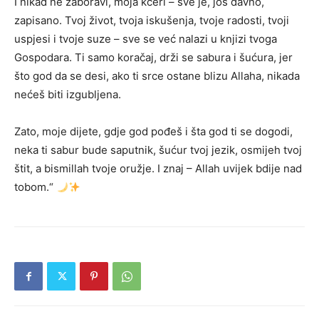
I nikad ne zaboravi, moja kćeri – sve je, još davno,
zapisano. Tvoj život, tvoja iskušenja, tvoje radosti, tvoji
uspjesi i tvoje suze – sve se već nalazi u knjizi tvoga
Gospodara. Ti samo koračaj, drži se sabura i šućura, jer
što god da se desi, ako ti srce ostane blizu Allaha, nikada
nećeš biti izgubljena.
Zato, moje dijete, gdje god pođeš i šta god ti se dogodi,
neka ti sabur bude saputnik, šućur tvoj jezik, osmijeh tvoj
štit, a bismillah tvoje oružje. I znaj – Allah uvijek bdije nad
tobom.“