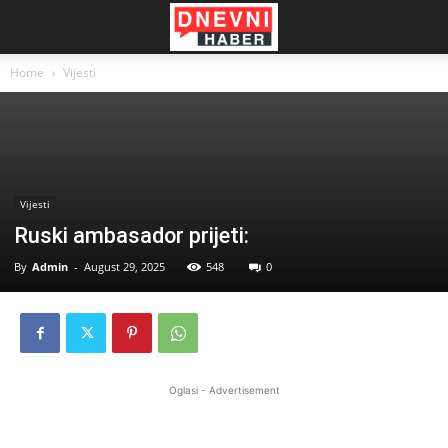
Home
Vijesti
Vijesti
Ruski ambasador prijeti:
By
Admin
-
August 29, 2025
548
0
Oglasi - Advertisement