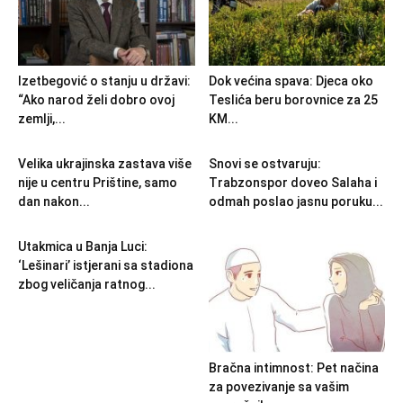
Izetbegović o stanju u državi:
Dok većina spava: Djeca oko
“Ako narod želi dobro ovoj
Teslića beru borovnice za 25
zemlji,...
KM...
Velika ukrajinska zastava više
Snovi se ostvaruju:
nije u centru Prištine, samo
Trabzonspor doveo Salaha i
dan nakon...
odmah poslao jasnu poruku...
Utakmica u Banja Luci:
‘Lešinari’ istjerani sa stadiona
zbog veličanja ratnog...
Bračna intimnost: Pet načina
za povezivanje sa vašim