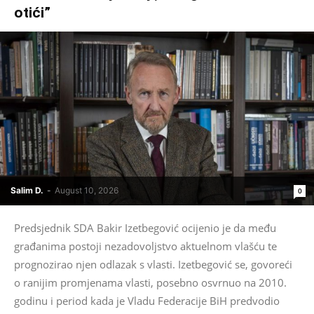
otići”
Salim D.
-
August 10, 2026
0
Predsjednik SDA Bakir Izetbegović ocijenio je da među
građanima postoji nezadovoljstvo aktuelnom vlašću te
prognozirao njen odlazak s vlasti. Izetbegović se, govoreći
o ranijim promjenama vlasti, posebno osvrnuo na 2010.
godinu i period kada je Vladu Federacije BiH predvodio