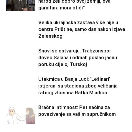
narod želi dobro ovoj zemlji, ova
garnitura mora otići”
Velika ukrajinska zastava više nije u
centru Prištine, samo dan nakon izjave
Zelenskog
Snovi se ostvaruju: Trabzonspor
doveo Salaha i odmah poslao jasnu
poruku cijeloj Turskoj
Utakmica u Banja Luci: ‘Lešinari’
istjerani sa stadiona zbog veličanja
ratnog zločinca Ratka Mladića
Bračna intimnost: Pet načina za
povezivanje sa vašim supružnikom