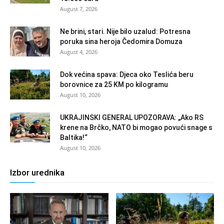
August 7, 2026
Ne brini, stari. Nije bilo uzalud: Potresna
poruka sina heroja Čedomira Domuza
August 4, 2026
Dok većina spava: Djeca oko Teslića beru
borovnice za 25 KM po kilogramu
August 10, 2026
UKRAJINSKI GENERAL UPOZORAVA: „Ako RS
krene na Brčko, NATO bi mogao povući snage s
Baltika!“
August 10, 2026
Izbor urednika