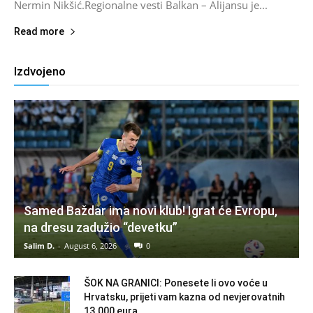
Nermin Nikšić.Regionalne vesti Balkan – Alijansu je...
Read more
Izdvojeno
Samed Baždar ima novi klub! Igrat će Evropu,
na dresu zadužio “devetku”
Salim D.
-
August 6, 2026
0
ŠOK NA GRANICI: Ponesete li ovo voće u
Hrvatsku, prijeti vam kazna od nevjerovatnih
13.000 eura