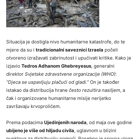
Situacija je dostigla nivo humanitarne katastrofe, do te
mjere da su i
tradicionalni saveznici Izraela
počeli
otvoreno izražavati zabrinutost i upućivati kritike. Kako je
izjavio
Tedros Adhanom Ghebreyesus
, generalni
direktor
Svjetske zdravstvene organizacije (WHO)
:
“Djeca se uspavljuju plačući od gladi.”
On je također
istakao da distribucija hrane
često rezultira nasiljem
, a
čak i organizovane humanitarne misije nerijetko
završavaju krvoprolićem.
Prema podacima
Ujedinjenih naroda
, od maja ove godine
ubijeno je više od hiljadu civila
, uglavnom u blizini
punktova za distribuciju pomoći. Posebno je sporna uloga