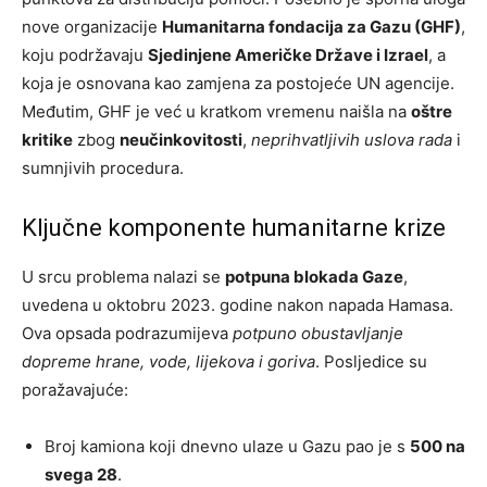
nove organizacije
Humanitarna fondacija za Gazu (GHF)
,
koju podržavaju
Sjedinjene Američke Države i Izrael
, a
koja je osnovana kao zamjena za postojeće UN agencije.
Međutim, GHF je već u kratkom vremenu naišla na
oštre
kritike
zbog
neučinkovitosti
,
neprihvatljivih uslova rada
i
sumnjivih procedura.
Ključne komponente humanitarne krize
U srcu problema nalazi se
potpuna blokada Gaze
,
uvedena u oktobru 2023. godine nakon napada Hamasa.
Ova opsada podrazumijeva
potpuno obustavljanje
dopreme hrane, vode, lijekova i goriva
. Posljedice su
poražavajuće:
Broj kamiona koji dnevno ulaze u Gazu pao je s
500 na
svega 28
.