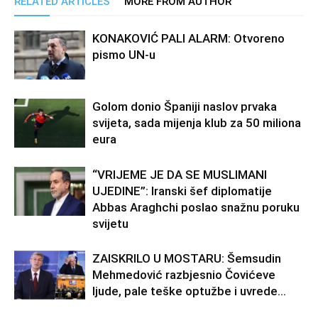
RELATED ARTICLES
MORE FROM AUTHOR
KONAKOVIĆ PALI ALARM: Otvoreno
pismo UN-u
Golom donio Španiji naslov prvaka
svijeta, sada mijenja klub za 50 miliona
eura
“VRIJEME JE DA SE MUSLIMANI
UJEDINE”: Iranski šef diplomatije
Abbas Araghchi poslao snažnu poruku
svijetu
ZAISKRILO U MOSTARU: Šemsudin
Mehmedović razbjesnio Čovićeve
ljude, pale teške optužbe i uvrede…