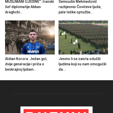
MUSLIMANI UJEDINE”: Iranski
Šemsudin Mehmedović
šef diplomatije Abbas
razbjesnio Čovićeve ljude,
Araghchi...
pale teške optužbe...
Aldian Korora: Jedan gol,
Jesmo li se zaista odužili
dvije generacije i priča o
ljudima koji su nam omogućili
beskrajnoj ljubavi...
da...