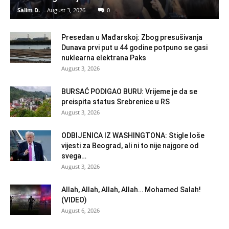
Salim D.
-
August 3, 2026
0
Presedan u Mađarskoj: Zbog presušivanja
Dunava prvi put u 44 godine potpuno se gasi
nuklearna elektrana Paks
August 3, 2026
BURSAĆ PODIGAO BURU: Vrijeme je da se
preispita status Srebrenice u RS
August 3, 2026
ODBIJENICA IZ WASHINGTONA: Stigle loše
vijesti za Beograd, ali ni to nije najgore od
svega…
August 3, 2026
Allah, Allah, Allah, Allah… Mohamed Salah!
(VIDEO)
August 6, 2026