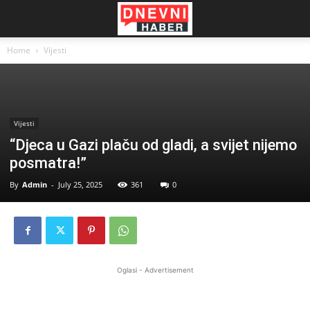
Home
Vijesti
Vijesti
“Djeca u Gazi plaču od gladi, a svijet nijemo
posmatra!”
By
Admin
-
July 25, 2025
361
0
Oglasi - Advertisement