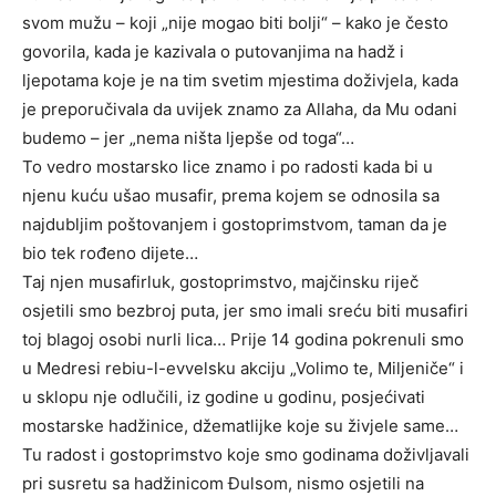
svom mužu – koji „nije mogao biti bolji“ – kako je često
govorila, kada je kazivala o putovanjima na hadž i
ljepotama koje je na tim svetim mjestima doživjela, kada
je preporučivala da uvijek znamo za Allaha, da Mu odani
budemo – jer „nema ništa ljepše od toga“…
To vedro mostarsko lice znamo i po radosti kada bi u
njenu kuću ušao musafir, prema kojem se odnosila sa
najdubljim poštovanjem i gostoprimstvom, taman da je
bio tek rođeno dijete…
Taj njen musafirluk, gostoprimstvo, majčinsku riječ
osjetili smo bezbroj puta, jer smo imali sreću biti musafiri
toj blagoj osobi nurli lica… Prije 14 godina pokrenuli smo
u Medresi rebiu-l-evvelsku akciju „Volimo te, Miljeniče“ i
u sklopu nje odlučili, iz godine u godinu, posjećivati
mostarske hadžinice, džematlijke koje su živjele same…
Tu radost i gostoprimstvo koje smo godinama doživljavali
pri susretu sa hadžinicom Đulsom, nismo osjetili na