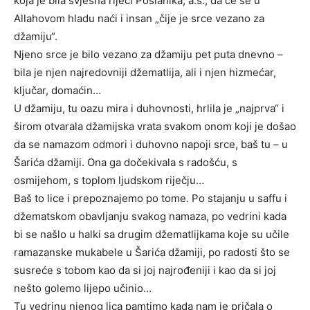
koja je bila svjesna riječi Poslanika, a.s., da će se u
Allahovom hladu naći i insan „čije je srce vezano za
džamiju“.
Njeno srce je bilo vezano za džamiju pet puta dnevno –
bila je njen najredovniji džematlija, ali i njen hizmećar,
ključar, domaćin…
U džamiju, tu oazu mira i duhovnosti, hrlila je „najprva“ i
širom otvarala džamijska vrata svakom onom koji je došao
da se namazom odmori i duhovno napoji srce, baš tu – u
Šarića džamiji. Ona ga dočekivala s radošću, s
osmijehom, s toplom ljudskom riječju…
Baš to lice i prepoznajemo po tome. Po stajanju u saffu i
džematskom obavljanju svakog namaza, po vedrini kada
bi se našlo u halki sa drugim džematlijkama koje su učile
ramazanske mukabele u Šarića džamiji, po radosti što se
susreće s tobom kao da si joj najrođeniji i kao da si joj
nešto golemo lijepo učinio…
Tu vedrinu njenog lica pamtimo kada nam je pričala o