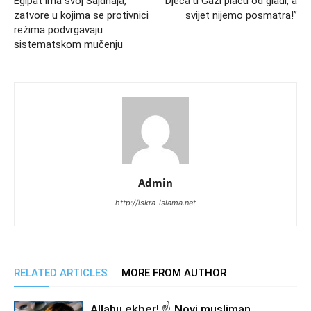
Egipat ima svoj Sajdnaja,
“Djeca u Gazi plaču od gladi, a
zatvore u kojima se protivnici
svijet nijemo posmatra!”
režima podvrgavaju
sistematskom mučenju
Admin
http://iskra-islama.net
RELATED ARTICLES
MORE FROM AUTHOR
Allahu ekber! ☝️ Novi musliman