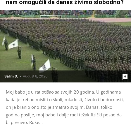
nam omogućili da danas živimo slobodno?
Salim D.
-
August 8, 2026
0
Moj babo je u rat otišao sa svojih 20 godina. U godinama
kada je trebao misliti o školi, mladosti, životu i budućnosti,
on je branio ono što je smatrao svojim. Danas, toliko
godina poslije, moj babo i dalje radi težak fizički posao da
bi preživio. Ruke...