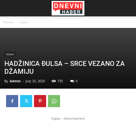
Home
Islam
Islam
HADŽINICA ĐULSA – SRCE VEZANO ZA
DŽAMIJU
By
Admin
-
July 25, 2025
735
0
Oglasi - Advertisement