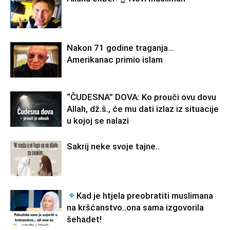
Nakon 71 godine traganja…
Amerikanac primio islam
“ČUDESNA” DOVA: Ko prouči ovu dovu
Allah, dž.š., će mu dati izlaz iz situacije
u kojoj se nalazi
Sakrij neke svoje tajne..
Kad je htjela preobratiti muslimana
na kršćanstvo..ona sama izgovorila
šehadet!