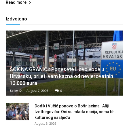
Read more
Izdvojeno
ŠOK NA GRANICI: Ponesete li ovo voće u
Hrvatsku, prijeti vam kazna od nevjerovatnih
13.000 eura
Salim D.
-
August 7, 2026
0
Dodik i Vučić ponovo o Bošnjacima i Aliji
Izetbegoviću: Oni su mlada nacija, nema bh.
kulturnog nasljeđa
August 3, 2026