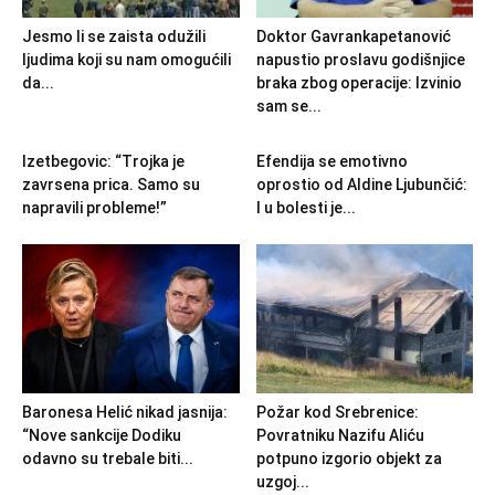
Jesmo li se zaista odužili
Doktor Gavrankapetanović
ljudima koji su nam omogućili
napustio proslavu godišnjice
da...
braka zbog operacije: Izvinio
sam se...
Izetbegovic: “Trojka je
Efendija se emotivno
zavrsena prica. Samo su
oprostio od Aldine Ljubunčić:
napravili probleme!”
I u bolesti je...
Baronesa Helić nikad jasnija:
Požar kod Srebrenice:
“Nove sankcije Dodiku
Povratniku Nazifu Aliću
odavno su trebale biti...
potpuno izgorio objekt za
uzgoj...