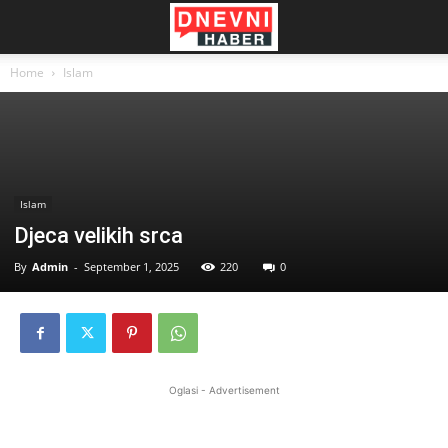
Home
Islam
Islam
Djeca velikih srca
By
Admin
-
September 1, 2025
220
0
Oglasi - Advertisement