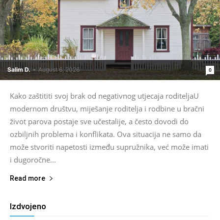
Salim D.
-
August 6, 2026
0
Kako zaštititi svoj brak od negativnog utjecaja roditeljaU
modernom društvu, miješanje roditelja i rodbine u bračni
život parova postaje sve učestalije, a često dovodi do
ozbiljnih problema i konflikata. Ova situacija ne samo da
može stvoriti napetosti između supružnika, već može imati
i dugoročne...
Read more
Izdvojeno