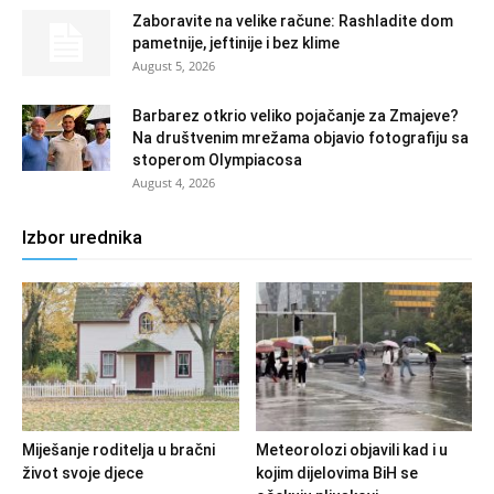
Zaboravite na velike račune: Rashladite dom
pametnije, jeftinije i bez klime
August 5, 2026
Barbarez otkrio veliko pojačanje za Zmajeve?
Na društvenim mrežama objavio fotografiju sa
stoperom Olympiacosa
August 4, 2026
Izbor urednika
Miješanje roditelja u bračni
Meteorolozi objavili kad i u
život svoje djece
kojim dijelovima BiH se