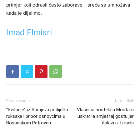
primjer koji odrasli često zaborave – sreća se umnožava
kada je dijelimo.
Imad Elmisri
Previous article
Next article
“Svitanje” iz Sarajeva podijelilo
Vlasnica hostela u Mostaru
ruksake i pribor osnovcima u
uskratila smještaj gostu jer
Bosanskom Petrovcu
dolazi iz Izraela