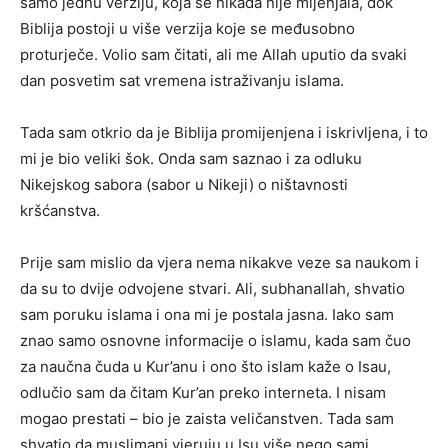
samo jednu verziju, koja se nikada nije mijenjala, dok
Biblija postoji u više verzija koje se međusobno
proturječe. Volio sam čitati, ali me Allah uputio da svaki
dan posvetim sat vremena istraživanju islama.
Tada sam otkrio da je Biblija promijenjena i iskrivljena, i to
mi je bio veliki šok. Onda sam saznao i za odluku
Nikejskog sabora (sabor u Nikeji) o ništavnosti
kršćanstva.
Prije sam mislio da vjera nema nikakve veze sa naukom i
da su to dvije odvojene stvari. Ali, subhanallah, shvatio
sam poruku islama i ona mi je postala jasna. Iako sam
znao samo osnovne informacije o islamu, kada sam čuo
za naučna čuda u Kur’anu i ono što islam kaže o Isau,
odlučio sam da čitam Kur’an preko interneta. I nisam
mogao prestati – bio je zaista veličanstven. Tada sam
shvatio da muslimani vjeruju u Isu više nego sami