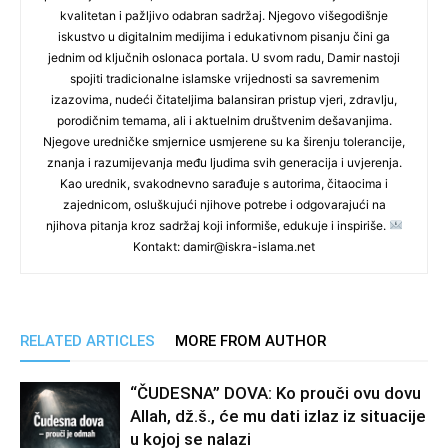
kvalitetan i pažljivo odabran sadržaj. Njegovo višegodišnje
iskustvo u digitalnim medijima i edukativnom pisanju čini ga
jednim od ključnih oslonaca portala. U svom radu, Damir nastoji
spojiti tradicionalne islamske vrijednosti sa savremenim
izazovima, nudeći čitateljima balansiran pristup vjeri, zdravlju,
porodičnim temama, ali i aktuelnim društvenim dešavanjima.
Njegove uredničke smjernice usmjerene su ka širenju tolerancije,
znanja i razumijevanja među ljudima svih generacija i uvjerenja.
Kao urednik, svakodnevno sarađuje s autorima, čitaocima i
zajednicom, osluškujući njihove potrebe i odgovarajući na
njihova pitanja kroz sadržaj koji informiše, edukuje i inspiriše.
Kontakt: damir@iskra-islama.net
RELATED ARTICLES
MORE FROM AUTHOR
“ČUDESNA” DOVA: Ko prouči ovu dovu
Allah, dž.š., će mu dati izlaz iz situacije
u kojoj se nalazi