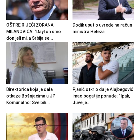
OŠTRE RIJEČI ZORANA
Dodik uputio uvrede na račun
MILANOVIĆA: “Dayton smo
ministra Heleza
donijeli mi, a Srbija se...
Direktorica koja je dala
Pjanić otkrio da je Alajbegović
otkaze Bošnjacima u JP
imao bogatije ponude: “Ipak,
Komunalno: Sve bih...
Juve je...