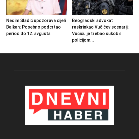
Nedim Sladić upozorava cijeli
Beogradski advokat
Balkan: Posebno podcrtao
raskrinkao Vučićev scenarij:
period do 12. avgusta
Vučiću je trebao sukob s
policijom...