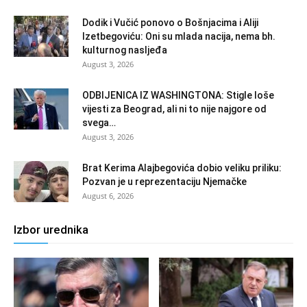
Dodik i Vučić ponovo o Bošnjacima i Aliji
Izetbegoviću: Oni su mlada nacija, nema bh.
kulturnog nasljeđa
August 3, 2026
ODBIJENICA IZ WASHINGTONA: Stigle loše
vijesti za Beograd, ali ni to nije najgore od
svega…
August 3, 2026
Brat Kerima Alajbegovića dobio veliku priliku:
Pozvan je u reprezentaciju Njemačke
August 6, 2026
Izbor urednika