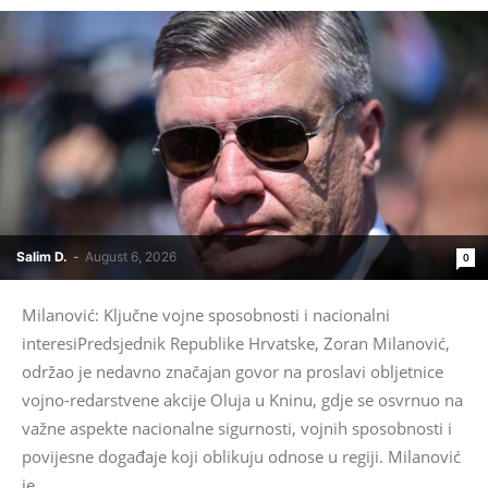
Salim D.
-
August 6, 2026
0
Milanović: Ključne vojne sposobnosti i nacionalni
interesiPredsjednik Republike Hrvatske, Zoran Milanović,
održao je nedavno značajan govor na proslavi obljetnice
vojno-redarstvene akcije Oluja u Kninu, gdje se osvrnuo na
važne aspekte nacionalne sigurnosti, vojnih sposobnosti i
povijesne događaje koji oblikuju odnose u regiji. Milanović
je...