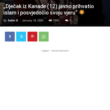
„Dječak iz Kanade (12) javno prihvatio
islam i posvjedočio svoju vjeru“
By
Salim D.
-
January 18, 2026
1005
0
Oglasi - Advertisement