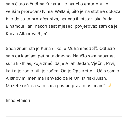
sam čitao o čudima Kur’ana – o nauci o embrionu, o
velikim proročanstvima. Wallahi, bilo je na stotine dokaza:
bilo da su to proročanstva, naučna ili historijska čuda.
Elhamdulillah, nakon šest mjeseci povjerovao sam da je
Kur’an Allahova Riječ.
Sada znam šta je Kur’an i ko je Muhammed ﷺ. Odlučio
sam da klanjam pet puta dnevno. Naučio sam napamet
suru El-Ihlas, koja znači da je Allah Jedan, Vječni, Prvi,
koji nije rodio niti je rođen, On je Opskrbitelj. Učio sam o
Allahovim imenima i shvatio da je On istinski Allah.
Možete reći da sam sada postao pravi musliman.“
Imad Elmisri