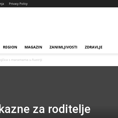
enja
Privacy Policy
REGION
MAGAZIN
ZANIMLJIVOSTI
ZDRAVLJE
vojčica s maramama u Austriji
kazne za roditelje