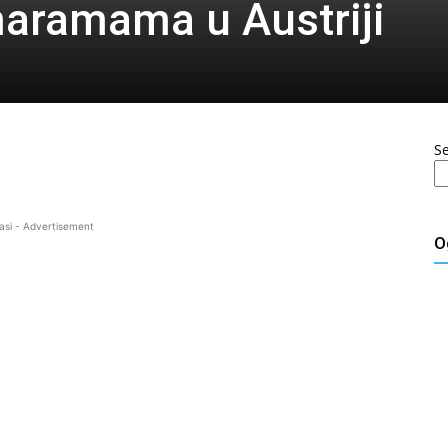
maramama u Austriji
S
asi - Advertisement
O