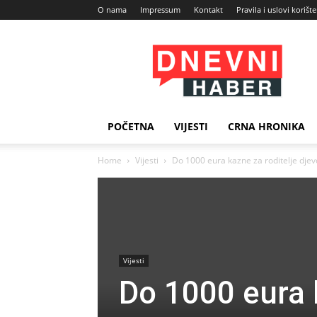
O nama
Impressum
Kontakt
Pravila i uslovi korišt
Dnevni
Haber
POČETNA
VIJESTI
CRNA HRONIKA
Home
Vijesti
Do 1000 eura kazne za roditelje dje
Vijesti
Do 1000 eura 