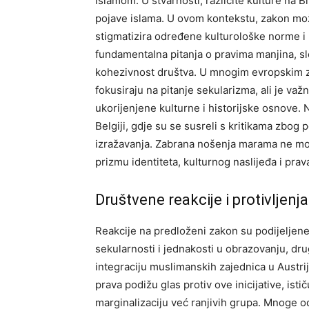
islamom. U stvarnosti, različite kulture na Bl
pojave islama. U ovom kontekstu, zakon može
stigmatizira određene kulturološke norme i
fundamentalna pitanja o pravima manjina, sl
kohezivnost društva.
U mnogim evropskim ze
fokusiraju na pitanje sekularizma, ali je v
ukorijenjene kulturne i historijske osnove.
N
Belgiji, gdje su se susreli s kritikama zbog 
izražavanja. Zabrana nošenja marama ne mož
prizmu identiteta, kulturnog naslijeđa i pra
Društvene reakcije i protivljenja
Reakcije na predloženi zakon su podijeljene
sekularnosti i jednakosti u obrazovanju, dr
integraciju muslimanskih zajednica u Austrij
prava podižu glas protiv ove inicijative, isti
marginalizaciju već ranjivih grupa.
Mnoge od 