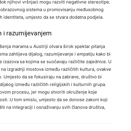
k njihovi vršnjaci mogu razviti negativne stereotipe.
ogu obrazovnog sistema u promovisanju međusobnog
ih identiteta, umjesto da se stvara dodatna podjela.
m i razumijevanjem
enja marama u Austriji otvara širok spektar pitanja
ma zahtijeva dijalog, razumijevanje i empatiju kako bi
je izazova sa kojima se suočavaju različite zajednice.
U
na izgradnji mostova između različitih kultura, ovakve
e.
Umjesto da se fokusiraju na zabrane, društvo bi
ijalog između različitih religijskih i kulturnih grupa.
 ovom procesu, jer mogu stvoriti okruženje koje
osti.
U tom smislu, umjesto da se donose zakoni koji
ti na integraciji i osnaživanju svih članova društva,