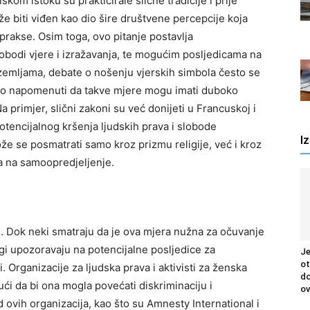
iskom istoku su prakticirale slične tradicije i prije
 biti viđen kao dio šire društvene percepcije koja
 prakse.
Osim toga, ovo pitanje postavlja
obodi vjere i izražavanja, te mogućim posljedicama na
mljama, debate o nošenju vjerskih simbola često se
ažno napomenuti da takve mjere mogu imati duboko
a primjer, slični zakoni su već donijeti u Francuskoj i
potencijalnog kršenja ljudskih prava i slobode
I
e se posmatrati samo kroz prizmu religije, već i kroz
va na samoopredjeljenje.
. Dok neki smatraju da je ova mjera nužna za očuvanje
ugi upozoravaju na potencijalne posljedice za
Je
ot
i.
Organizacije za ljudska prava i aktivisti za ženska
do
čući da bi ona mogla povećati diskriminaciju i
ov
ovih organizacija, kao što su Amnesty International i