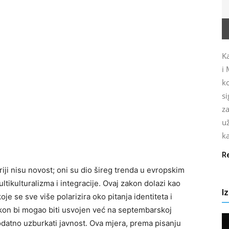
Ka
i 
ko
s
za
u
ka
R
ji nisu novost; oni su dio šireg trenda u evropskim
tikulturalizma i integracije. Ovaj zakon dolazi kao
I
je se sve više polarizira oko pitanja identiteta i
akon bi mogao biti usvojen već na septembarskoj
dodatno uzburkati javnost. Ova mjera, prema pisanju