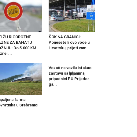
TIŽU RIGOROZNE
ŠOK NA GRANICI:
AZNE ZA BAHATU
Ponesete li ovo voće u
ŽNJU: Do 5.000 KM
Hrvatsku, prijeti vam...
zne i...
Vozač na vozilu istakao
zastavu sa ljiljanima,
pripadnici PU Prijedor
ga...
paljena farma
vratnika u Srebrenici