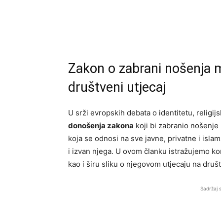
Zakon o zabrani nošenja m
društveni utjecaj
U srži evropskih debata o identitetu, religi
donošenja zakona
koji bi zabranio nošenje
koja se odnosi na sve javne, privatne i islam
i izvan njega. U ovom članku istražujemo ko
kao i širu sliku o njegovom utjecaju na druš
Sadržaj 