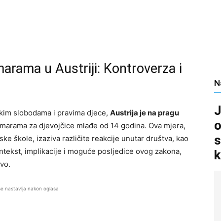
arama u Austriji: Kontroverza i
N
J
jskim slobodama i pravima djece,
Austrija je na pragu
o
 marama za djevojčice mlađe od 14 godina. Ova mjera,
s
ske škole, izaziva različite reakcije unutar društva, kao
ntekst, implikacije i moguće posljedice ovog zakona,
k
tvo.
se nastavlja nakon oglasa