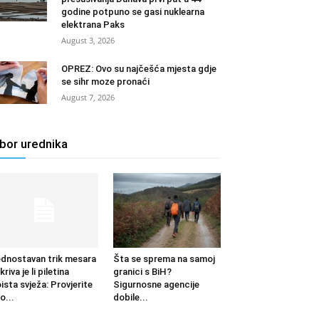
godine potpuno se gasi nuklearna
elektrana Paks
August 3, 2026
OPREZ: Ovo su najčešća mjesta gdje
se sihr moze pronaći
August 7, 2026
zbor urednika
dnostavan trik mesara
Šta se sprema na samoj
kriva je li piletina
granici s BiH?
ista svježa: Provjerite
Sigurnosne agencije
o...
dobile...