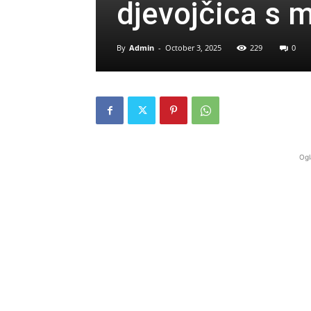
djevojčica s 
By
Admin
-
October 3, 2025
229
0
Ogl