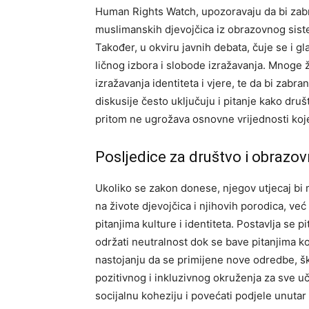
Human Rights Watch, upozoravaju da bi zabr
muslimanskih djevojčica iz obrazovnog sistem
Također, u okviru javnih debata, čuje se i g
ličnog izbora i slobode izražavanja. Mnoge
izražavanja identiteta i vjere, te da bi zabr
diskusije često uključuju i pitanje kako druš
pritom ne ugrožava osnovne vrijednosti koje
Posljedice za društvo i obrazov
Ukoliko se zakon donese, njegov utjecaj bi
na živote djevojčica i njihovih porodica, ve
pitanjima kulture i identiteta.
Postavlja se pi
održati neutralnost dok se bave pitanjima koj
nastojanju da se primijene nove odredbe, šk
pozitivnog i inkluzivnog okruženja za sve u
socijalnu koheziju i povećati podjele unutar