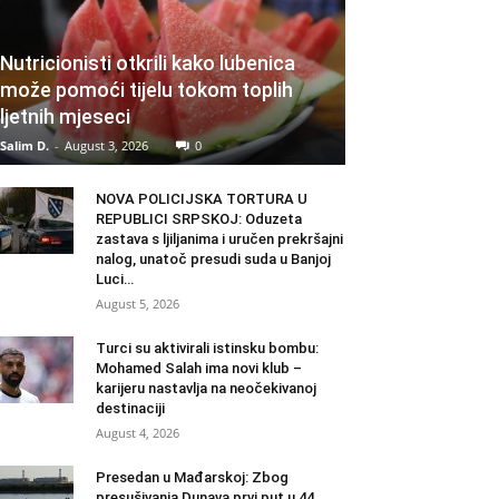
Nutricionisti otkrili kako lubenica
može pomoći tijelu tokom toplih
ljetnih mjeseci
Salim D.
-
August 3, 2026
0
NOVA POLICIJSKA TORTURA U
REPUBLICI SRPSKOJ: Oduzeta
zastava s ljiljanima i uručen prekršajni
nalog, unatoč presudi suda u Banjoj
Luci…
August 5, 2026
Turci su aktivirali istinsku bombu:
Mohamed Salah ima novi klub –
karijeru nastavlja na neočekivanoj
destinaciji
August 4, 2026
Presedan u Mađarskoj: Zbog
presušivanja Dunava prvi put u 44