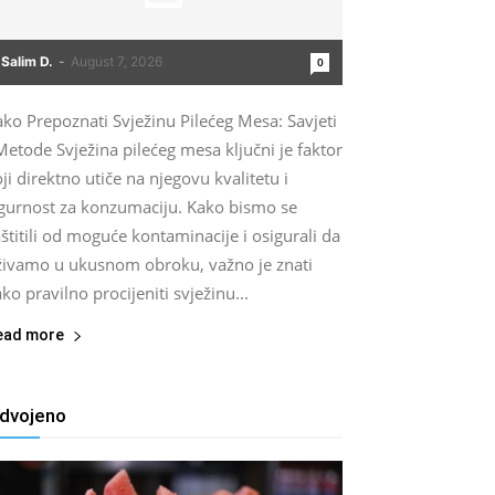
Salim D.
-
August 7, 2026
0
ko Prepoznati Svježinu Pilećeg Mesa: Savjeti
Metode Svježina pilećeg mesa ključni je faktor
ji direktno utiče na njegovu kvalitetu i
igurnost za konzumaciju. Kako bismo se
štitili od moguće kontaminacije i osigurali da
živamo u ukusnom obroku, važno je znati
ko pravilno procijeniti svježinu...
ead more
zdvojeno