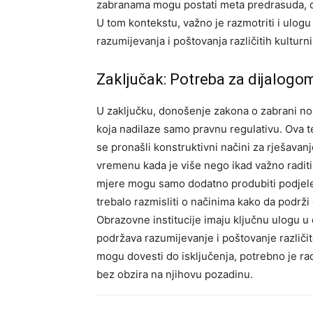
zabranama mogu postati meta predrasuda, do
U tom kontekstu, važno je razmotriti i ul
razumijevanja i poštovanja različitih kulturn
Zaključak: Potreba za dijalogo
U zaključku, donošenje zakona o zabrani noš
koja nadilaze samo pravnu regulativu. Ova te
se pronašli konstruktivni načini za rješavan
vremenu kada je više nego ikad važno raditi 
mjere mogu samo dodatno produbiti podjel
trebalo razmisliti o načinima kako da podrži d
Obrazovne institucije imaju ključnu ulogu u
podržava razumijevanje i poštovanje različit
mogu dovesti do isključenja, potrebno je radi
bez obzira na njihovu pozadinu.