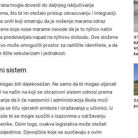
ana mogla dovesti do daljnjeg isključivanja
a, što bi im otežalo pristup obrazovanju i integraciji.
las onih koji smatraju da je nošenje marama odraz
 žene koje nose marame navode da je to njihov način
ana predstavljala napad na njihovu slobodu.
Ove složene
S
K
tvo može omogućiti prostor za različite identitete, a da
VO
 štite sekularizam i jednakost.
ka
ni sistem
 mogao biti dalekosežan. Ne samo da bi mogao utjecati
ć i na način na koji se obrazovni sistem odnosi prema
tanje da li će nastavnici i administracija škola moći
Za
po
a se tiču vjerskih simbola i izražavanja u učionici. U
ole bi se mogle suočiti s izazovima u održavanju
čenike.
Osim toga, ovakva legislativa može otežati
 zajednice. Djevojčice koje se suočavaju s ovim