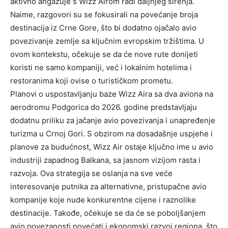
aktivno angažuje s Wizz Airom radi daljnjeg širenja.
Naime, razgovori su se fokusirali na povećanje broja
destinacija iz Crne Gore, što bi dodatno ojačalo avio
povezivanje zemlje sa ključnim evropskim tržištima. U
ovom kontekstu, očekuje se da će nove rute donijeti
koristi ne samo kompaniji, već i lokalnim hotelima i
restoranima koji ovise o turističkom prometu.
Planovi o uspostavljanju baze Wizz Aira sa dva aviona na
aerodromu Podgorica do 2026. godine predstavljaju
dodatnu priliku za jačanje avio povezivanja i unapređenje
turizma u Crnoj Gori. S obzirom na dosadašnje uspjehe i
planove za budućnost, Wizz Air ostaje ključno ime u avio
industriji zapadnog Balkana, sa jasnom vizijom rasta i
razvoja. Ova strategija se oslanja na sve veće
interesovanje putnika za alternativne, pristupačne avio
kompanije koje nude konkurentne cijene i raznolike
destinacije. Takođe, očekuje se da će se poboljšanjem
avio povezanosti povećati i ekonomski razvoj regiona, što