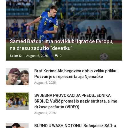
Samed Baždar ima novi klub! Igrat će Evropu,
na dresu zadužio “devetku”
Salim D.
-
August 6, 2026
0
Brat Kerima Alajbegovića dobio veliku priliku:
Pozvan je u reprezentaciju Njemačke
August 6, 2026
SVJESNA PROVOKACIJA PREDSJEDNIKA
SRBIJE: Vučić promašio naziv entiteta, a ime
države prešutio (VIDEO)
August 4, 2026
BURNO U WASHINGTONU: Bošnjaci iz SAD-a