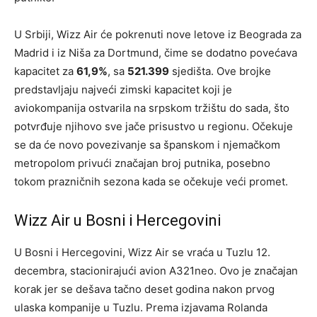
U Srbiji, Wizz Air će pokrenuti nove letove iz Beograda za
Madrid i iz Niša za Dortmund, čime se dodatno povećava
kapacitet za
61,9%
, sa
521.399
sjedišta. Ove brojke
predstavljaju najveći zimski kapacitet koji je
aviokompanija ostvarila na srpskom tržištu do sada, što
potvrđuje njihovo sve jače prisustvo u regionu. Očekuje
se da će novo povezivanje sa španskom i njemačkom
metropolom privući značajan broj putnika, posebno
tokom prazničnih sezona kada se očekuje veći promet.
Wizz Air u Bosni i Hercegovini
U Bosni i Hercegovini, Wizz Air se vraća u Tuzlu 12.
decembra, stacionirajući avion A321neo. Ovo je značajan
korak jer se dešava tačno deset godina nakon prvog
ulaska kompanije u Tuzlu. Prema izjavama Rolanda