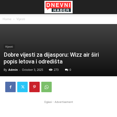
Home
Vijesti
Vijesti
Dobre vijesti za dijasporu: Wizz air širi
popis letova i odredišta
By
Admin
-
October 3, 2025
273
0
Oglasi - Advertisement