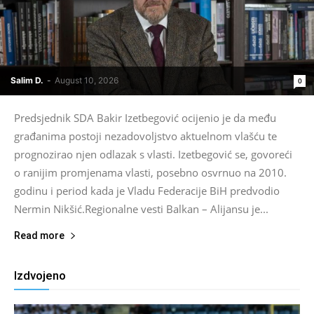
Salim D.
-
August 10, 2026
0
Predsjednik SDA Bakir Izetbegović ocijenio je da među
građanima postoji nezadovoljstvo aktuelnom vlašću te
prognozirao njen odlazak s vlasti. Izetbegović se, govoreći
o ranijim promjenama vlasti, posebno osvrnuo na 2010.
godinu i period kada je Vladu Federacije BiH predvodio
Nermin Nikšić.Regionalne vesti Balkan – Alijansu je...
Read more
Izdvojeno