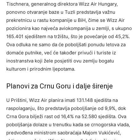
Tischnera, generalnog direktora Wizz Air Hungary,
ponovno otvaranje baze u Tuzli predstavlja važnu
prekretnicu u rastu kompanije u BiH, čime se Wizz Air
pozicionira kao najveća aviokompanija u zemlji, s ukupno
165.401 sjedištem na tržištu, što je povećanje od 45,2%.
Ova odluka ne samo da će poboljšati ponudu letova za
domaće putnike, već će također privući i turiste iz
inostranstva koji žele posjetiti ovu zemlju bogatu
kulturom i prirodnim ljepotama.
Planovi za Crnu Goru i dalje širenje
U Prištini, Wizz Air planira imati 131.148 sjedišta na
raspolaganju, što predstavlja poboljšanje od 9,9%, dok
Crna Gora bilježi rast od 16,4% na 52.580 sjedišta. Ova
poboljšanja dolaze u trenutku kada se crnogorska vlada,
predvođena ministrom saobraćaja Majom Vukićević,