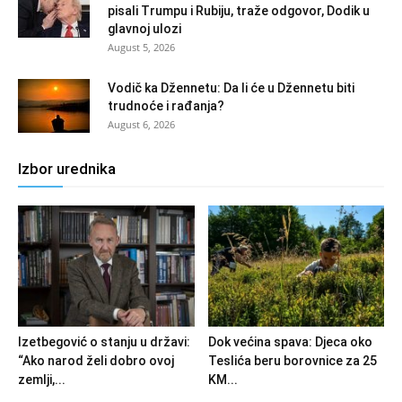
pisali Trumpu i Rubiju, traže odgovor, Dodik u
glavnoj ulozi
August 5, 2026
Vodič ka Džennetu: Da li će u Džennetu biti
trudnoće i rađanja?
August 6, 2026
Izbor urednika
Izetbegović o stanju u državi:
Dok većina spava: Djeca oko
“Ako narod želi dobro ovoj
Teslića beru borovnice za 25
zemlji,...
KM...