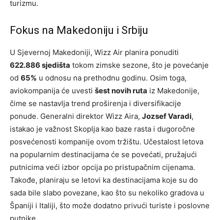
turizmu.
Fokus na Makedoniju i Srbiju
U Sjevernoj Makedoniji, Wizz Air planira ponuditi
622.886 sjedišta
tokom zimske sezone, što je povećanje
od
65%
u odnosu na prethodnu godinu. Osim toga,
aviokompanija će uvesti
šest novih ruta
iz Makedonije,
čime se nastavlja trend proširenja i diversifikacije
ponude. Generalni direktor Wizz Aira,
Jozsef Varadi
,
istakao je važnost Skoplja kao baze rasta i dugoročne
posvećenosti kompanije ovom tržištu. Učestalost letova
na popularnim destinacijama će se povećati, pružajući
putnicima veći izbor opcija po pristupačnim cijenama.
Takođe, planiraju se letovi ka destinacijama koje su do
sada bile slabo povezane, kao što su nekoliko gradova u
Španiji i Italiji, što može dodatno privući turiste i poslovne
putnike.