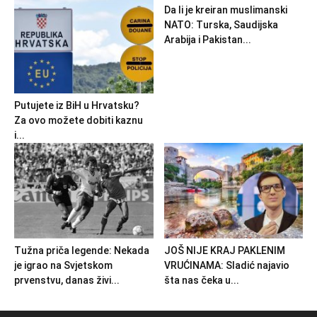
Da li je kreiran muslimanski
NATO: Turska, Saudijska
Arabija i Pakistan...
Putujete iz BiH u Hrvatsku?
Za ovo možete dobiti kaznu
i...
Tužna priča legende: Nekada
JOŠ NIJE KRAJ PAKLENIM
je igrao na Svjetskom
VRUĆINAMA: Sladić najavio
prvenstvu, danas živi...
šta nas čeka u...