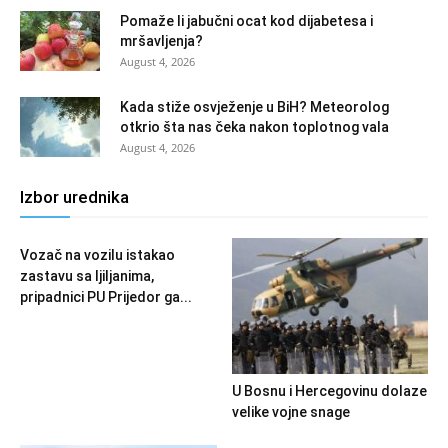
Pomaže li jabučni ocat kod dijabetesa i
mršavljenja?
August 4, 2026
Kada stiže osvježenje u BiH? Meteorolog
otkrio šta nas čeka nakon toplotnog vala
August 4, 2026
Izbor urednika
Vozač na vozilu istakao
zastavu sa ljiljanima,
pripadnici PU Prijedor ga...
U Bosnu i Hercegovinu dolaze
velike vojne snage