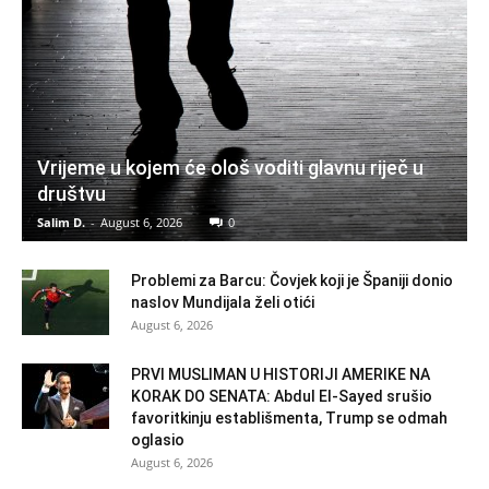
Vrijeme u kojem će ološ voditi glavnu riječ u
društvu
Salim D.
-
August 6, 2026
0
Problemi za Barcu: Čovjek koji je Španiji donio
naslov Mundijala želi otići
August 6, 2026
PRVI MUSLIMAN U HISTORIJI AMERIKE NA
KORAK DO SENATA: Abdul El-Sayed srušio
favoritkinju establišmenta, Trump se odmah
oglasio
August 6, 2026