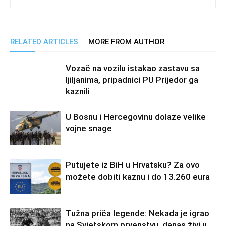
RELATED ARTICLES
MORE FROM AUTHOR
Vozač na vozilu istakao zastavu sa
ljiljanima, pripadnici PU Prijedor ga
kaznili
U Bosnu i Hercegovinu dolaze velike
vojne snage
Putujete iz BiH u Hrvatsku? Za ovo
možete dobiti kaznu i do 13.260 eura
Tužna priča legende: Nekada je igrao
na Svjetskom prvenstvu, danas živi u