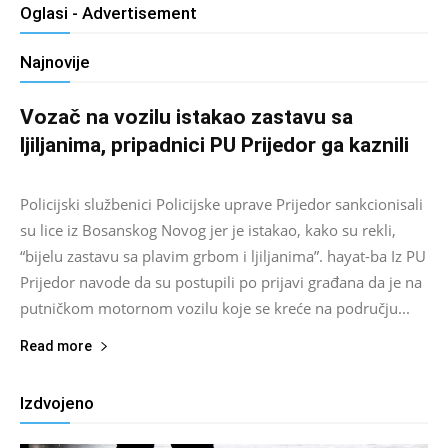
Oglasi - Advertisement
Najnovije
Vozač na vozilu istakao zastavu sa
ljiljanima, pripadnici PU Prijedor ga kaznili
Salim D.
-
August 7, 2026
0
Policijski službenici Policijske uprave Prijedor sankcionisali
su lice iz Bosanskog Novog jer je istakao, kako su rekli,
“bijelu zastavu sa plavim grbom i ljiljanima”. hayat-ba Iz PU
Prijedor navode da su postupili po prijavi građana da je na
putničkom motornom vozilu koje se kreće na području...
Read more
Izdvojeno