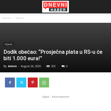
Home
Vijesti
Vijesti
Dodik obećao: “Prosječna plata u RS-u će
biti 1.000 eura!”
By
Admin
-
August 26, 2025
325
0
Oglasi - Advertisement