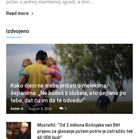
požar u jednoj stambenoj zgradi, a dim...
Read more
Izdvojeno
Kako djeci ne treba pričati o melekima/
šejtanima: „Ne budeš li slušala, eto šejtana po
tebe, dat ću im da te odvedu!“
Salim D.
-
August 4, 2026
0
Mustafić: “Od 2 miliona Bošnjaka van BiH
prijavu za glasanje putem pošte je zatražilo tek
60.000 ljudi”