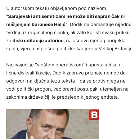
U autorskom tekstu objavljenom pod nazivom
“Sarajevski antisemitizam ne može biti sapran čak ni
mišljenjem baronese Helić”
, Dodik ne demantuje nijednu
tvrdnju iz originalnog članka, ali zato koristi svaku priliku
za
diskreditaciju autorice
, na osnovu njenog porijekla,
spola, vjere i uspješne političke karijere u Velikoj Britaniji.
Nazivajući je “vještom operativkom” i upuštajući se u
lične diskvalifikacije, Dodik zapravo priznaje nemoć da
odgovori na ključnu tezu teksta – da se protiv njega ne
vodi politički progon, već pravni postupak, utemeljen na
zakonima države čiji je predsjednik jednog entiteta.