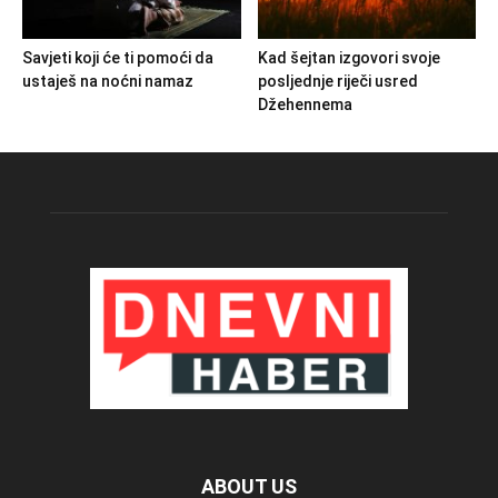
Savjeti koji će ti pomoći da
Kad šejtan izgovori svoje
ustaješ na noćni namaz
posljednje riječi usred
Džehennema
ABOUT US