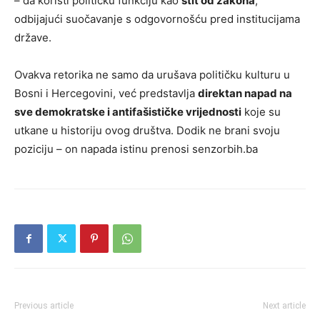
– da koristi političku funkciju kao
štit od zakona
,
odbijajući suočavanje s odgovornošću pred institucijama
države.
Ovakva retorika ne samo da urušava političku kulturu u
Bosni i Hercegovini, već predstavlja
direktan napad na
sve demokratske i antifašističke vrijednosti
koje su
utkane u historiju ovog društva. Dodik ne brani svoju
poziciju – on napada istinu prenosi senzorbih.ba
Previous article
Next article