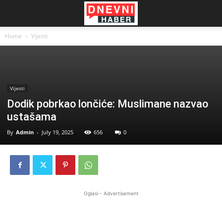
Home
Vijesti
Vijesti
Dodik pobrkao lončiće: Muslimane nazvao
ustašama
By
Admin
-
July 19, 2025
656
0
Oglasi - Advertisement