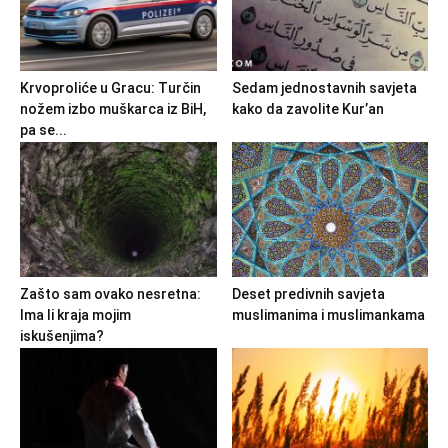
Krvoproliće u Gracu: Turčin
Sedam jednostavnih savjeta
nožem izbo muškarca iz BiH,
kako da zavolite Kur’an
pa se...
Zašto sam ovako nesretna:
Deset predivnih savjeta
Ima li kraja mojim
muslimanima i muslimankama
iskušenjima?