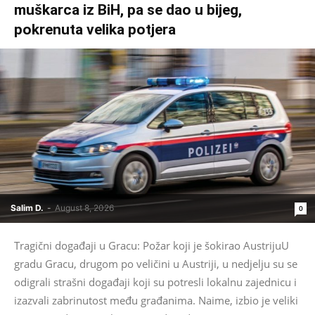
muškarca iz BiH, pa se dao u bijeg,
pokrenuta velika potjera
Salim D.
-
August 8, 2026
0
Tragični događaji u Gracu: Požar koji je šokirao AustrijuU
gradu Gracu, drugom po veličini u Austriji, u nedjelju su se
odigrali strašni događaji koji su potresli lokalnu zajednicu i
izazvali zabrinutost među građanima. Naime, izbio je veliki