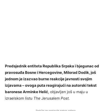
Predsjednik entiteta Republika Srpska i bjegunac od
pravosuđa Bosne i Hercegovine, Milorad Dodik, još
jednom je izazvao burne reakcije javnosti svojim
izjavama – ovoga puta reagirajući na autorski tekst
baronese Arminke Helić
, objavljen još u maju u
izraelskom listu
The Jerusalem Post
.
Sadržaj se nastavlja nakon oglasa