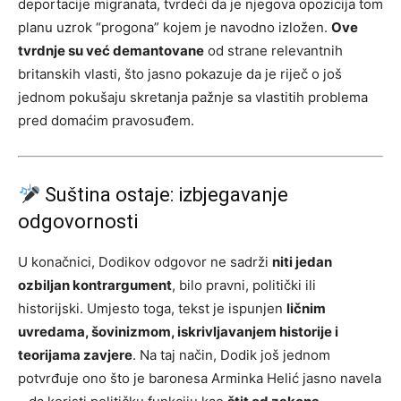
deportacije migranata, tvrdeći da je njegova opozicija tom
planu uzrok “progona” kojem je navodno izložen.
Ove
tvrdnje su već demantovane
od strane relevantnih
britanskih vlasti, što jasno pokazuje da je riječ o još
jednom pokušaju skretanja pažnje sa vlastitih problema
pred domaćim pravosuđem.
Suština ostaje: izbjegavanje
odgovornosti
U konačnici, Dodikov odgovor ne sadrži
niti jedan
ozbiljan kontrargument
, bilo pravni, politički ili
historijski. Umjesto toga, tekst je ispunjen
ličnim
uvredama, šovinizmom, iskrivljavanjem historije i
teorijama zavjere
. Na taj način, Dodik još jednom
potvrđuje ono što je baronesa Arminka Helić jasno navela