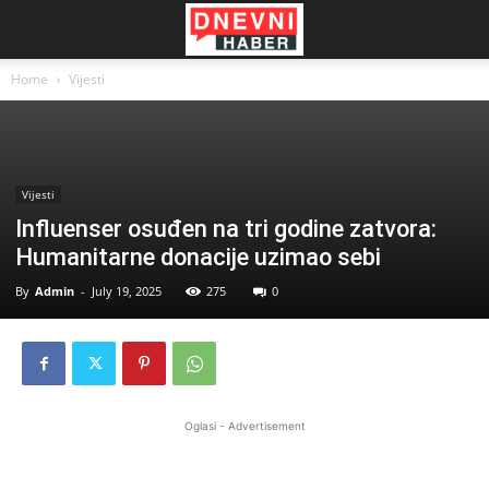
Home
Vijesti
Vijesti
Influenser osuđen na tri godine zatvora:
Humanitarne donacije uzimao sebi
By
Admin
-
July 19, 2025
275
0
Oglasi - Advertisement