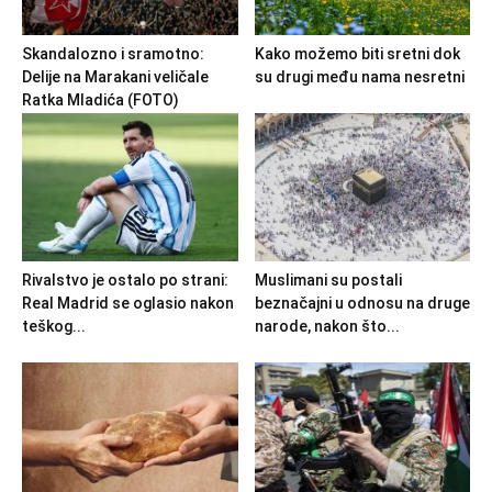
Skandalozno i sramotno:
Kako možemo biti sretni dok
Delije na Marakani veličale
su drugi među nama nesretni
Ratka Mladića (FOTO)
Rivalstvo je ostalo po strani:
Muslimani su postali
Real Madrid se oglasio nakon
beznačajni u odnosu na druge
teškog...
narode, nakon što...