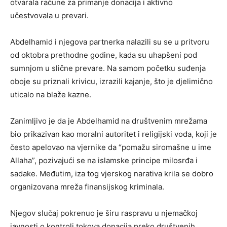
otvarala račune za primanje donacija i aktivno
učestvovala u prevari.
Abdelhamid i njegova partnerka nalazili su se u pritvoru
od oktobra prethodne godine, kada su uhapšeni pod
sumnjom u slične prevare. Na samom početku suđenja
oboje su priznali krivicu, izrazili kajanje, što je djelimično
uticalo na blaže kazne.
Zanimljivo je da je Abdelhamid na društvenim mrežama
bio prikazivan kao moralni autoritet i religijski vođa, koji je
često apelovao na vjernike da “pomažu siromašne u ime
Allaha”, pozivajući se na islamske principe milosrđa i
sadake. Međutim, iza tog vjerskog narativa krila se dobro
organizovana mreža finansijskog kriminala.
Njegov slučaj pokrenuo je širu raspravu u njemačkoj
javnosti o kontroli tokova donacija preko društvenih