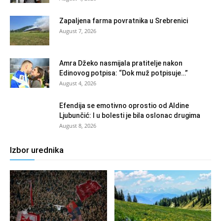
Zapaljena farma povratnika u Srebrenici
August 7, 2026
Amra Džeko nasmijala pratitelje nakon
Edinovog potpisa: “Dok muž potpisuje…”
August 4, 2026
Efendija se emotivno oprostio od Aldine
Ljubunčić: I u bolesti je bila oslonac drugima
August 8, 2026
Izbor urednika