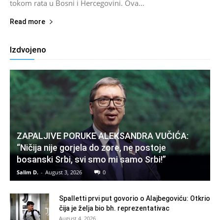
tokom rata u Bosni i Hercegovini. Ova...
Read more
Izdvojeno
ZAPALJIVE PORUKE ALEKSANDRA VUČIĆA:
“Ničija nije gorjela do zore, ne postoje
bosanski Srbi, svi smo mi samo Srbi!”
Salim D.
-
August 3, 2026
0
Spalletti prvi put govorio o Alajbegoviću: Otkrio
čija je želja bio bh. reprezentativac
August 4, 2026