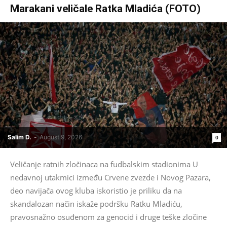
Marakani veličale Ratka Mladića (FOTO)
Salim D.
-
August 9, 2026
0
Veličanje ratnih zločinaca na fudbalskim stadionima U
nedavnoj utakmici između Crvene zvezde i Novog Pazara,
deo navijača ovog kluba iskoristio je priliku da na
skandalozan način iskaže podršku Ratku Mladiću,
pravosnažno osuđenom za genocid i druge teške zločine