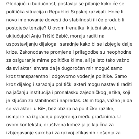
Gledajući u budućnost, postavlja se pitanje kako će se
politička situacija u Republici Srpskoj razvijati. Hoće li
novo imenovanje dovesti do stabilnosti ili će produbiti
postojeće tenzije? U ovom trenutku, ključni akteri,
uključujući Anju Trišić Babić, moraju raditi na
uspostavljanju dijaloga i saradnje kako bi se izbjegle dalje
krize.
Zakonodavne promjene i prilagodbe su neophodne
za osiguranje mirne političke klime, ali je isto tako važno
da svi akteri shvate da je dugoročan mir moguć samo
kroz transparentno i odgovorno vođenje politike.
Samo
kroz dijalog i saradnju politički akteri mogu nastaviti raditi
na jačanju institucija i pronalasku zajedničkog jezika, koji
je ključan za stabilnost i napredak.
Osim toga, važno je da
se svi akteri u BiH, bez obzira na političke razlike,
usmjere na izgradnju povjerenja među građanima. U
ovom kontekstu, društvena kohezija je ključna za
izbjegavanje sukoba i za razvoj efikasnih rješenja za