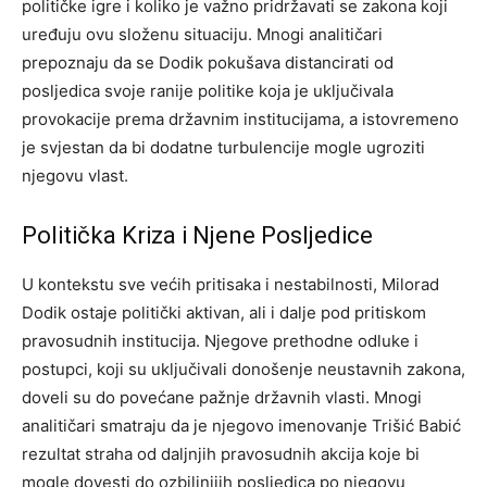
političke igre i koliko je važno pridržavati se zakona koji
uređuju ovu složenu situaciju. Mnogi analitičari
prepoznaju da se Dodik pokušava distancirati od
posljedica svoje ranije politike koja je uključivala
provokacije prema državnim institucijama, a istovremeno
je svjestan da bi dodatne turbulencije mogle ugroziti
njegovu vlast.
Politička Kriza i Njene Posljedice
U kontekstu sve većih pritisaka i nestabilnosti, Milorad
Dodik ostaje politički aktivan, ali i dalje pod pritiskom
pravosudnih institucija. Njegove prethodne odluke i
postupci, koji su uključivali donošenje neustavnih zakona,
doveli su do povećane pažnje državnih vlasti. Mnogi
analitičari smatraju da je njegovo imenovanje Trišić Babić
rezultat straha od daljnjih pravosudnih akcija koje bi
mogle dovesti do ozbiljnijih posljedica po njegovu