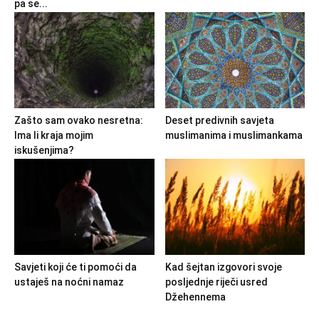
pa se...
Zašto sam ovako nesretna:
Deset predivnih savjeta
Ima li kraja mojim
muslimanima i muslimankama
iskušenjima?
Savjeti koji će ti pomoći da
Kad šejtan izgovori svoje
ustaješ na noćni namaz
posljednje riječi usred
Džehennema