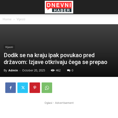
Home
Vijesti
Vijesti
Dodik se na kraju ipak povukao pred
državom: Izjave otkrivaju čega se prepao
By
Admin
-
October 20, 2025
462
0
Oglasi - Advertisement