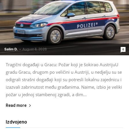
Salim D.
-
August 8, 2026
0
Tragični događaji u Gracu: Požar koji je šokirao AustrijuU
gradu Gracu, drugom po veličini u Austriji, u nedjelju su se
odigrali strašni događaji koji su potresli lokalnu zajednicu i
izazvali zabrinutost među građanima. Naime, izbio je veliki
požar u jednoj stambenoj zgradi, a dim...
Read more
Izdvojeno