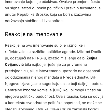
imenovanje koje nije očekivao. Ovakve promjene često
su signalizatori dubokih političkih i pravnih turbulencija
unutar Republike Srpske, koja se bori s izazovima
održavanja stabilnosti i zakonitosti.
Reakcije na Imenovanje
Reakcije na ovo imenovanje su bile raznolike i
reflektovale su različite političke agende. Milorad Dodik
je, gostujući na RTRS-u, izrazio mišljenje da bi
Željka
Cvijanović
bila najbolje rješenje za privremenu
predsjednicu, ali je istovremeno upozorio na opasnosti
od oduzimanja njenog mandata u Predsjedništvu BiH.
Njegove izjave jasno sugeriraju da se boji daljnjih poteza
Centralne izborne komisije (CIK), koji bi mogli uticati na
njegovu političku budućnost. Ova situacija, koja se odvija
u kontekstu sveprisutne političke napetosti, ne može se
gledati izolovano. Odluke CIK-a i drugi zakonski koraci