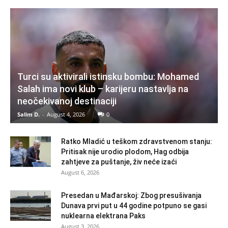
Turci su aktivirali istinsku bombu: Mohamed
Salah ima novi klub – karijeru nastavlja na
neočekivanoj destinaciji
Salim D.
-
August 4, 2026
0
Ratko Mladić u teškom zdravstvenom stanju:
Pritisak nije urodio plodom, Hag odbija
zahtjeve za puštanje, živ neće izaći
August 6, 2026
Presedan u Mađarskoj: Zbog presušivanja
Dunava prvi put u 44 godine potpuno se gasi
nuklearna elektrana Paks
August 3, 2026