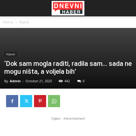
Home
Vijesti
Vijesti
‘Dok sam mogla raditi, radila sam… sada ne
mogu ništa, a voljela bih’
By
Admin
-
October 21, 2025
442
0
Oglasi - Advertisement