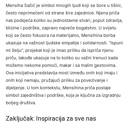
Mensiha Sačić je simbol mnogih ljudi koji se bore u tišini,
često neprimećeni od strane šire zajednice. Njena priča
nas podsjeća koliko su jednostavne stvari, poput zdravlja,
blizine i podrške, zapravo najveće bogatstvo. U svijetu
koji se često fokusira na materijalno, Mensihina borba
ukazuje na važnost ljudske empatije i solidarnosti.
“Ispuni
mi želju”, projekat koji je imao priliku da ispriča njenu
priču, takođe ukazuje na to koliko su važni trenuci kada
možemo nekome pomoći, makar i sa malim gestovima.
Ova inicijativa predstavlja most između onih koji imaju i
onih koji nemaju, pružajući priliku za povezivanje i
dijeljenje.
U tom kontekstu, Mensihina priča postaje
simbol zajedništva i podrške, koja je ključna za izgradnju
boljeg društva.
Zaključak: Inspiracija za sve nas