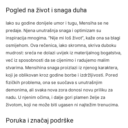
Pogled na život i snaga duha
Iako su godine donijele umor i tugu, Mensiha se ne
predaje. Njena unutrašnja snaga i optimizam su
inspiracija mnogima. “Nije mi loš život”, kaže ona sa blagi
osmijehom.
Ova rečenica, iako skromna, skriva duboku
mudrost: sreća ne dolazi uvijek iz materijalnog bogatstva,
već iz sposobnosti da se cijenimo i radujemo malim
stvarima. Mensihina snaga proizlazi iz njenog karaktera,
koji je oblikovan kroz godine borbe i izdržljivosti.
Pored
fizičkih problema, ona se suočava s unutrašnjim
demonima, ali svaka nova zora donosi novu priliku za
nadu. U njenim očima, i dalje gori plamen želje za
životom, koji ne može biti ugasen ni najtežim trenucima.
Poruka i značaj podrške