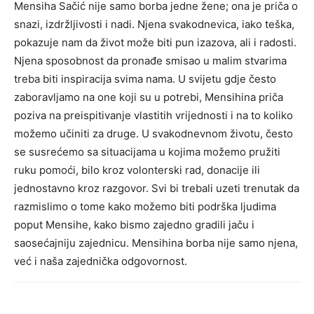
Mensiha Sačić nije samo borba jedne žene; ona je priča o
snazi, izdržljivosti i nadi. Njena svakodnevica, iako teška,
pokazuje nam da život može biti pun izazova, ali i radosti.
Njena sposobnost da pronađe smisao u malim stvarima
treba biti inspiracija svima nama.
U svijetu gdje često
zaboravljamo na one koji su u potrebi, Mensihina priča
poziva na preispitivanje vlastitih vrijednosti i na to koliko
možemo učiniti za druge. U svakodnevnom životu, često
se susrećemo sa situacijama u kojima možemo pružiti
ruku pomoći, bilo kroz volonterski rad, donacije ili
jednostavno kroz razgovor.
Svi bi trebali uzeti trenutak da
razmislimo o tome kako možemo biti podrška ljudima
poput Mensihe, kako bismo zajedno gradili jaču i
saosećajniju zajednicu. Mensihina borba nije samo njena,
već i naša zajednička odgovornost.