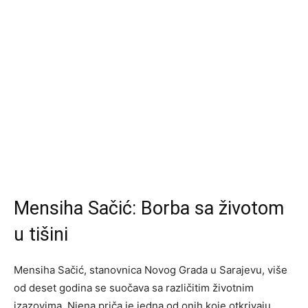
Mensiha Sačić: Borba sa životom
u tišini
Mensiha Sačić, stanovnica Novog Grada u Sarajevu, više
od deset godina se suočava sa različitim životnim
izazovima. Njena priča je jedna od onih koje otkrivaju