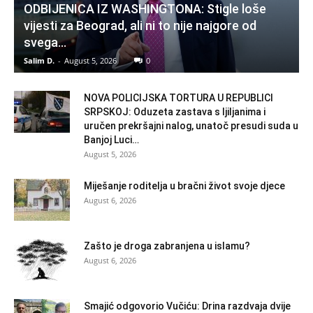
ODBIJENICA IZ WASHINGTONA: Stigle loše
vijesti za Beograd, ali ni to nije najgore od
svega…
Salim D.
-
August 5, 2026
0
NOVA POLICIJSKA TORTURA U REPUBLICI
SRPSKOJ: Oduzeta zastava s ljiljanima i
uručen prekršajni nalog, unatoč presudi suda u
Banjoj Luci…
August 5, 2026
Miješanje roditelja u bračni život svoje djece
August 6, 2026
Zašto je droga zabranjena u islamu?
August 6, 2026
Smajić odgovorio Vučiću: Drina razdvaja dvije