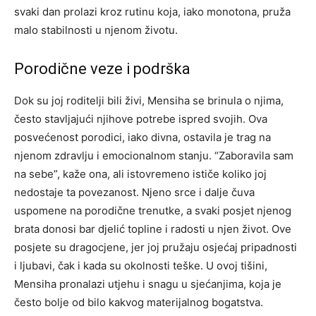
svaki dan prolazi kroz rutinu koja, iako monotona, pruža
malo stabilnosti u njenom životu.
Porodične veze i podrška
Dok su joj roditelji bili živi, Mensiha se brinula o njima,
često stavljajući njihove potrebe ispred svojih. Ova
posvećenost porodici, iako divna, ostavila je trag na
njenom zdravlju i emocionalnom stanju. “Zaboravila sam
na sebe”, kaže ona, ali istovremeno ističe koliko joj
nedostaje ta povezanost. Njeno srce i dalje čuva
uspomene na porodične trenutke, a svaki posjet njenog
brata donosi bar djelić topline i radosti u njen život. Ove
posjete su dragocjene, jer joj pružaju osjećaj pripadnosti
i ljubavi, čak i kada su okolnosti teške. U ovoj tišini,
Mensiha pronalazi utjehu i snagu u sjećanjima, koja je
često bolje od bilo kakvog materijalnog bogatstva.