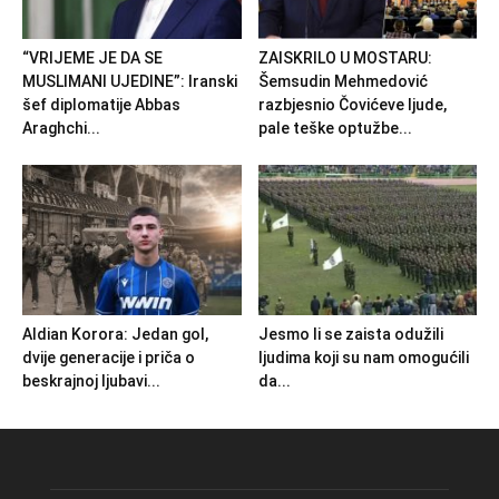
“VRIJEME JE DA SE
ZAISKRILO U MOSTARU:
MUSLIMANI UJEDINE”: Iranski
Šemsudin Mehmedović
šef diplomatije Abbas
razbjesnio Čovićeve ljude,
Araghchi...
pale teške optužbe...
Aldian Korora: Jedan gol,
Jesmo li se zaista odužili
dvije generacije i priča o
ljudima koji su nam omogućili
beskrajnoj ljubavi...
da...