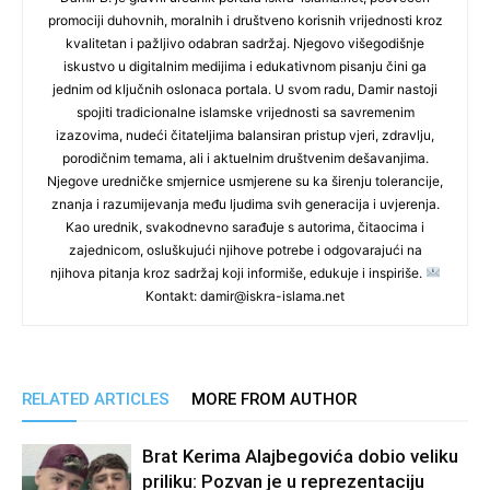
promociji duhovnih, moralnih i društveno korisnih vrijednosti kroz
kvalitetan i pažljivo odabran sadržaj. Njegovo višegodišnje
iskustvo u digitalnim medijima i edukativnom pisanju čini ga
jednim od ključnih oslonaca portala. U svom radu, Damir nastoji
spojiti tradicionalne islamske vrijednosti sa savremenim
izazovima, nudeći čitateljima balansiran pristup vjeri, zdravlju,
porodičnim temama, ali i aktuelnim društvenim dešavanjima.
Njegove uredničke smjernice usmjerene su ka širenju tolerancije,
znanja i razumijevanja među ljudima svih generacija i uvjerenja.
Kao urednik, svakodnevno sarađuje s autorima, čitaocima i
zajednicom, osluškujući njihove potrebe i odgovarajući na
njihova pitanja kroz sadržaj koji informiše, edukuje i inspiriše.
Kontakt: damir@iskra-islama.net
RELATED ARTICLES
MORE FROM AUTHOR
Brat Kerima Alajbegovića dobio veliku
priliku: Pozvan je u reprezentaciju