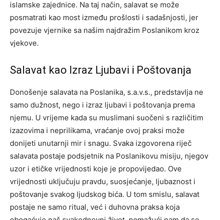
islamske zajednice. Na taj način, salavat se može
posmatrati kao most između prošlosti i sadašnjosti, jer
povezuje vjernike sa našim najdražim Poslanikom kroz
vjekove.
Salavat kao Izraz Ljubavi i Poštovanja
Donošenje salavata na Poslanika, s.a.v.s., predstavlja ne
samo dužnost, nego i izraz ljubavi i poštovanja prema
njemu. U vrijeme kada su muslimani suočeni s različitim
izazovima i neprilikama, vraćanje ovoj praksi može
donijeti unutarnji mir i snagu. Svaka izgovorena riječ
salavata postaje podsjetnik na Poslanikovu misiju, njegov
uzor i etičke vrijednosti koje je propovijedao. Ove
vrijednosti uključuju pravdu, suosjećanje, ljubaznost i
poštovanje svakog ljudskog bića. U tom smislu, salavat
postaje ne samo ritual, već i duhovna praksa koja
obogaćuje naš svakodnevni život, pomažući nam da se