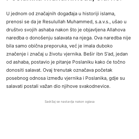
U jednom od značajnih događaja u historiji islama,
prenosi se da je Resulullah Muhammed, s.a.v.s., ušao u
društvo svojih ashaba nakon što je objavljena Allahova
naredba o donošenju salavata na njega. Ova naredba nije
bila samo obična preporuka, već je imala duboko
značenje i značaj u životu vjernika. Bešir ibn S’ad, jedan
od ashaba, postavio je pitanje Poslaniku kako će točno
donositi salavat. Ovaj trenutak označava početak
posebnog odnosa između vjernika i Poslanika, gdje su
salavati postali važan dio njihove svakodnevice.
Sadržaj se nastavlja nakon oglasa