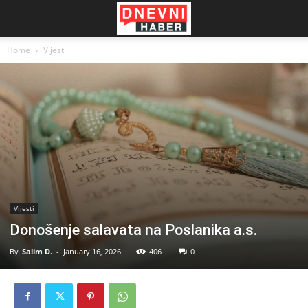
Home
Vijesti
Vijesti
Donošenje salavata na Poslanika a.s.
By
Salim D.
-
January 16, 2026
406
0