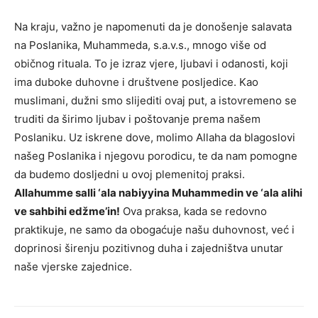
Na kraju, važno je napomenuti da je donošenje salavata
na Poslanika, Muhammeda, s.a.v.s., mnogo više od
običnog rituala. To je izraz vjere, ljubavi i odanosti, koji
ima duboke duhovne i društvene posljedice. Kao
muslimani, dužni smo slijediti ovaj put, a istovremeno se
truditi da širimo ljubav i poštovanje prema našem
Poslaniku. Uz iskrene dove, molimo Allaha da blagoslovi
našeg Poslanika i njegovu porodicu, te da nam pomogne
da budemo dosljedni u ovoj plemenitoj praksi.
Allahumme salli ‘ala nabiyyina Muhammedin ve ‘ala alihi
ve sahbihi edžme’in!
Ova praksa, kada se redovno
praktikuje, ne samo da obogaćuje našu duhovnost, već i
doprinosi širenju pozitivnog duha i zajedništva unutar
naše vjerske zajednice.