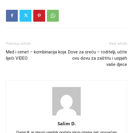
Previous article
Next article
Med i cimet – kombinacija koja
Dove za sreću – roditelji, učite
liječi VIDEO
ovu dovu za zaštitu i uspjeh
vaše djece
Salim D.
Damir B. je glavni urednik portala iskra-islama.net, posvećen