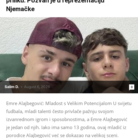
priliku: Pozvan je u reprezentaciju
Njemačke
Salim D.
-
August 6, 2026
0
Emre Alajbegović: Mladost s Velikim Potencijalom U svijetu
fudbala, mladi talenti često privlače pažnju svojom
izvanrednom igrom i sposobnostima, a Emre Alajbegović
je jedan od njih. Iako ima samo 13 godina, ovaj mladić iz
porodice Alajbegović već se dokazao na velikoj sceni.