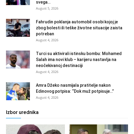
svega…
August 5, 2026
Fahrudin poklanja automobil osobi kojoj je
zbog bolesti ili teške životne situacije zaista
potreban
August 4, 2026
Turci su aktivirali istinsku bombu: Mohamed
Salah ima novi klub – karijeru nastavlja na
neočekivanoj destinaciji
August 4, 2026
Amra Džeko nasmijala pratitelje nakon
Edinovog potpisa: “Dok muž potpisuje…”
August 4, 2026
Izbor urednika