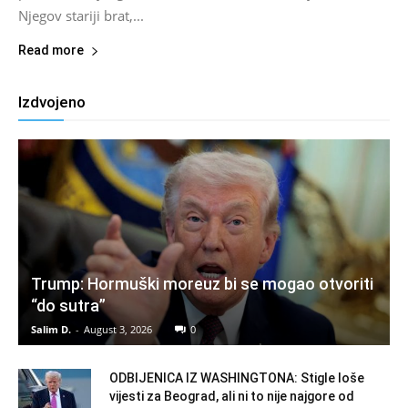
Njegov stariji brat,...
Read more
Izdvojeno
Trump: Hormuški moreuz bi se mogao otvoriti
“do sutra”
Salim D.
-
August 3, 2026
0
ODBIJENICA IZ WASHINGTONA: Stigle loše
vijesti za Beograd, ali ni to nije najgore od