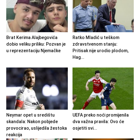
Brat Kerima Alajbegovića
Ratko Mladić u teškom
dobio veliku priliku: Pozvan je
zdravstvenom stanju:
u reprezentaciju Njemačke
Pritisak nije urodio plodom,
Hag...
Neymar opet u središtu
UEFA preko noći promijenila
skandala: Nakon pobjede
dva važna pravila: Ovo će
provocirao, uslijedila žestoka
osjetiti svi...
reakcija